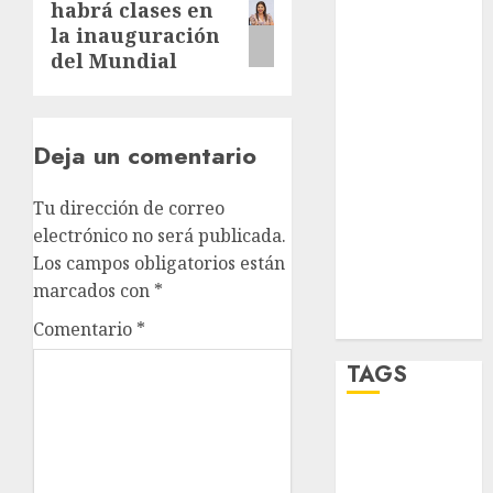
habrá clases en
post:
salud
la inauguración
del Mundial
sport
STC
Deja un comentario
travel
Tu dirección de correo
UNAM
electrónico no será publicada.
Los campos obligatorios están
world
marcados con
*
Zócalo
Comentario
*
TAGS
Adrián
Rubalcava