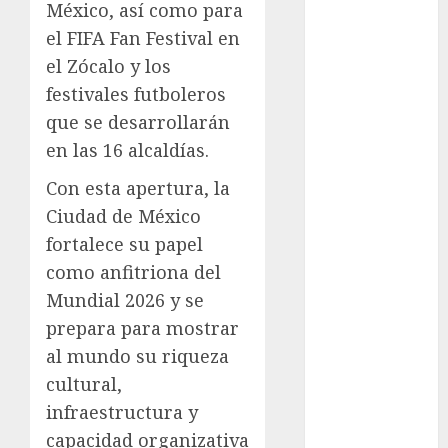
México, así como para
el FIFA Fan Festival en
examen de
admisión
el Zócalo y los
UNAM
festivales futboleros
Futbol
que se desarrollarán
en las 16 alcaldías.
Gobierno
de mexico
Con esta apertura, la
health
Ciudad de México
fortalece su papel
Lluvias
como anfitriona del
Mundial 2026 y se
Línea 2
prepara para mostrar
Met
al mundo su riqueza
cultural,
metro
infraestructura y
metro
capacidad organizativa
CDMX