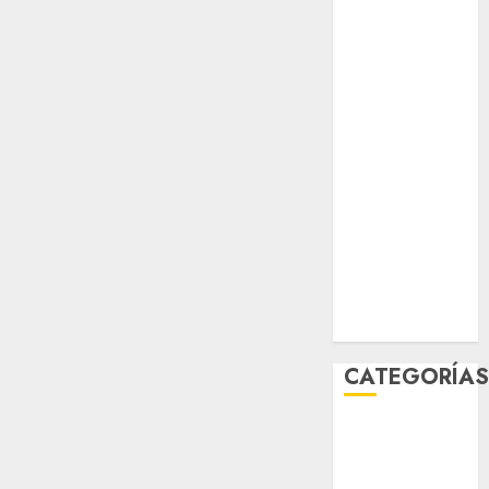
salud
sport
STC
travel
UNAM
world
Zócalo
CATEGORÍA
Al Momento
Cultura
Deportes