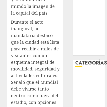
marzo 2026
mundo la imagen de
febrero 2026
la capital del país.
enero 2026
Durante el acto
diciembre
2025
inaugural, la
noviembre
mandataria destacó
2025
que la ciudad está lista
marzo 2020
para recibir a miles de
enero 2020
visitantes con un
esquema integral de
CATEGORÍA
movilidad, seguridad y
Al Momento
actividades culturales.
Cultura
Señaló que el Mundial
Deportes
debe vivirse tanto
El Rincón del
dentro como fuera del
Opinólogo
estadio, con opciones
Espectáculos