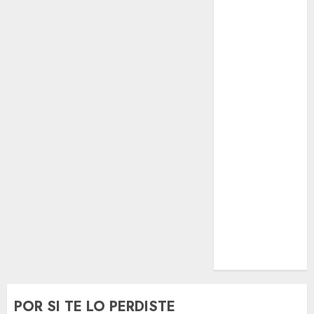
El Rincón del
Opinólogo
Espectáculos
Lifestyle
Lo Urbano
Metro CDMX
Metropoli
Movilidad
Nacionales
Opinión
Opinión
Tecnología
Videos
MetroNoticias
Viral
POR SI TE LO PERDISTE