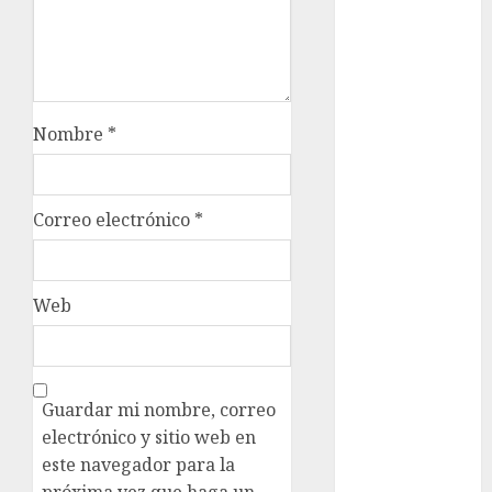
Adrián
Rubalcava
Suárez
Al momento
Nombre
*
almomento
Arte
Correo electrónico
*
Business
CDMX
Web
cine
cinema
Guardar mi nombre, correo
Clara
electrónico y sitio web en
Brugada
este navegador para la
Claudia