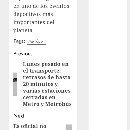
en uno de los eventos
Metrópoli
deportivos más
importantes del
movilidad
planeta.
Movilidad
Tags:
CDMX
Metrópoli
Post
Previous
mundial
2026
navigation
Lunes pesado en
Previous
el transporte:
México
post:
retrasos de hasta
Música
20 minutos y
varias estaciones
nacionales
cerradas en
Metro y Metrobús
opinión
Next
Partido
Verde
Es oficial no
Next