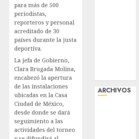
para más de 500
¡Agárrate! Ya
periodistas,
viene el agua
en CDMX
reporteros y personal
Plaza
acreditado de 30
Tlaxcoaque se
países durante la justa
convierte en
deportiva.
el hábitat de
La jefa de Gobierno,
la exposición
“Ajolotes en el
Clara Brugada Molina,
Corazón”
encabezó la apertura
de las instalaciones
ARCHIVOS
ubicadas en la Casa
Ciudad de México,
agosto 2026
desde donde se dará
julio 2026
seguimiento a las
junio 2026
mayo 2026
actividades del torneo
abril 2026
y se difundirá al