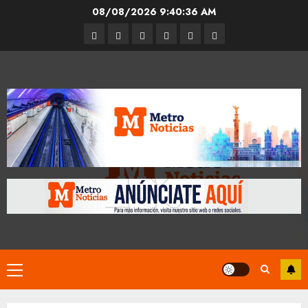
Skip
08/08/2026
9:40:36 AM
to
Entrevistas
Espectáculos
Movilidad
Metro
Cultura
Opinión
content
CDMX
Primary
Menu