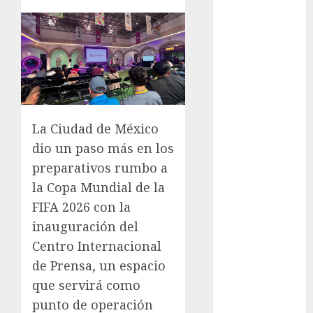
Sign-Up
Guide: Secure,
Simple
Registration
Steps for a
Premium
Experience
La Ciudad de México
Glücksspiel
dio un paso más en los
Österreich –
preparativos rumbo a
Schritte und
la Copa Mundial de la
Methoden für
Einsteiger
FIFA 2026 con la
Best OnlyFans
inauguración del
Woman Guide:
Centro Internacional
Premium
de Prensa, un espacio
Content,
que servirá como
Privacy &
punto de operación
Mobile Access