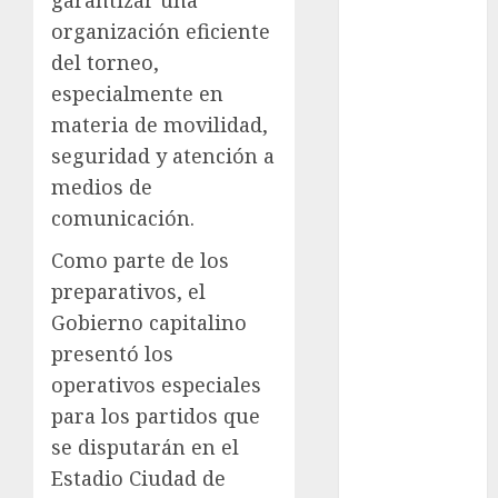
garantizar una
Sheinbaum
organización eficiente
Clima
del torneo,
especialmente en
Conciertos
materia de movilidad,
conciertos
seguridad y atención a
gratis
medios de
comunicación.
Congreso
CDMX
Como parte de los
cultura
preparativos, el
Gobierno capitalino
cultura
CDMX
presentó los
operativos especiales
deportes
para los partidos que
Edomex
se disputarán en el
Estadio Ciudad de
espectáculos