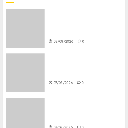
Girls Only Fan Sign-Up Guide:
Secure, Simple Registration
Steps for a Premium
Experience
08/08/2026
0
Glücksspiel Österreich –
Schritte und Methoden für
Einsteiger
07/08/2026
0
Best OnlyFans Woman Guide:
Premium Content, Privacy &
Mobile Access
07/08/2026
0