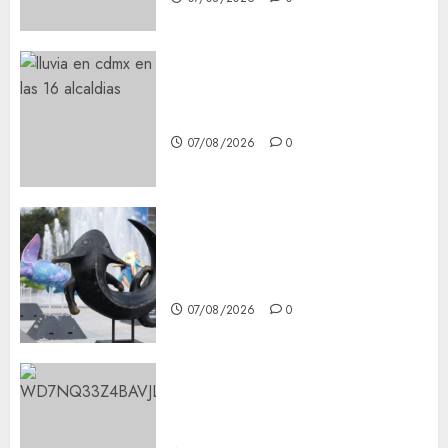
¡Agárrate! Ya viene el agua en
CDMX
07/08/2026
0
Plaza Tlaxcoaque se convierte
en el hábitat de la exposición
“Ajolotes en el Corazón”
07/08/2026
0
Aumentan multas de tránsito
en CDMX por ajuste de la UMA