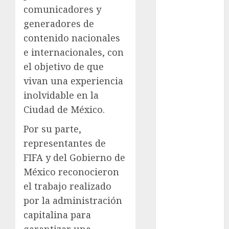
Adrián
comunicadores y
Rubalcava
Suárez
generadores de
contenido nacionales
Al momento
e internacionales, con
almomento
el objetivo de que
vivan una experiencia
Arte
inolvidable en la
Business
Ciudad de México.
Por su parte,
CDMX
representantes de
cine
FIFA y del Gobierno de
México reconocieron
cinema
el trabajo realizado
Clara
por la administración
Brugada
capitalina para
Claudia