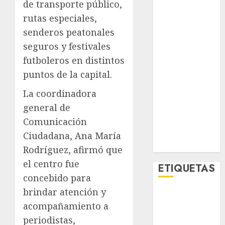
de transporte público,
Lifestyle
rutas especiales,
Lo Urbano
senderos peatonales
Metro CDMX
Metropoli
seguros y festivales
Movilidad
futboleros en distintos
Nacionales
puntos de la capital.
Opinión
La coordinadora
Opinión
general de
Tecnología
Videos
Comunicación
MetroNoticias
Ciudadana, Ana María
Viral
Rodríguez, afirmó que
el centro fue
ETIQUETAS
concebido para
brindar atención y
Adrián
acompañamiento a
Rubalcava
periodistas,