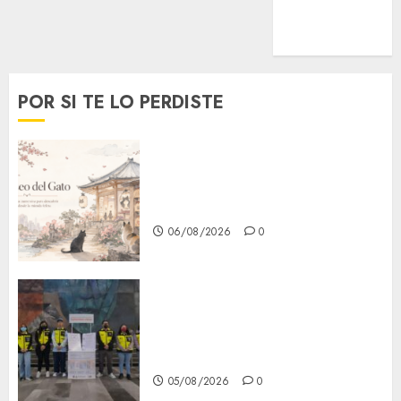
MetroNoticias
Viral
POR SI TE LO PERDISTE
¿Amante de los michis?
Lánzate al Museo del Gato en
CDMX
06/08/2026
0
Metro CDMX comparte
experiencias del programa
Salvemos Vidas con el Metro
de Chile
05/08/2026
0