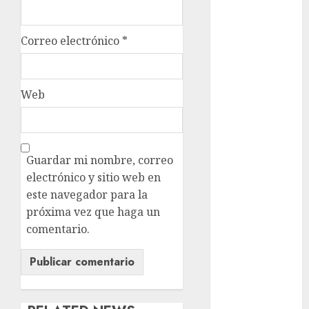
metro
metro
Correo electrónico
*
CDMX
Metrópoli
Web
movilidad
Movilidad
CDMX
Guardar mi nombre, correo
Movilidad
electrónico y sitio web en
Integrada
este navegador para la
próxima vez que haga un
mundial
2026
comentario.
México
Música