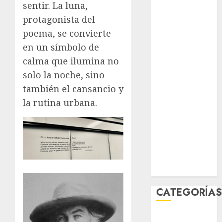
sentir. La luna,
agosto 2026
protagonista del
julio 2026
poema, se convierte
junio 2026
mayo 2026
en un símbolo de
abril 2026
calma que ilumina no
marzo 2026
solo la noche, sino
febrero 2026
también el cansancio y
enero 2026
la rutina urbana.
diciembre
2025
noviembre
2025
marzo 2020
enero 2020
CATEGORÍA
Al Momento