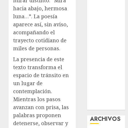
mirar distinto: “Mira
nuevas
hacia abajo, hermosa
acciones
luna…”. La poesía
contra el
aparece así, sin aviso,
despojo
acompañando el
Diagnóstico
trayecto cotidiano de
oportuno y
miles de personas.
prevención,
ejes para
La presencia de este
mejorar la
texto transforma el
salud de los
espacio de tránsito en
mexicanos
un lugar de
Clara Brugada
contemplación.
anuncia las
Mientras los pasos
líneas 4, 5 y 6
del Cablebús
avanzan con prisa, las
palabras proponen
ARCHIVOS
detenerse, observar y