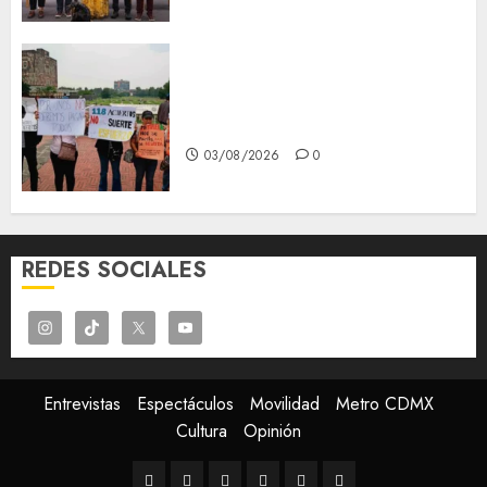
Aspirantes de la UNAM se
oponen al examen de control,
se manifiestan en Rectoría
03/08/2026
0
REDES SOCIALES
Entrevistas
Espectáculos
Movilidad
Metro CDMX
Cultura
Opinión
Entrevistas
Espectáculos
Movilidad
Metro
Cultura
Opinión