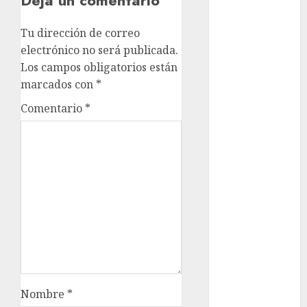
cultura
Tu dirección de correo
CDMX
electrónico no será publicada.
Cultura en
Los campos obligatorios están
el Metro
marcados con
*
deportes
Comentario
*
Edomex
espectáculos
health
Lluvias
Línea 2
Met
Nombre
*