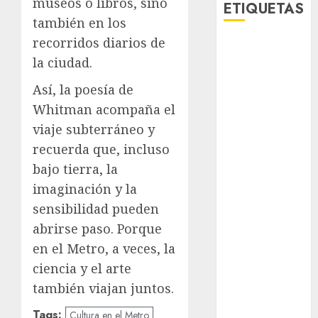
museos o libros, sino
ETIQUETAS
también en los
recorridos diarios de
Adrián
Rubalcava
la ciudad.
Así, la poesía de
Adrián
Rubalcava
Whitman acompaña el
Suárez
viaje subterráneo y
Al momento
recuerda que, incluso
bajo tierra, la
almomento
imaginación y la
Arte
sensibilidad pueden
abrirse paso. Porque
Bellas Artes
en el Metro, a veces, la
Business
ciencia y el arte
también viajan juntos.
CDMX
Tags:
Cultura en el Metro