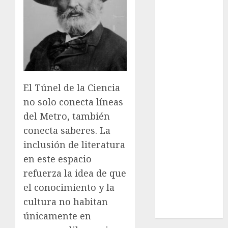
Cultura
Deportes
El Rincón del
Opinólogo
Espectáculos
Lifestyle
Lo Urbano
El Túnel de la Ciencia
Metro CDMX
no solo conecta líneas
Metropoli
del Metro, también
Movilidad
conecta saberes. La
Nacionales
inclusión de literatura
Opinión
en este espacio
Opinión
refuerza la idea de que
Tecnología
Videos
el conocimiento y la
MetroNoticias
cultura no habitan
Viral
únicamente en