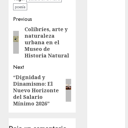
cinema
poesía
Ciudad de
Post
Previous
México
navigation
Colibríes, arte y
Previous
Clara
naturaleza
post:
Brugada
urbana en el
Museo de
Claudia
Sheinbaum
Historia Natural
Next
Clima
“Dignidad y
Next
Conciertos
Dinamismo: El
post:
Nuevo Horizonte
conciertos
gratis
del Salario
Mínimo 2026”
Congreso
CDMX
cultura
Deja un comentario