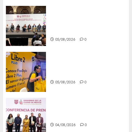
CDMX reforzará protección
del patrimonio familiar;
anuncian nuevas acciones
contra el despojo
05/08/2026
0
Diagnóstico oportuno y
prevención, ejes para mejorar
la salud de los mexicanos
05/08/2026
0
Clara Brugada anuncia las
líneas 4, 5 y 6 del Cablebús
04/08/2026
0