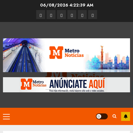
Skip
06/08/2026
4:22:40 AM
to
Entrevistas
Espectáculos
Movilidad
Metro
Cultura
Opinión
content
CDMX
Primary
Menu