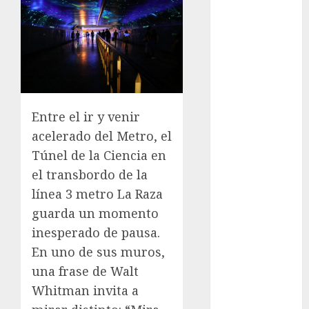
los michis?
Lánzate al
Museo del
Gato en CDMX
Metro CDMX
comparte
Entre el ir y venir
experiencias
del programa
acelerado del Metro, el
Salvemos
Túnel de la Ciencia en
Vidas con el
el transbordo de la
Metro de
línea 3 metro La Raza
Chile
guarda un momento
CDMX
inesperado de pausa.
reforzará
En uno de sus muros,
protección del
una frase de Walt
patrimonio
familiar;
Whitman invita a
anuncian