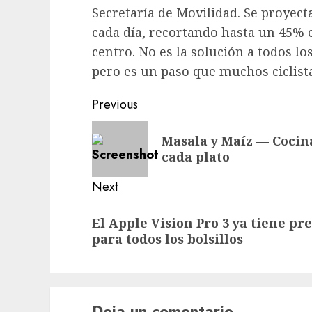
Secretaría de Movilidad. Se proyecta
cada día, recortando hasta un 45% e
centro. No es la solución a todos lo
pero es un paso que muchos ciclist
Post
Previous
navigation
Previous
Masala y Maíz — Cocin
post:
cada plato
Next
Next
El Apple Vision Pro 3 ya tiene pre
post:
para todos los bolsillos
Deja un comentario