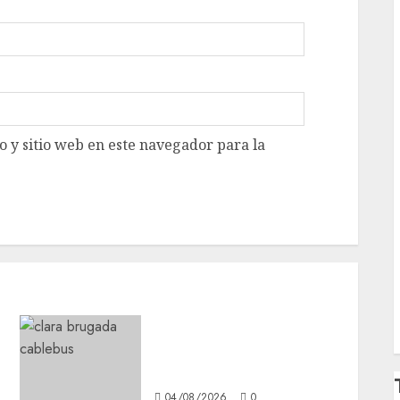
 y sitio web en este navegador para la
Clara Brugada anuncia las
líneas 4, 5 y 6 del Cablebús
04/08/2026
0