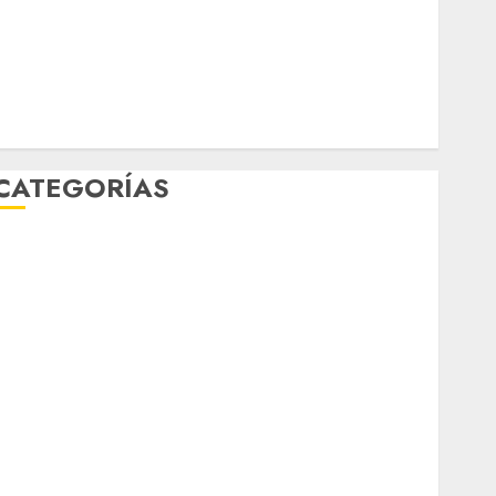
mundial 2026
México
Música
nacionales
opinión
Partido Verde
salud
sport
STC
travel
UNAM
world
Zócalo
CATEGORÍAS
Al Momento
Cultura
Deportes
El Rincón del Opinólogo
Espectáculos
ifestyle
Lo Urbano
Metro CDMX
Metropoli
Movilidad