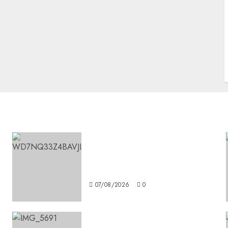
Aumentan multas de tránsito
en CDMX por ajuste de la
UMA
07/08/2026
0
CDMX reforzará protección