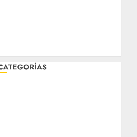
marzo 2026
febrero 2026
enero 2026
diciembre 2025
noviembre 2025
marzo 2020
enero 2020
CATEGORÍAS
Al Momento
Cultura
Deportes
El Rincón del Opinólogo
Espectáculos
ifestyle
Lo Urbano
Metro CDMX