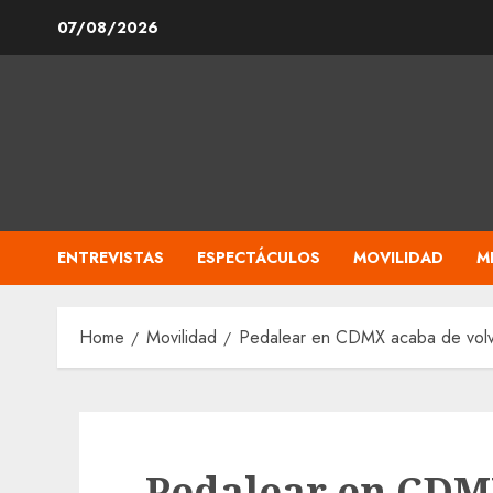
Skip
07/08/2026
to
content
ENTREVISTAS
ESPECTÁCULOS
MOVILIDAD
M
Home
Movilidad
Pedalear en CDMX acaba de volv
Pedalear en CDM