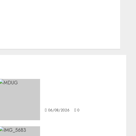
Nacionales
Opinión
Opinión
Tecnología
Videos MetroNoticias
Viral
¿Amante de los michis?
Lánzate al Museo del Gato en
CDMX
06/08/2026
0
Diagnóstico oportuno y