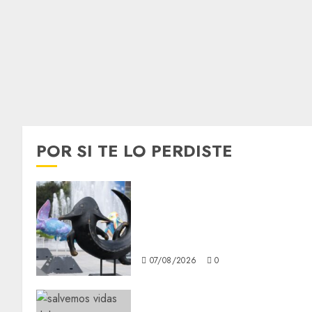
POR SI TE LO PERDISTE
Plaza Tlaxcoaque se
convierte en el hábitat de la
exposición “Ajolotes en el
Corazón”
07/08/2026
0
Metro CDMX comparte