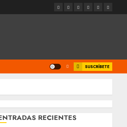
Entrevistas
Espectáculos
Movilidad
Metro
Cultura
Opinión
CDMX
SUSCRÍBETE
ENTRADAS RECIENTES