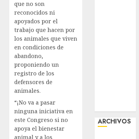
que no son
Guide:
reconocidos ni
Licensing,
apoyados por el
Data
trabajo que hacen por
Protection &
Safe Play for
los animales que viven
US Players
en condiciones de
Girls Only Fan
abandono,
Sign-Up
proponiendo un
Guide: Secure,
registro de los
Simple
defensores de
Registration
animales.
Steps for a
Premium
“¡No va a pasar
Experience
ninguna iniciativa en
este Congreso si no
ARCHIVOS
apoya el bienestar
agosto 2026
animal y a los