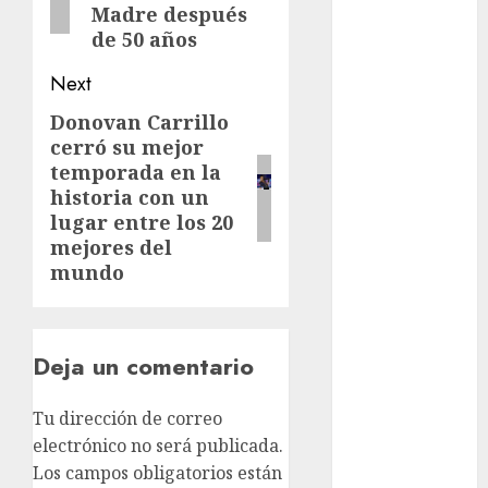
deportes
Madre después
de 50 años
Edomex
Next
espectáculos
Donovan Carrillo
Next
cerró su mejor
examen de
post:
admisión
temporada en la
UNAM
historia con un
lugar entre los 20
Futbol
mejores del
mundo
Gobierno
de mexico
health
Deja un comentario
Lluvias
Tu dirección de correo
Línea 2
electrónico no será publicada.
Los campos obligatorios están
Met