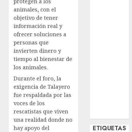
protegen a los
Deportes
animales, con el
El Rincón del
objetivo de tener
Opinólogo
información real y
Espectáculos
Lifestyle
ofrecer soluciones a
Lo Urbano
personas que
Metro CDMX
invierten dinero y
Metropoli
tiempo al bienestar de
Movilidad
los animales.
Nacionales
Opinión
Durante el foro, la
Opinión
exigencia de Talayero
Tecnología
fue respaldada por las
Videos
voces de los
MetroNoticias
rescatistas que viven
Viral
una realidad donde no
ETIQUETAS
hay apoyo del