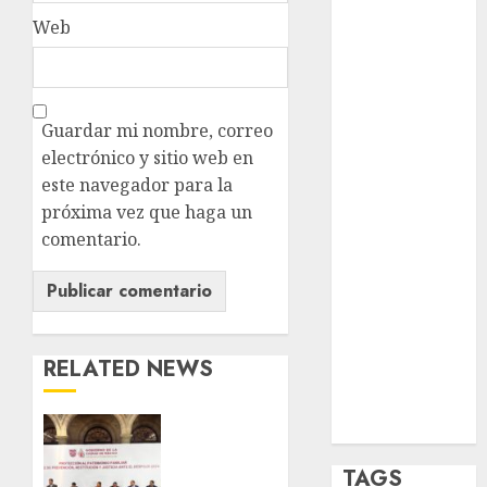
Web
opinión
Partido
Verde
Guardar mi nombre, correo
salud
electrónico y sitio web en
este navegador para la
sport
próxima vez que haga un
STC
comentario.
travel
UNAM
RELATED NEWS
world
Zócalo
CDMX
reforzará
protección
TAGS