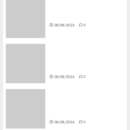
Download 1xBet APK Free:
Steps and Methods
08/08/2026
0
Casino Online Android
Security Guide: Licensing,
Data Protection & Safe Play
for US Players
08/08/2026
0
Girls Only Fan Sign-Up Guide:
Secure, Simple Registration
Steps for a Premium
Experience
08/08/2026
0