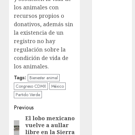
los animales con
Clara
Brugada
recursos propios o
donativos, además sin
Claudia
la existencia de un
Sheinbaum
registro no hay
Clima
regulación sobre la
condición de vida de
Conciertos
los animales.
conciertos
gratis
Tags:
Bienestar animal
Congreso CDMX
México
Congreso
CDMX
Partido Verde
Post
cultura
Previous
navigation
El lobo mexicano
Previous
cultura
CDMX
vuelve a aullar
post:
libre en la Sierra