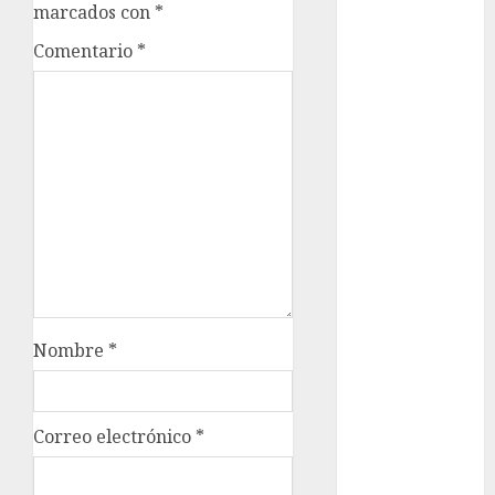
marcados con
*
metro
Comentario
*
metro
CDMX
Metrópoli
movilidad
Movilidad
CDMX
mundial
2026
Nombre
*
México
Música
Correo electrónico
*
nacionales