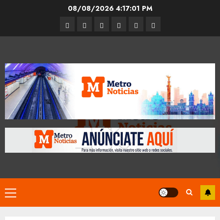
Skip
08/08/2026
4:17:01 PM
to
Entrevistas
Espectáculos
Movilidad
Metro
Cultura
Opinión
content
CDMX
Primary
Menu