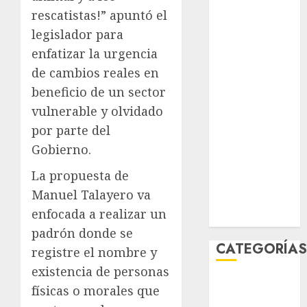
julio 2026
rescatistas!” apuntó el
junio 2026
legislador para
mayo 2026
enfatizar la urgencia
abril 2026
de cambios reales en
marzo 2026
beneficio de un sector
febrero 2026
vulnerable y olvidado
enero 2026
por parte del
diciembre
Gobierno.
2025
noviembre
La propuesta de
2025
Manuel Talayero va
marzo 2020
enfocada a realizar un
enero 2020
padrón donde se
CATEGORÍA
registre el nombre y
existencia de personas
Al Momento
físicas o morales que
Cultura