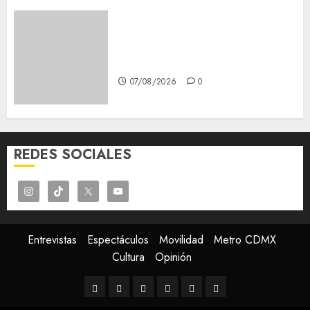
Glücksspiel Österreich –
Schritte und Methoden für
Einsteiger
07/08/2026
0
REDES SOCIALES
Entrevistas
Espectáculos
Movilidad
Metro CDMX
Cultura
Opinión
Entrevistas
Espectáculos
Movilidad
Metro
Cultura
Opinión
CDMX