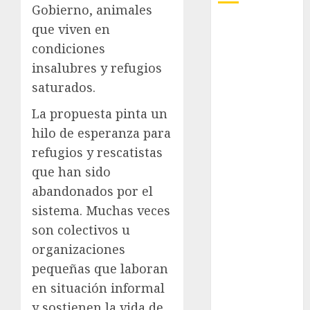
Gobierno, animales
que viven en
Adrián
Rubalcava
condiciones
insalubres y refugios
Adrián
Rubalcava
saturados.
Suárez
La propuesta pinta un
Al momento
hilo de esperanza para
refugios y rescatistas
almomento
que han sido
Arte
abandonados por el
sistema. Muchas veces
Business
son colectivos u
CDMX
organizaciones
pequeñas que laboran
cine
en situación informal
cinema
y sostienen la vida de