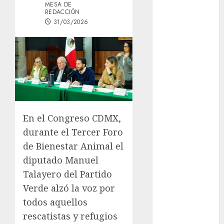
MESA DE
Mâcon promo
REDACCIÓN
en France :
31/03/2026
guide complet
2024
Lac du Der
casino : guide
complet du
bonus de
bienvenue et
En el Congreso CDMX,
des
durante el Tercer Foro
promotions
de Bienestar Animal el
Download
1xBet APK
diputado Manuel
Free: Steps
Talayero del Partido
and Methods
Verde alzó la voz por
Casino Online
todos aquellos
Android
rescatistas y refugios
Security