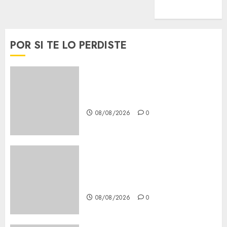
Viral
POR SI TE LO PERDISTE
Casino de Mâcon promo en
France : guide complet 2024
08/08/2026
0
Lac du Der casino : guide
complet du bonus de
bienvenue et des promotions
08/08/2026
0