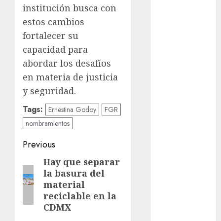
metro
institución busca con
estos cambios
metro
fortalecer su
CDMX
capacidad para
Metrópoli
abordar los desafíos
en materia de justicia
movilidad
y seguridad.
Movilidad
CDMX
Tags:
Ernestina Godoy
FGR
nombramientos
mundial
2026
Post
Previous
México
navigation
Hay que separar
Previous
la basura del
post:
Música
material
reciclable en la
nacionales
CDMX