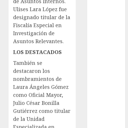
de Asuntos Internos.
Adrián
Ulises Lara López fue
Rubalcava
designado titular de la
Adrián
Fiscalía Especial en
Rubalcava
Suárez
Investigación de
Asuntos Relevantes.
Al momento
LOS DESTACADOS
almomento
También se
Arte
destacaron los
nombramientos de
Business
Laura Ángeles Gómez
CDMX
como Oficial Mayor,
Julio César Bonilla
cine
Gutiérrez como titular
cinema
de la Unidad
Especializada en