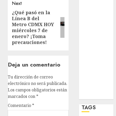
opinión
Next
Partido
¿Qué pasó en la
Next
Verde
Línea B del
post:
Metro CDMX HOY
salud
miércoles 7 de
enero? ¡Toma
sport
precauciones!
STC
travel
Deja un comentario
UNAM
Tu dirección de correo
world
electrónico no será publicada.
Los campos obligatorios están
Zócalo
marcados con
*
Comentario
*
TAGS