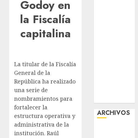
Godoy en
Premium
Experience
la Fiscalía
Glücksspiel
capitalina
Österreich –
Schritte und
Methoden für
Einsteiger
Best OnlyFans
La titular de la Fiscalía
Woman Guide:
General de la
Premium
República ha realizado
Content,
una serie de
Privacy &
nombramientos para
Mobile Access
fortalecer la
ARCHIVOS
estructura operativa y
administrativa de la
agosto 2026
institución. Raúl
julio 2026