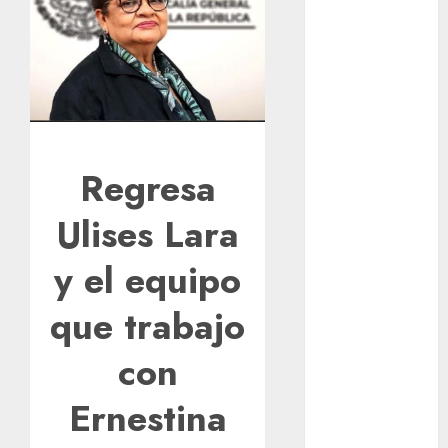
1xBet APK
Free: Steps
and Methods
Casino Online
Android
Security
Guide:
Regresa
Licensing,
Data
Ulises Lara
Protection &
y el equipo
Safe Play for
US Players
que trabajo
Girls Only Fan
Sign-Up
con
Guide: Secure,
Simple
Ernestina
Registration
Steps for a