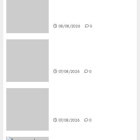
Secure, Simple Registration
Steps for a Premium
Experience
08/08/2026
0
Glücksspiel Österreich –
Schritte und Methoden für
Einsteiger
07/08/2026
0
Best OnlyFans Woman Guide:
Premium Content, Privacy &
Mobile Access
07/08/2026
0