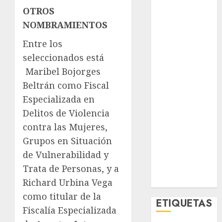
El Rincón del
OTROS
Opinólogo
NOMBRAMIENTOS
Espectáculos
Entre los
Lifestyle
Lo Urbano
seleccionados está
Metro CDMX
Maribel Bojorges
Metropoli
Beltrán como Fiscal
Movilidad
Especializada en
Nacionales
Delitos de Violencia
Opinión
contra las Mujeres,
Opinión
Grupos en Situación
Tecnología
de Vulnerabilidad y
Videos
Trata de Personas, y a
MetroNoticias
Viral
Richard Urbina Vega
como titular de la
ETIQUETAS
Fiscalía Especializada