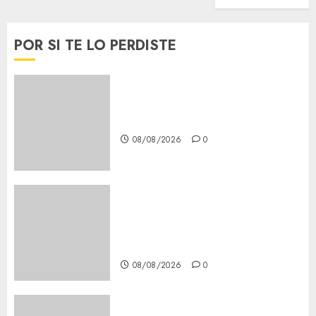
POR SI TE LO PERDISTE
Download 1xBet APK Free:
Steps and Methods
08/08/2026
0
Casino Online Android
Security Guide: Licensing,
Data Protection & Safe Play
for US Players
08/08/2026
0
Girls Only Fan Sign-Up Guide: