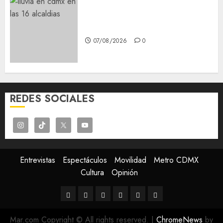
¡Agárrate! Ya viene el agua en
CDMX
07/08/2026
0
REDES SOCIALES
Entrevistas
Espectáculos
Movilidad
Metro CDMX
Cultura
Opinión
Entrevistas
Espectáculos
Movilidad
Metro
Cultura
Opinión
CDMX
Mar.com Copyright © All rights reserved.
|
ChromeNews
by