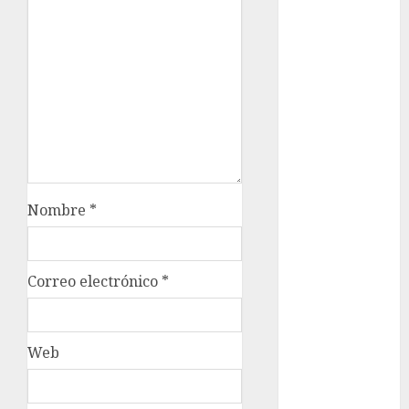
Adrián
Rubalcava
Adrián
Rubalcava
Suárez
Al momento
almomento
Nombre
*
Arte
Business
Correo electrónico
*
CDMX
cine
Web
cinema