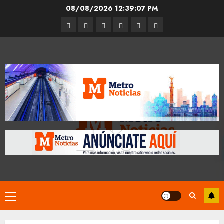
Skip
08/08/2026
12:39:08 PM
to
Entrevistas
Espectáculos
Movilidad
Metro
Cultura
Opinión
content
CDMX
Primary
Menu