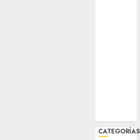
opinión
Partido
Verde
salud
sport
STC
travel
UNAM
world
Zócalo
CATEGORÍA