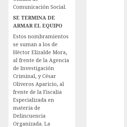
Comunicación Social.
Edomex
SE TERMINA DE
espectáculos
ARMAR EL EQUIPO
examen de
Estos nombramientos
admisión
UNAM
se suman a los de
Héctor Elizalde Mora,
Futbol
al frente de la Agencia
Gobierno
de Investigación
de mexico
Criminal, y César
health
Oliveros Aparicio, al
frente de la Fiscalía
Lluvias
Especializada en
Línea 2
materia de
Delincuencia
Met
Organizada. La