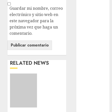
Clara
Brugada
Guardar mi nombre, correo
electrónico y sitio web en
Claudia
este navegador para la
Sheinbaum
próxima vez que haga un
Clima
comentario.
Conciertos
conciertos
gratis
RELATED NEWS
Congreso
CDMX
Download
1xBet
cultura
APK
Free:
cultura
Steps
CDMX
and
deportes
Methods