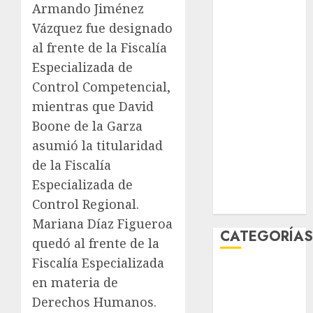
Armando Jiménez
junio 2026
Vázquez fue designado
mayo 2026
al frente de la Fiscalía
abril 2026
marzo 2026
Especializada de
febrero 2026
Control Competencial,
enero 2026
mientras que David
diciembre
Boone de la Garza
2025
asumió la titularidad
noviembre
de la Fiscalía
2025
Especializada de
marzo 2020
Control Regional.
enero 2020
Mariana Díaz Figueroa
CATEGORÍA
quedó al frente de la
Fiscalía Especializada
Al Momento
en materia de
Cultura
Derechos Humanos.
Deportes