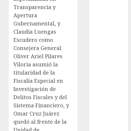
Clara
Transparencia y
Brugada
Apertura
Claudia
Gubernamental, y
Sheinbaum
Claudia Luengas
Clima
Escudero como
Consejera General.
Conciertos
Oliver Ariel Pilares
conciertos
Viloria asumió la
gratis
titularidad de la
Congreso
Fiscalía Especial en
CDMX
Investigación de
cultura
Delitos Fiscales y del
Sistema Financiero, y
cultura
Omar Cruz Juárez
CDMX
quedó al frente de la
deportes
Unidad de