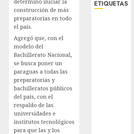
determinó iniciar la
ETIQUETAS
construcción de más
preparatorias en todo
Adrián
Rubalcava
el país.
Agregó que, con el
Adrián
Rubalcava
modelo del
Suárez
Bachillerato Nacional,
Al momento
se busca poner un
paraguas a todas las
almomento
preparatorias y
Arte
bachilleratos públicos
del país, con el
Bellas Artes
respaldo de las
Business
universidades e
institutos tecnológicos
CDMX
para que las y los