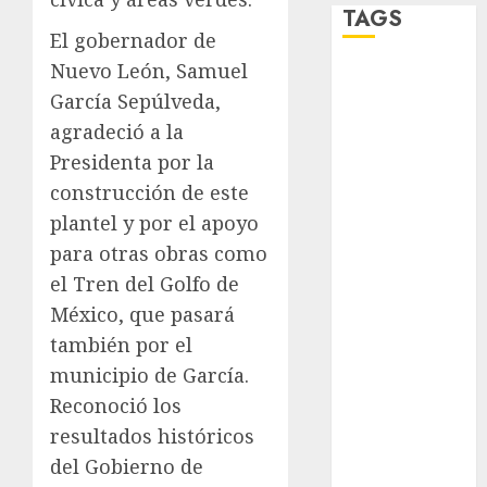
TAGS
El gobernador de
Nuevo León, Samuel
Adrián
Rubalcava
García Sepúlveda,
agradeció a la
Adrián
Presidenta por la
Rubalcava
Suárez
construcción de este
plantel y por el apoyo
Al momento
para otras obras como
almomento
el Tren del Golfo de
México, que pasará
Arte
también por el
Bellas Artes
municipio de García.
Reconoció los
Business
resultados históricos
CDMX
del Gobierno de