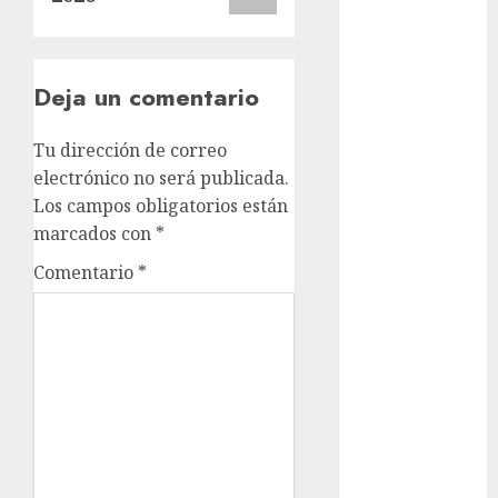
metro
metro
CDMX
Deja un comentario
Metrópoli
Tu dirección de correo
movilidad
electrónico no será publicada.
Los campos obligatorios están
Movilidad
marcados con
*
CDMX
Comentario
*
Movilidad
Integrada
mundial
2026
México
Música