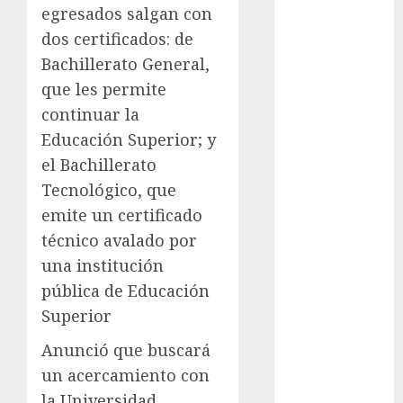
egresados salgan con
cinema
dos certificados: de
Ciudad de
Bachillerato General,
México
que les permite
Clara
continuar la
Brugada
Educación Superior; y
Claudia
el Bachillerato
Sheinbaum
Tecnológico, que
Clima
emite un certificado
técnico avalado por
Conciertos
una institución
conciertos
pública de Educación
gratis
Superior
Congreso
Anunció que buscará
CDMX
un acercamiento con
cultura
la Universidad