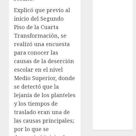
Cultura
Explicó que previo al
Deportes
inicio del Segundo
El Rincón del
Piso de la Cuarta
Opinólogo
Espectáculos
Transformación, se
Lifestyle
realizó una encuesta
Lo Urbano
para conocer las
Metro CDMX
causas de la deserción
Metropoli
escolar en el nivel
Movilidad
Medio Superior, donde
Nacionales
se detectó que la
Opinión
lejanía de los planteles
Opinión
y los tiempos de
Tecnología
Videos
traslado eran una de
MetroNoticias
las causas principales;
Viral
por lo que se