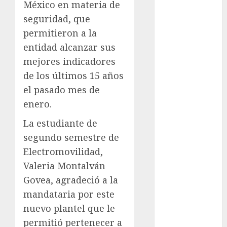
México en materia de
cinema
seguridad, que
Ciudad de
permitieron a la
México
entidad alcanzar sus
mejores indicadores
Clara
Brugada
de los últimos 15 años
el pasado mes de
Claudia
Sheinbaum
enero.
Clima
La estudiante de
segundo semestre de
Conciertos
Electromovilidad,
conciertos
Valeria Montalván
gratis
Govea, agradeció a la
mandataria por este
Congreso
CDMX
nuevo plantel que le
permitió pertenecer a
cultura