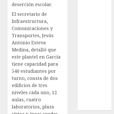
nacionales
deserción escolar.
opinión
El secretario de
Infraestructura,
Partido
Verde
Comunicaciones y
Transportes, Jesús
salud
Antonio Esteva
Medina, detalló que
sport
este plantel en García
STC
tiene capacidad para
540 estudiantes por
travel
turno, consta de dos
UNAM
edificios de tres
niveles cada uno, 12
world
aulas, cuatro
Zócalo
laboratorios, plaza
cívica y áreas verdes.