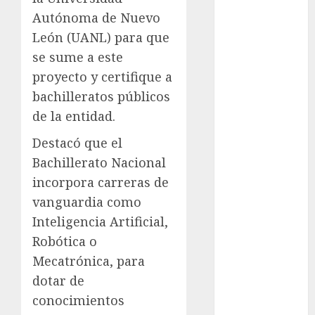
Autónoma de Nuevo
cultura
CDMX
León (UANL) para que
se sume a este
Cultura en
proyecto y certifique a
el Metro
bachilleratos públicos
deportes
de la entidad.
Edomex
Destacó que el
Bachillerato Nacional
espectáculos
incorpora carreras de
health
vanguardia como
Inteligencia Artificial,
Lluvias
Robótica o
Línea 2
Mecatrónica, para
dotar de
Met
conocimientos