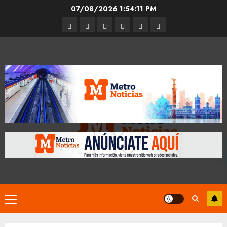
Skip
07/08/2026
1:54:12 PM
to
Entrevistas
Espectáculos
Movilidad
Metro
Cultura
Opinión
content
CDMX
Primary
Menu