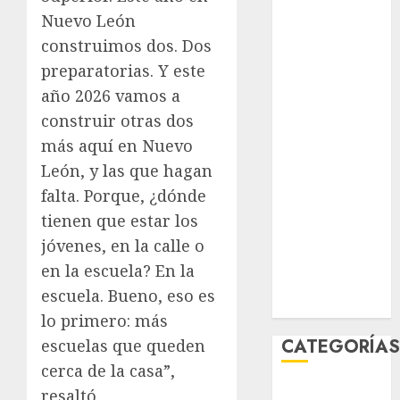
agosto 2026
Nuevo León
julio 2026
construimos dos. Dos
junio 2026
preparatorias. Y este
mayo 2026
año 2026 vamos a
abril 2026
construir otras dos
marzo 2026
más aquí en Nuevo
febrero 2026
León, y las que hagan
enero 2026
falta. Porque, ¿dónde
diciembre
2025
tienen que estar los
noviembre
jóvenes, en la calle o
2025
en la escuela? En la
marzo 2020
escuela. Bueno, eso es
enero 2020
lo primero: más
CATEGORÍA
escuelas que queden
cerca de la casa”,
Al Momento
resaltó.