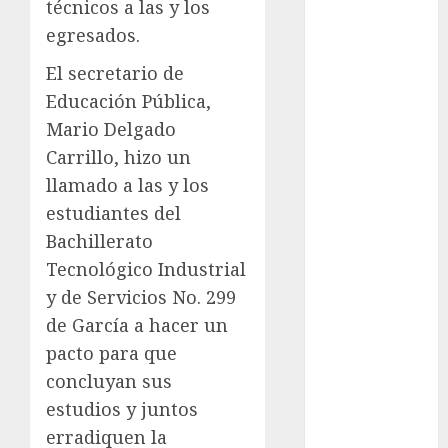
metro
técnicos a las y los
egresados.
metro
CDMX
El secretario de
Educación Pública,
Metrópoli
Mario Delgado
movilidad
Carrillo, hizo un
llamado a las y los
Movilidad
CDMX
estudiantes del
Bachillerato
Movilidad
Integrada
Tecnológico Industrial
y de Servicios No. 299
mundial
de García a hacer un
2026
pacto para que
México
concluyan sus
estudios y juntos
Música
erradiquen la