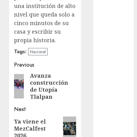
una institución de alto
cultura
nivel que queda solo a
CDMX
cinco minutos de su
Cultura en
casa y escribir su
el Metro
propia historia.
deportes
Tags:
Nacional
Edomex
Post
Previous
navigation
espectáculos
Avanza
Previous
construcción
post:
health
de Utopía
Tlalpan
Lluvias
Next
Línea 2
Next
Ya viene el
Met
MezCalfest
post:
2026