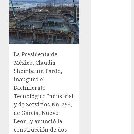
los michis?
Lánzate al
Museo del
Gato en CDMX
Metro CDMX
comparte
experiencias
La Presidenta de
del programa
México, Claudia
Salvemos
Sheinbaum Pardo,
Vidas con el
inauguró el
Metro de
Bachillerato
Chile
CDMX
Tecnológico Industrial
reforzará
y de Servicios No. 299,
protección del
de García, Nuevo
patrimonio
León, y anunció la
familiar;
construcción de dos
anuncian