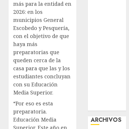
más para la entidad en
nuevas
2026: en los
acciones
municipios General
contra el
Escobedo y Pesquería,
despojo
Diagnóstico
con el objetivo de que
oportuno y
haya más
prevención,
preparatorias que
ejes para
queden cerca de la
mejorar la
casa para que las y los
salud de los
estudiantes concluyan
mexicanos
con su Educación
Clara Brugada
Media Superior.
anuncia las
líneas 4, 5 y 6
“Por eso es esta
del Cablebús
preparatoria.
ARCHIVOS
Educación Media
Superior. Este año en