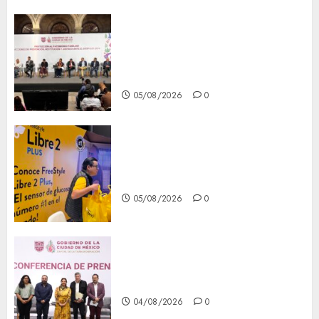
CDMX reforzará protección
del patrimonio familiar;
anuncian nuevas acciones
contra el despojo
05/08/2026
0
Diagnóstico oportuno y
prevención, ejes para mejorar
la salud de los mexicanos
05/08/2026
0
Clara Brugada anuncia las
líneas 4, 5 y 6 del Cablebús
04/08/2026
0