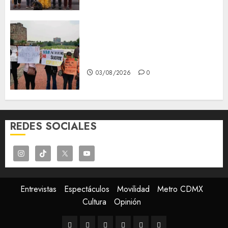
Aspirantes de la UNAM se
oponen al examen de control,
se manifiestan en Rectoría
03/08/2026
0
REDES SOCIALES
Entrevistas
Espectáculos
Movilidad
Metro CDMX
Cultura
Opinión
Entrevistas
Espectáculos
Movilidad
Metro
Cultura
Opinión