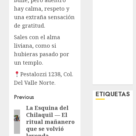
Lo Urbano
hay calma, respeto y
Metro CDMX
una extraña sensación
Metropoli
de gratitud.
Movilidad
Nacionales
Sales con el alma
Opinión
liviana, como si
Opinión
hubieras pasado por
Tecnología
un templo.
Videos
MetroNoticias
Pestalozzi 1238, Col.
Viral
Del Valle Norte.
ETIQUETAS
Post
Previous
navigation
La Esquina del
Previous
Adrián
Chilaquil — El
post:
Rubalcava
ritual mañanero
que se volvió
Adrián
Rubalcava
leyenda