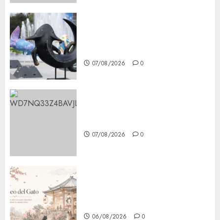
Plaza Tlaxcoaque se convierte
en el hábitat de la exposición
“Ajolotes en el Corazón”
07/08/2026
0
Aumentan multas de tránsito
en CDMX por ajuste de la UMA
07/08/2026
0
¿Amante de los michis?
Lánzate al Museo del Gato en
CDMX
06/08/2026
0