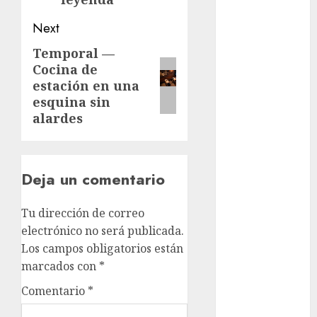
Suárez
Next
Al momento
Temporal —
Next
Cocina de
almomento
post:
estación en una
Arte
esquina sin
alardes
Business
CDMX
Deja un comentario
cine
Tu dirección de correo
cinema
electrónico no será publicada.
Los campos obligatorios están
Clara
Brugada
marcados con
*
Comentario
*
Claudia
Sheinbaum