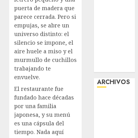
la exposición
puerta de madera que
“Ajolotes en el
parece cerrada. Pero si
Corazón”
empujas, se abre un
Aumentan
universo distinto: el
multas de
silencio se impone, el
tránsito en
aire huele a miso y el
CDMX por
murmullo de cuchillos
ajuste de la
trabajando te
UMA
envuelve.
ARCHIVOS
El restaurante fue
fundado hace décadas
agosto 2026
julio 2026
por una familia
junio 2026
japonesa, y su menú
mayo 2026
es una cápsula del
abril 2026
tiempo. Nada aquí
marzo 2026