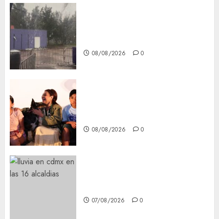
Activó el GCDMX Plan
Tlaloque por aguacero del
viernes
08/08/2026
0
Clara Brugada entregó 24 mil
becas para Uniformes y Útiles
Escolares a estudiantes
08/08/2026
0
¡Agárrate! Ya viene el agua en
CDMX
07/08/2026
0