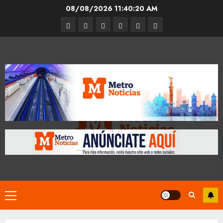
Skip
08/08/2026
11:40:20 AM
to
Entrevistas
Espectáculos
Movilidad
Metro
Cultura
Opinión
content
CDMX
Primary
Menu