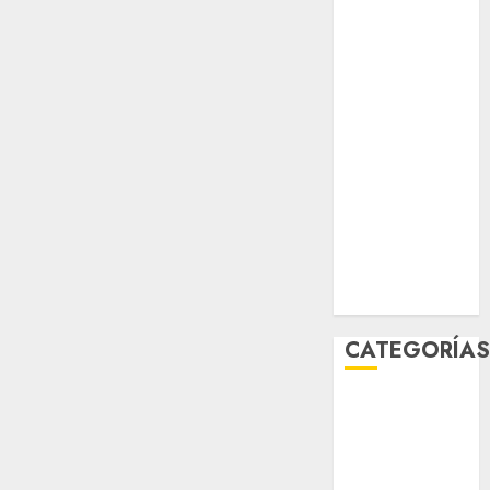
salud
sport
STC
travel
UNAM
world
Zócalo
CATEGORÍA
Al Momento
Cultura
Deportes
El Rincón del