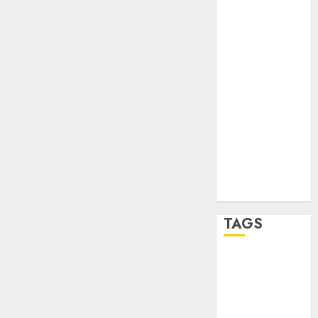
salud
sport
STC
travel
UNAM
world
Zócalo
TAGS
Adrián
Rubalcava
Adrián