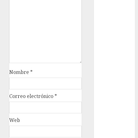
Clima
Conciertos
conciertos
gratis
Congreso
CDMX
cultura
Nombre
*
cultura
CDMX
Correo electrónico
*
deportes
Edomex
Web
espectáculos