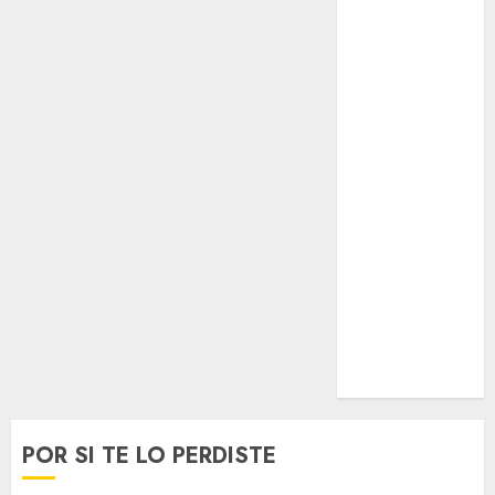
Opinólogo
Espectáculos
Lifestyle
Lo Urbano
Metro CDMX
Metropoli
Movilidad
Nacionales
Opinión
Opinión
Tecnología
Videos
MetroNoticias
Viral
POR SI TE LO PERDISTE