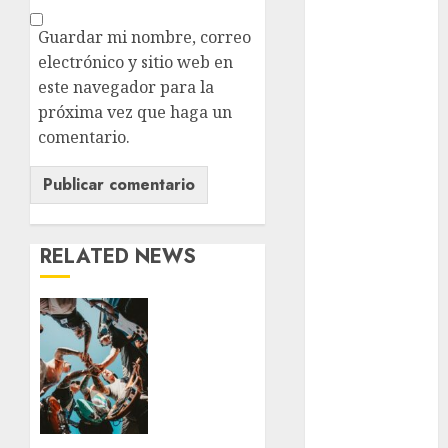
examen de
admisión
Guardar mi nombre, correo
UNAM
electrónico y sitio web en
este navegador para la
Futbol
próxima vez que haga un
Gobierno
comentario.
de mexico
health
Lluvias
RELATED NEWS
Línea 2
Warped
Met
Tour
llega a
metro
México
por
metro
primera
CDMX
vez: la