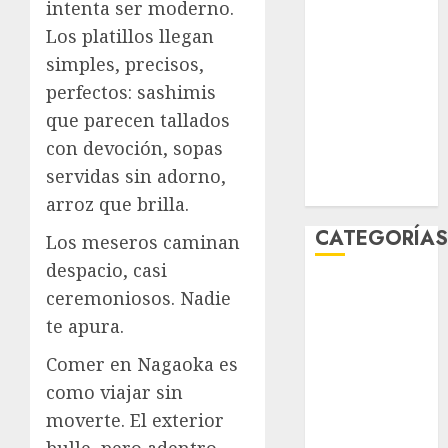
intenta ser moderno.
febrero 2026
Los platillos llegan
enero 2026
simples, precisos,
diciembre
perfectos: sashimis
2025
noviembre
que parecen tallados
2025
con devoción, sopas
marzo 2020
servidas sin adorno,
enero 2020
arroz que brilla.
CATEGORÍA
Los meseros caminan
despacio, casi
Al Momento
ceremoniosos. Nadie
Cultura
te apura.
Deportes
Comer en Nagaoka es
El Rincón del
Opinólogo
como viajar sin
Espectáculos
moverte. El exterior
Lifestyle
bulle, pero adentro