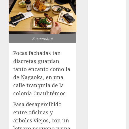
GCDMX Plan
Tlaloque por
aguacero del
viernes
Clara Brugada
Screenshot
entregó 24 mil
becas para
Pocas fachadas tan
Uniformes y
discretas guardan
Útiles
tanto encanto como la
Escolares a
de Nagaoka, en una
estudiantes
¡Agárrate! Ya
calle tranquila de la
viene el agua
colonia Cuauhtémoc.
en CDMX
Pasa desapercibido
Plaza
entre oficinas y
Tlaxcoaque se
árboles viejos, con un
convierte en
el hábitat de
letrero pequeño y una