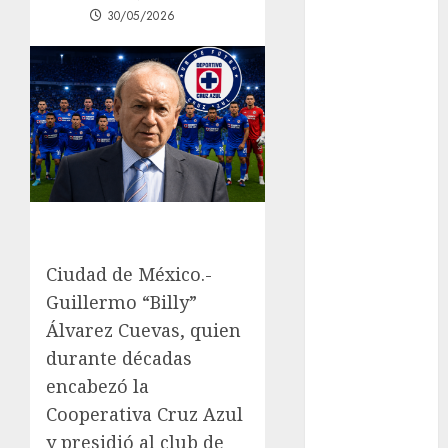
30/05/2026
Mâcon promo
en France :
guide complet
2024
Lac du Der
casino : guide
complet du
bonus de
bienvenue et
des
promotions
Ciudad de México.-
Download
Guillermo “Billy”
1xBet APK
Álvarez Cuevas, quien
Free: Steps
durante décadas
and Methods
encabezó la
Casino Online
Cooperativa Cruz Azul
Android
y presidió al club de
Security