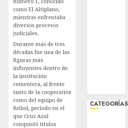
número 1, conocido
julio 2026
como El Altiplano,
junio 2026
mientras enfrentaba
mayo 2026
diversos procesos
abril 2026
judiciales.
marzo 2026
febrero 2026
Durante más de tres
enero 2026
décadas fue una de las
diciembre
figuras más
2025
influyentes dentro de
noviembre
la institución
2025
marzo 2020
cementera, al frente
enero 2020
tanto de la cooperativa
como del equipo de
CATEGORÍA
futbol, periodo en el
que Cruz Azul
Al Momento
conquistó títulos
Cultura