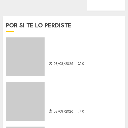
Viral
POR SI TE LO PERDISTE
Casino de Mâcon promo en
France : guide complet 2024
08/08/2026
0
Lac du Der casino : guide
complet du bonus de
bienvenue et des promotions
08/08/2026
0