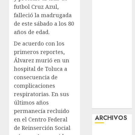
Guide:
futbol Cruz Azul,
Licensing,
falleció la madrugada
Data
de este sábado a los 80
Protection &
años de edad.
Safe Play for
De acuerdo con los
US Players
Girls Only Fan
primeros reportes,
Sign-Up
Álvarez murió en un
Guide: Secure,
hospital de Toluca a
Simple
consecuencia de
Registration
complicaciones
Steps for a
respiratorias. En sus
Premium
últimos años
Experience
permanecía recluido
ARCHIVOS
en el Centro Federal
de Reinserción Social
agosto 2026