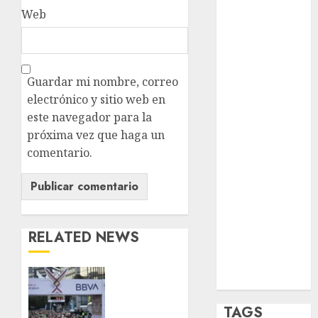
Web
opinión
Partido
Verde
Guardar mi nombre, correo
salud
electrónico y sitio web en
este navegador para la
sport
próxima vez que haga un
STC
comentario.
travel
UNAM
RELATED NEWS
world
Zócalo
Gobierno
CDMX
amplia
TAGS