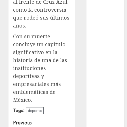
al frente de Cruz Azul
Clara
como la controversia
Brugada
que rodeó sus últimos
años.
Claudia
Sheinbaum
Con su muerte
Clima
concluye un capítulo
significativo en la
Conciertos
historia de una de las
conciertos
instituciones
gratis
deportivas y
Congreso
empresariales más
CDMX
emblemáticas de
México.
cultura
Tags:
deportes
cultura
CDMX
Post
Previous