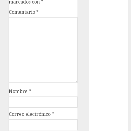
marcados con
*
metro
Comentario
*
metro
CDMX
Metrópoli
movilidad
Movilidad
CDMX
mundial
2026
Nombre
*
México
Música
Correo electrónico
*
nacionales