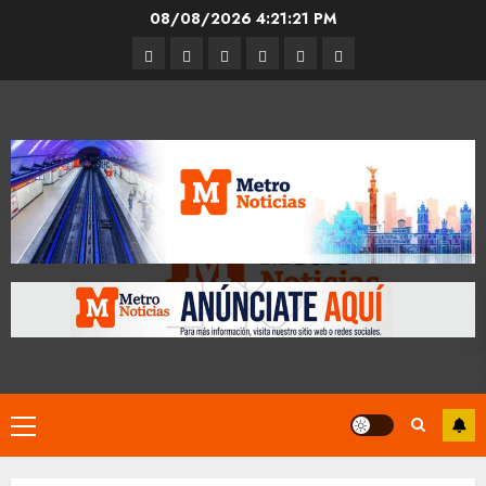
Skip
08/08/2026
4:21:22 PM
to
Entrevistas
Espectáculos
Movilidad
Metro
Cultura
Opinión
content
CDMX
Primary
Menu