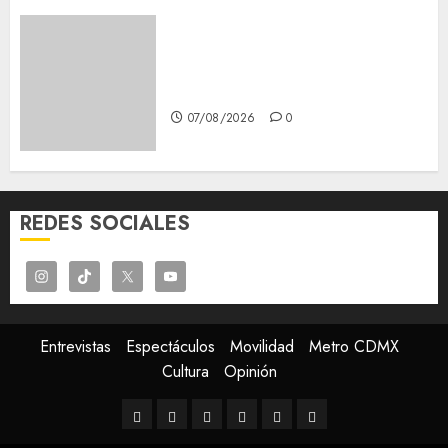
Glücksspiel Österreich –
Schritte und Methoden für
Einsteiger
07/08/2026
0
REDES SOCIALES
Entrevistas
Espectáculos
Movilidad
Metro CDMX
Cultura
Opinión
Entrevistas
Espectáculos
Movilidad
Metro
Cultura
Opinión
CDMX