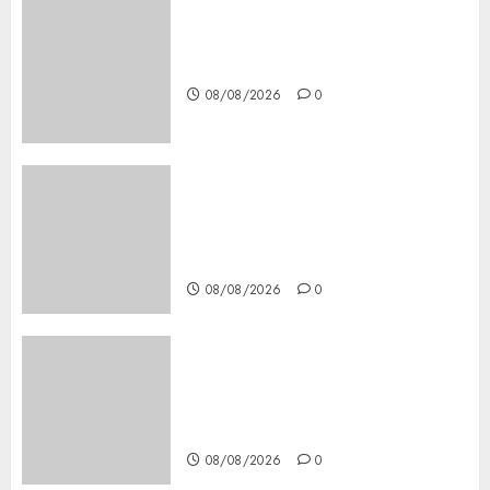
Download 1xBet APK Free:
Steps and Methods
08/08/2026
0
Casino Online Android
Security Guide: Licensing,
Data Protection & Safe Play
for US Players
08/08/2026
0
Girls Only Fan Sign-Up Guide:
Secure, Simple Registration
Steps for a Premium
Experience
08/08/2026
0