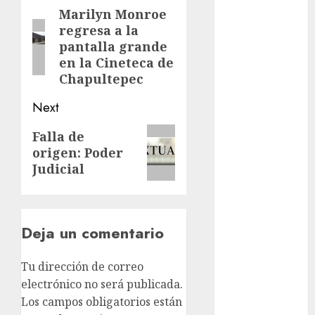
deportes
navigation
Marilyn Monroe
Previous
regresa a la
post:
Edomex
pantalla grande
en la Cineteca de
espectáculos
Chapultepec
examen de
Next
admisión
UNAM
Next
Falla de
Futbol
origen: Poder
post:
Judicial
Gobierno
de mexico
health
Deja un comentario
Lluvias
Tu dirección de correo
Línea 2
electrónico no será publicada.
Los campos obligatorios están
Met