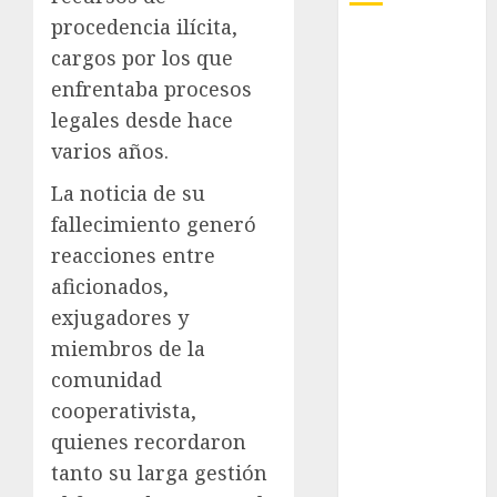
procedencia ilícita,
Adrián
cargos por los que
Rubalcava
enfrentaba procesos
Adrián
legales desde hace
Rubalcava
varios años.
Suárez
La noticia de su
Al momento
fallecimiento generó
almomento
reacciones entre
aficionados,
Arte
exjugadores y
Business
miembros de la
comunidad
CDMX
cooperativista,
cine
quienes recordaron
tanto su larga gestión
cinema