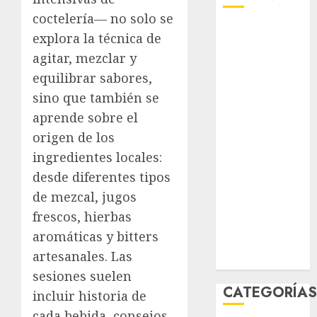
coctelería— no solo se
agosto 2026
explora la técnica de
julio 2026
agitar, mezclar y
junio 2026
equilibrar sabores,
mayo 2026
sino que también se
abril 2026
aprende sobre el
marzo 2026
origen de los
febrero 2026
enero 2026
ingredientes locales:
diciembre
desde diferentes tipos
2025
de mezcal, jugos
noviembre
frescos, hierbas
2025
aromáticas y bitters
marzo 2020
artesanales. Las
enero 2020
sesiones suelen
CATEGORÍA
incluir historia de
cada bebida, consejos