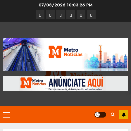
Skip
07/08/2026
10:03:27 PM
to
Entrevistas
Espectáculos
Movilidad
Metro
Cultura
Opinión
content
CDMX
Primary
Menu