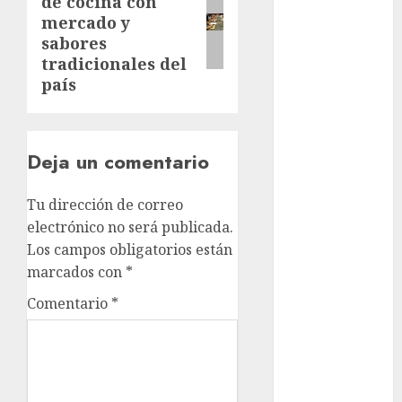
de cocina con
post:
mercado y
cinema
sabores
tradicionales del
Ciudad de
país
México
Clara
Brugada
Deja un comentario
Claudia
Sheinbaum
Tu dirección de correo
electrónico no será publicada.
Clima
Los campos obligatorios están
Conciertos
marcados con
*
Comentario
*
conciertos
gratis
Congreso
CDMX