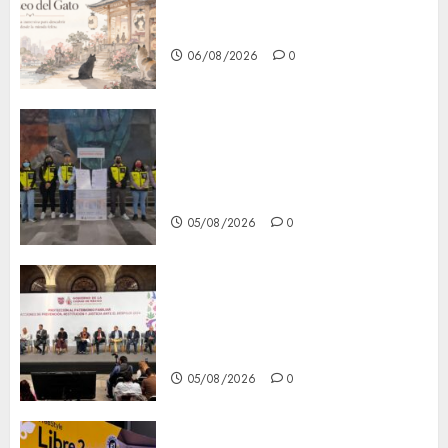
Lánzate al Museo del Gato en
CDMX
06/08/2026
0
Metro CDMX comparte
experiencias del programa
Salvemos Vidas con el Metro
de Chile
05/08/2026
0
CDMX reforzará protección
del patrimonio familiar;
anuncian nuevas acciones
contra el despojo
05/08/2026
0