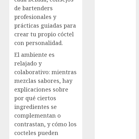
Al Momento
de bartenders
Cultura
profesionales y
Deportes
prácticas guiadas para
El Rincón del
crear tu propio cóctel
Opinólogo
con personalidad.
Espectáculos
Lifestyle
El ambiente es
Lo Urbano
relajado y
Metro CDMX
colaborativo: mientras
Metropoli
mezclas sabores, hay
Movilidad
explicaciones sobre
Nacionales
por qué ciertos
Opinión
Opinión
ingredientes se
Tecnología
complementan o
Videos
contrastan, y cómo los
MetroNoticias
cocteles pueden
Viral