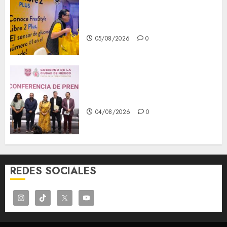
Diagnóstico oportuno y
prevención, ejes para mejorar
la salud de los mexicanos
05/08/2026
0
Clara Brugada anuncia las
líneas 4, 5 y 6 del Cablebús
04/08/2026
0
REDES SOCIALES