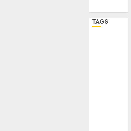
Zócalo
TAGS
Adrián
Rubalcava
Adrián
Rubalcava
Suárez
Al momento
almomento
Arte
Business
CDMX