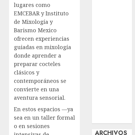
lugares como
reforzará
EMCEBAR y Instituto
protección del
de Mixología y
patrimonio
familiar;
Barismo Mexico
anuncian
ofrecen experiencias
nuevas
guiadas en mixología
acciones
donde aprender a
contra el
preparar cocteles
despojo
clásicos y
Diagnóstico
contemporáneos se
oportuno y
convierte en una
prevención,
ejes para
aventura sensorial.
mejorar la
En estos espacios —ya
salud de los
sea en un taller formal
mexicanos
o en sesiones
ARCHIVOS
intensivas de