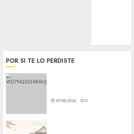
Opinión
Opinión
Tecnología
Videos
MetroNoticias
Viral
POR SI TE LO PERDISTE
Aumentan multas de tránsito
en CDMX por ajuste de la UMA
07/08/2026
0
¿Amante de los michis?