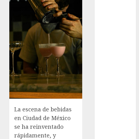
tránsito en
CDMX por
ajuste de la
UMA
¿Amante de
los michis?
Lánzate al
Museo del
Gato en CDMX
Metro CDMX
comparte
experiencias
del programa
Salvemos
La escena de bebidas
Vidas con el
en Ciudad de México
Metro de
se ha reinventado
Chile
rápidamente, y
CDMX