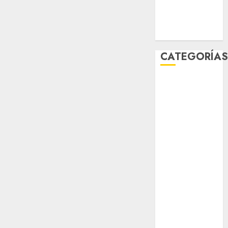
world
Zócalo
CATEGORÍA
Al Momento
Cultura
Deportes
El Rincón del
Opinólogo
Espectáculos
Lifestyle
Lo Urbano
Metro CDMX
Metropoli
Movilidad
Nacionales