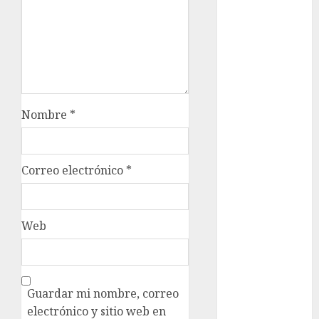
cultura
cultura
CDMX
Cultura en
el Metro
Nombre
*
deportes
Edomex
Correo electrónico
*
espectáculos
examen de
Web
admisión
UNAM
Futbol
Guardar mi nombre, correo
health
electrónico y sitio web en