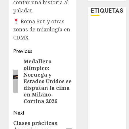
contar una historia al
ETIQUETAS
paladar.
Roma Sur y otras
Adrián
zonas de mixología en
Rubalcava
CDMX
Adrián
Rubalcava
Post
Previous
Suárez
navigation
Medallero
Previous
Al momento
olímpico:
post:
Noruega y
almomento
Estados Unidos se
disputan la cima
Arte
en Milano-
Cortina 2026
Business
Next
CDMX
Clases prácticas
Next
cine