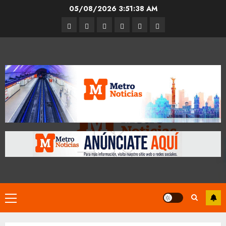
Skip
05/08/2026
3:51:39 AM
to
Entrevistas
Espectáculos
Movilidad
Metro
Cultura
Opinión
content
CDMX
Primary
Menu