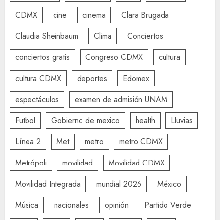
CDMX
cine
cinema
Clara Brugada
Claudia Sheinbaum
Clima
Conciertos
conciertos gratis
Congreso CDMX
cultura
cultura CDMX
deportes
Edomex
espectáculos
examen de admisión UNAM
Futbol
Gobierno de mexico
health
Lluvias
Línea 2
Met
metro
metro CDMX
Metrópoli
movilidad
Movilidad CDMX
Movilidad Integrada
mundial 2026
México
Música
nacionales
opinión
Partido Verde