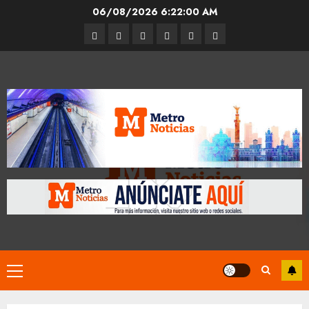
Skip
06/08/2026
6:22:01 AM
to
Entrevistas
Espectáculos
Movilidad
Metro
Cultura
Opinión
content
CDMX
Primary
Menu