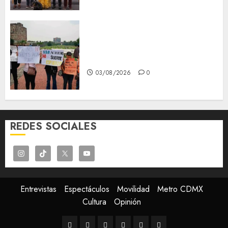
Aspirantes de la UNAM se
oponen al examen de control,
se manifiestan en Rectoría
03/08/2026
0
REDES SOCIALES
Entrevistas
Espectáculos
Movilidad
Metro CDMX
Cultura
Opinión
Entrevistas
Espectáculos
Movilidad
Metro
Cultura
Opinión