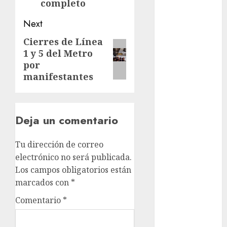
completo
cultura
Next
CDMX
Cierres de Línea
Next
Cultura en
1 y 5 del Metro
el Metro
post:
por
manifestantes
deportes
Edomex
Deja un comentario
espectáculos
health
Tu dirección de correo
electrónico no será publicada.
Lluvias
Los campos obligatorios están
marcados con
*
Línea 2
Comentario
*
Met