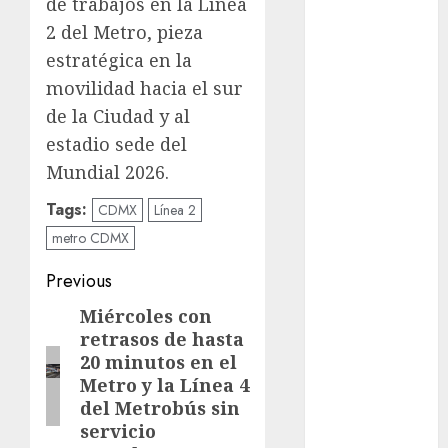
de trabajos en la Línea
cinema
2 del Metro, pieza
Ciudad de
estratégica en la
México
movilidad hacia el sur
de la Ciudad y al
Clara
Brugada
estadio sede del
Mundial 2026.
Claudia
Sheinbaum
Tags:
CDMX
Línea 2
Clima
metro CDMX
Post
Conciertos
Previous
navigation
Miércoles con
Previous
conciertos
gratis
retrasos de hasta
post:
20 minutos en el
Congreso
Metro y la Línea 4
CDMX
del Metrobús sin
servicio
cultura