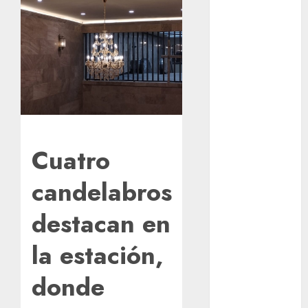
los michis?
Lánzate al
Museo del
Gato en CDMX
Metro CDMX
comparte
experiencias
del programa
Cuatro
Salvemos
Vidas con el
candelabros
Metro de
Chile
destacan en
CDMX
reforzará
la estación,
protección del
patrimonio
donde
familiar;
anuncian