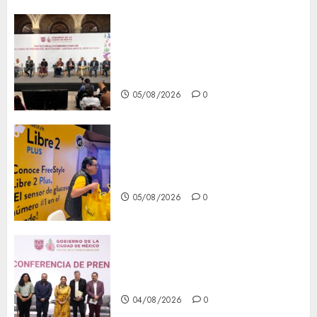
CDMX reforzará protección
del patrimonio familiar;
anuncian nuevas acciones
contra el despojo
05/08/2026
0
Diagnóstico oportuno y
prevención, ejes para mejorar
la salud de los mexicanos
05/08/2026
0
Clara Brugada anuncia las
líneas 4, 5 y 6 del Cablebús
04/08/2026
0