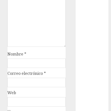
metro
metro
CDMX
Metrópoli
movilidad
Movilidad
CDMX
Nombre
*
Movilidad
Integrada
Correo electrónico
*
mundial
2026
México
Web
Música