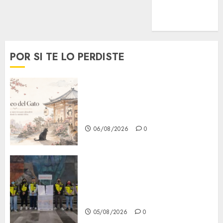
MetroNoticias
Viral
POR SI TE LO PERDISTE
¿Amante de los michis?
Lánzate al Museo del Gato en
CDMX
06/08/2026
0
Metro CDMX comparte
experiencias del programa
Salvemos Vidas con el Metro
de Chile
05/08/2026
0