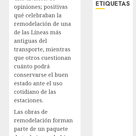
ETIQUETAS
opiniones; positivas
qué celebraban la
Adrián
remodelación de una
Rubalcava
de las Líneas más
Adrián
antiguas del
Rubalcava
transporte, mientras
Suárez
que otros cuestionan
Al momento
cuánto podrá
conservarse el buen
almomento
estado ante el uso
Arte
cotidiano de las
estaciones.
Bellas Artes
Las obras de
Business
remodelación forman
CDMX
parte de un paquete