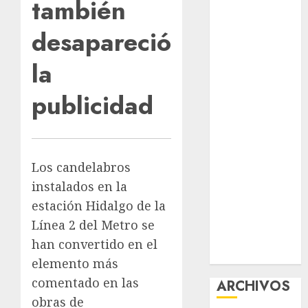
también
nuevas
acciones
desapareció
contra el
la
despojo
Diagnóstico
publicidad
oportuno y
prevención,
ejes para
mejorar la
Los candelabros
salud de los
instalados en la
mexicanos
Clara Brugada
estación Hidalgo de la
anuncia las
Línea 2 del Metro se
líneas 4, 5 y 6
han convertido en el
del Cablebús
elemento más
comentado en las
ARCHIVOS
obras de