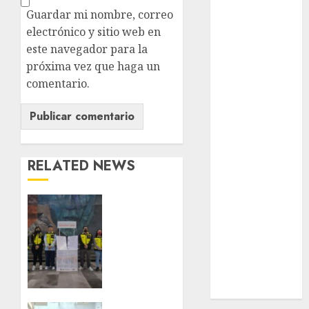
nacionales
Guardar mi nombre, correo
electrónico y sitio web en
opinión
este navegador para la
Partido
próxima vez que haga un
Verde
comentario.
salud
sport
RELATED NEWS
STC
travel
Metro
CDMX
UNAM
comparte
experiencias
world
del
programa
Zócalo
Salvemos
Vidas