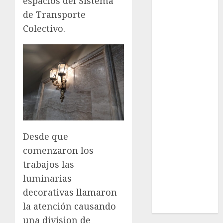
espacios del Sistema
Cultura
de Transporte
Deportes
Colectivo.
El Rincón del
Opinólogo
Espectáculos
Lifestyle
Lo Urbano
Metro CDMX
Metropoli
Movilidad
Nacionales
Desde que
Opinión
comenzaron los
Opinión
trabajos las
Tecnología
luminarias
Videos
decorativas llamaron
MetroNoticias
la atención causando
Viral
una division de