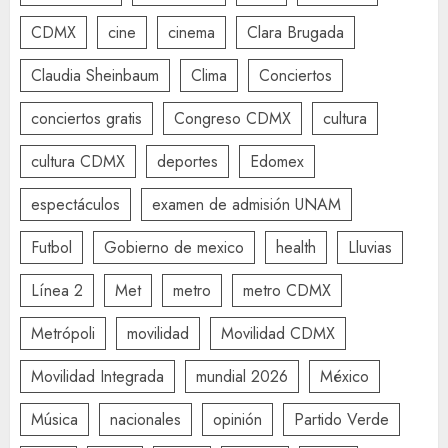
CDMX
cine
cinema
Clara Brugada
Claudia Sheinbaum
Clima
Conciertos
conciertos gratis
Congreso CDMX
cultura
cultura CDMX
deportes
Edomex
espectáculos
examen de admisión UNAM
Futbol
Gobierno de mexico
health
Lluvias
Línea 2
Met
metro
metro CDMX
Metrópoli
movilidad
Movilidad CDMX
Movilidad Integrada
mundial 2026
México
Música
nacionales
opinión
Partido Verde