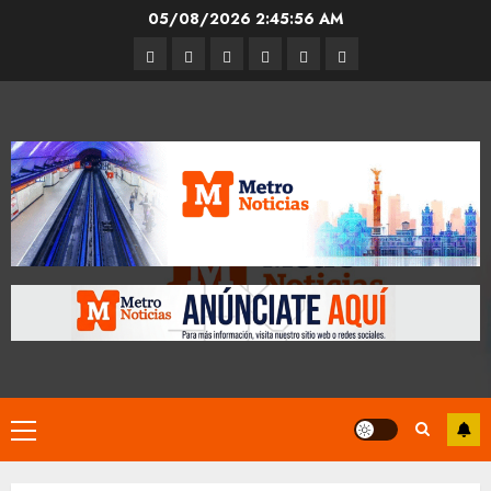
Skip
05/08/2026
2:45:57 AM
to
Entrevistas
Espectáculos
Movilidad
Metro
Cultura
Opinión
content
CDMX
Primary
Menu