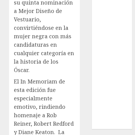
su quinta nominación
Cultura
a Mejor Diseño de
Deportes
Vestuario,
El Rincón del
Opinólogo
convirtiéndose en la
Espectáculos
mujer negra con más
Lifestyle
candidaturas en
Lo Urbano
cualquier categoría en
Metro CDMX
la historia de los
Metropoli
Óscar.
Movilidad
Nacionales
El In Memoriam de
Opinión
esta edición fue
Opinión
especialmente
Tecnología
emotivo, rindiendo
Videos
homenaje a Rob
MetroNoticias
Reiner, Robert Redford
Viral
y Diane Keaton.
La