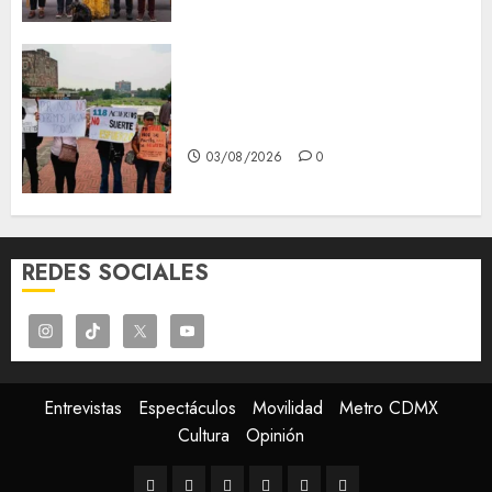
Aspirantes de la UNAM se
oponen al examen de control,
se manifiestan en Rectoría
03/08/2026
0
REDES SOCIALES
Entrevistas
Espectáculos
Movilidad
Metro CDMX
Cultura
Opinión
Entrevistas
Espectáculos
Movilidad
Metro
Cultura
Opinión