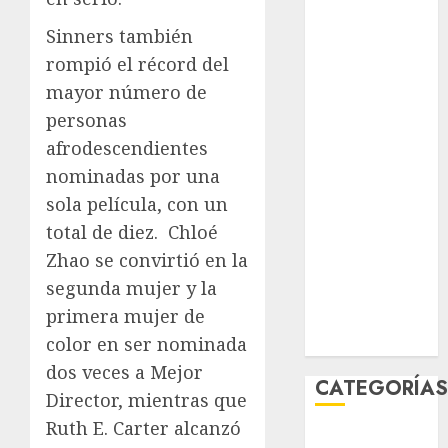
agosto 2026
Sinners también
julio 2026
rompió el récord del
junio 2026
mayor número de
mayo 2026
abril 2026
personas
marzo 2026
afrodescendientes
febrero 2026
nominadas por una
enero 2026
sola película, con un
diciembre
total de diez.
Chloé
2025
Zhao se convirtió en la
noviembre
segunda mujer y la
2025
primera mujer de
marzo 2020
enero 2020
color en ser nominada
dos veces a Mejor
CATEGORÍA
Director, mientras que
Ruth E. Carter alcanzó
Al Momento