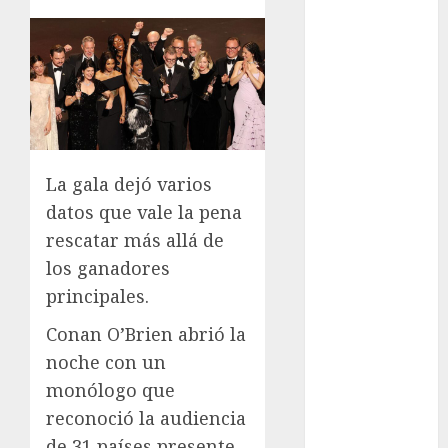
los michis?
Lánzate al
Museo del
Gato en CDMX
Metro CDMX
comparte
experiencias
La gala dejó varios
del programa
datos que vale la pena
Salvemos
rescatar más allá de
Vidas con el
los ganadores
Metro de
Chile
principales.
CDMX
Conan O’Brien abrió la
reforzará
noche con un
protección del
monólogo que
patrimonio
reconoció la audiencia
familiar;
anuncian
de 31 países presente