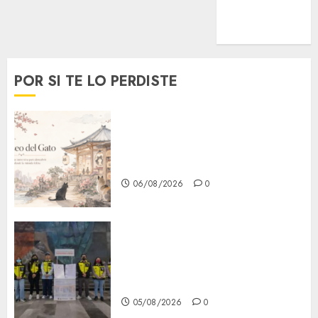
MetroNoticias
Viral
POR SI TE LO PERDISTE
¿Amante de los michis?
Lánzate al Museo del Gato en
CDMX
06/08/2026
0
Metro CDMX comparte
experiencias del programa
Salvemos Vidas con el Metro
de Chile
05/08/2026
0