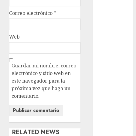
metro
Correo electrónico
*
metro
CDMX
Metrópoli
Web
movilidad
Movilidad
CDMX
Guardar mi nombre, correo
electrónico y sitio web en
Movilidad
este navegador para la
Integrada
próxima vez que haga un
mundial
comentario.
2026
México
Música
RELATED NEWS