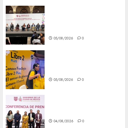
CDMX reforzará protección
del patrimonio familiar;
anuncian nuevas acciones
contra el despojo
05/08/2026
0
Diagnóstico oportuno y
prevención, ejes para mejorar
la salud de los mexicanos
05/08/2026
0
Clara Brugada anuncia las
líneas 4, 5 y 6 del Cablebús
04/08/2026
0