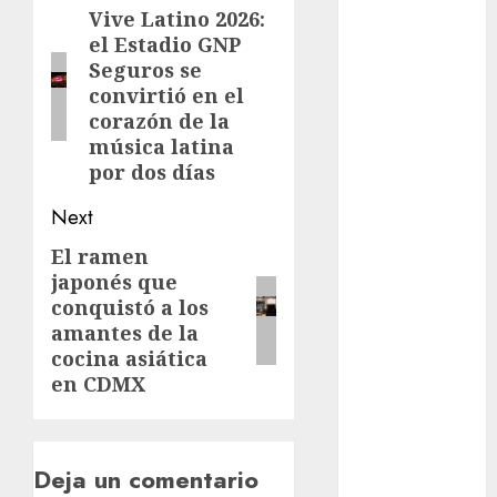
navigation
cinema
Vive Latino 2026:
Previous
el Estadio GNP
post:
Ciudad de
Seguros se
México
convirtió en el
corazón de la
Clara
música latina
Brugada
por dos días
Claudia
Sheinbaum
Next
El ramen
Next
Clima
japonés que
post:
conquistó a los
Conciertos
amantes de la
conciertos
cocina asiática
gratis
en CDMX
Congreso
CDMX
Deja un comentario
cultura