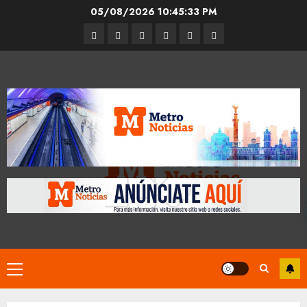
Skip
05/08/2026
10:45:34 PM
to
Entrevistas
Espectáculos
Movilidad
Metro
Cultura
Opinión
content
CDMX
Primary
Menu