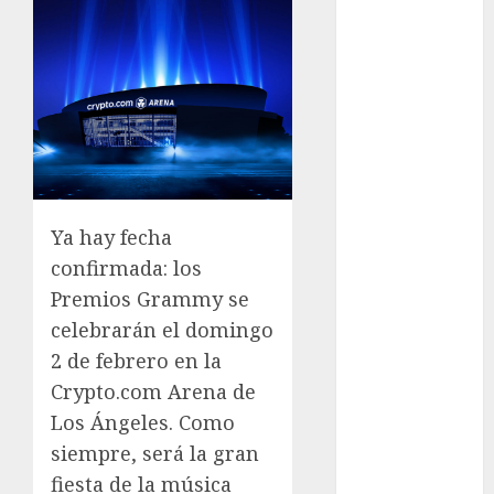
Lánzate al
Museo del
Gato en CDMX
Metro CDMX
comparte
experiencias
del programa
Salvemos
Ya hay fecha
Vidas con el
confirmada: los
Metro de
Chile
Premios Grammy se
CDMX
celebrarán el domingo
reforzará
2 de febrero en la
protección del
Crypto.com Arena de
patrimonio
Los Ángeles. Como
familiar;
siempre, será la gran
anuncian
fiesta de la música
nuevas