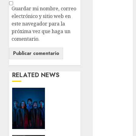
Guardar mi nombre, correo
Ciudad de
México
electrónico y sitio web en
este navegador para la
Clara
próxima vez que haga un
Brugada
comentario.
Claudia
Sheinbaum
Clima
RELATED NEWS
Conciertos
conciertos
Babasónicos
gratis
regresa
a CDMX
Congreso
con
CDMX
Cuerpos
Vol. 1 al
cultura
Palacio