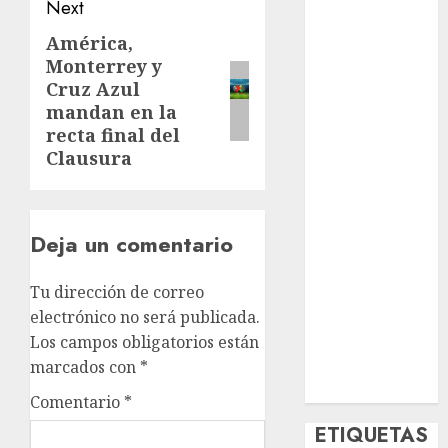
Next
Deportes
El Rincón del
América,
Next
Opinólogo
Monterrey y
post:
Cruz Azul
Espectáculos
mandan en la
Lifestyle
recta final del
Lo Urbano
Clausura
Metro CDMX
Metropoli
Movilidad
Deja un comentario
Nacionales
Opinión
Opinión
Tu dirección de correo
Tecnología
electrónico no será publicada.
Videos
Los campos obligatorios están
MetroNoticias
marcados con
*
Viral
Comentario
*
ETIQUETAS