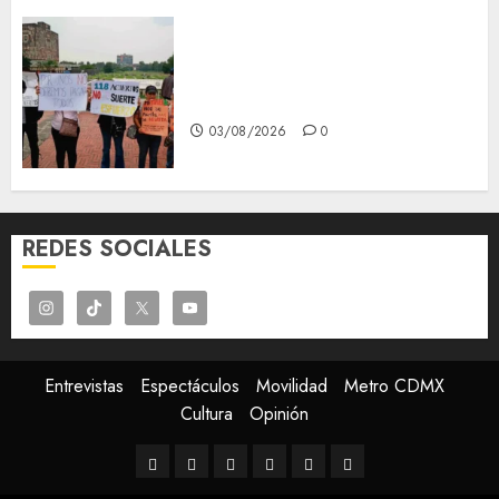
Aspirantes de la UNAM se
oponen al examen de control,
se manifiestan en Rectoría
03/08/2026
0
REDES SOCIALES
Entrevistas
Espectáculos
Movilidad
Metro CDMX
Cultura
Opinión
Entrevistas
Espectáculos
Movilidad
Metro
Cultura
Opinión
CDMX