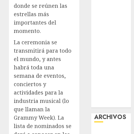
donde se reúnen las
acciones
contra el
estrellas más
despojo
importantes del
Diagnóstico
momento.
oportuno y
La ceremonia se
prevención,
transmitirá para todo
ejes para
mejorar la
el mundo, y antes
salud de los
habrá toda una
mexicanos
semana de eventos,
Clara Brugada
conciertos y
anuncia las
actividades para la
líneas 4, 5 y 6
industria musical (lo
del Cablebús
que llaman la
ARCHIVOS
Grammy Week). La
lista de nominados se
agosto 2026