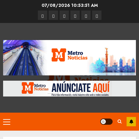
Skip
07/08/2026
10:53:52 AM
to
Entrevistas
Espectáculos
Movilidad
Metro
Cultura
Opinión
content
CDMX
Primary
Menu