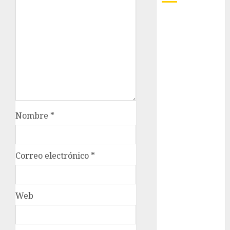
Adrián
Rubalcava
Adrián
Rubalcava
Suárez
Al momento
almomento
Nombre
*
Arte
Correo electrónico
*
Bellas Artes
Business
Web
CDMX
cinema