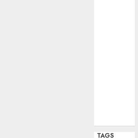
opinión
Partido
Verde
salud
sport
STC
travel
UNAM
world
Zócalo
TAGS