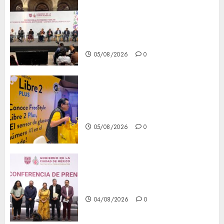
CDMX reforzará protección
del patrimonio familiar;
anuncian nuevas acciones
contra el despojo
05/08/2026
0
Diagnóstico oportuno y
prevención, ejes para mejorar
la salud de los mexicanos
05/08/2026
0
Clara Brugada anuncia las
líneas 4, 5 y 6 del Cablebús
04/08/2026
0