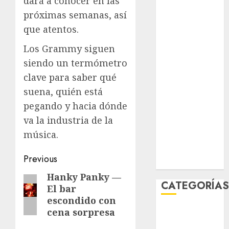
dará a conocer en las
julio 2026
próximas semanas, así
junio 2026
que atentos.
mayo 2026
abril 2026
Los Grammy siguen
marzo 2026
siendo un termómetro
febrero 2026
clave para saber qué
enero 2026
suena, quién está
diciembre
pegando y hacia dónde
2025
va la industria de la
noviembre
música.
2025
marzo 2020
Post
Previous
enero 2020
navigation
Hanky Panky —
Previous
CATEGORÍA
El bar
post:
escondido con
Al Momento
cena sorpresa
Cultura