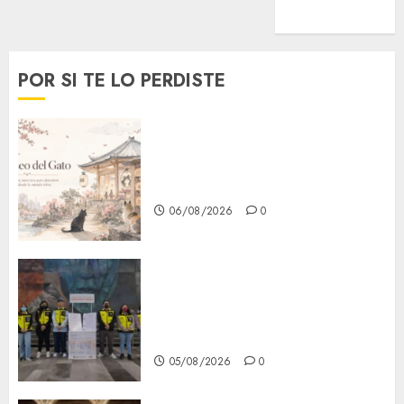
Viral
POR SI TE LO PERDISTE
¿Amante de los michis?
Lánzate al Museo del Gato en
CDMX
06/08/2026
0
Metro CDMX comparte
experiencias del programa
Salvemos Vidas con el Metro
de Chile
05/08/2026
0