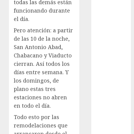
todas las demás están
examen de
admisión
funcionando durante
UNAM
el día.
Futbol
Pero atención: a partir
de las 10 de la noche,
Gobierno
de mexico
San Antonio Abad,
Chabacano y Viaducto
health
cierran. Así todos los
Lluvias
días entre semana. Y
los domingos, de
Línea 2
plano estas tres
Met
estaciones no abren
en todo el día.
metro
Todo esto por las
metro
remodelaciones que
CDMX
arrancaron desde el