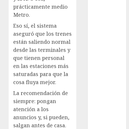
Suárez
prácticamente medio
Metro.
Al momento
Eso sí, el sistema
almomento
aseguró que los trenes
Arte
están saliendo normal
desde las terminales y
Business
que tienen personal
CDMX
en las estaciones más
saturadas para que la
cine
cosa fluya mejor.
cinema
La recomendación de
siempre: pongan
Clara
Brugada
atención a los
anuncios y, si pueden,
Claudia
Sheinbaum
salgan antes de casa.