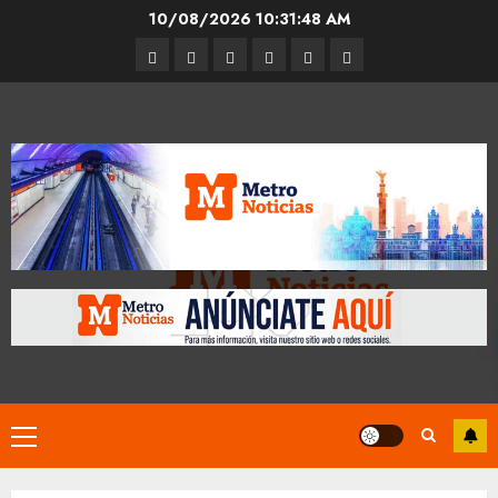
Skip
10/08/2026
10:31:48 AM
to
Entrevistas
Espectáculos
Movilidad
Metro
Cultura
Opinión
content
CDMX
Primary
Menu