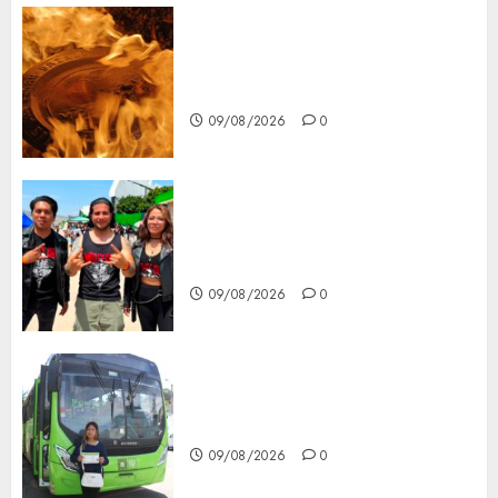
Santa Clara del Cobre celebra
60 años de su Feria Nacional
del Cobre
09/08/2026
0
Mötley Crüe convierte a San
Luis Potosí en la capital
roquera
09/08/2026
0
Arranca prueba piloto de dos
rutas locales en Tlalpan
09/08/2026
0