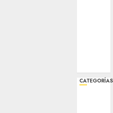
salud
sport
STC
travel
UNAM
world
Zócalo
CATEGORÍA
Al Momento
Cultura
Deportes
El Rincón del