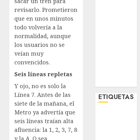
sacar un tren para
Lo Urbano
revisarlo. Prometieron
Metro CDMX
que en unos minutos
Metropoli
todo volvería a la
Movilidad
normalidad, aunque
Nacionales
Opinión
los usuarios no se
Opinión
veían muy
Tecnología
convencidos.
Videos
Seis líneas repletas
MetroNoticias
Viral
Y ojo, no es solo la
Línea 7. Antes de las
ETIQUETAS
siete de la mañana, el
Metro ya advertía que
Adrián
Rubalcava
seis líneas traían alta
afluencia: la 1, 2, 3, 7, 8
Adrián
y la A. O sea,
Rubalcava