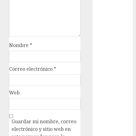
Clima
Conciertos
conciertos
gratis
Nombre
*
Congreso
CDMX
Correo electrónico
*
cultura
cultura
CDMX
Web
deportes
Edomex
Guardar mi nombre, correo
espectáculos
electrónico y sitio web en