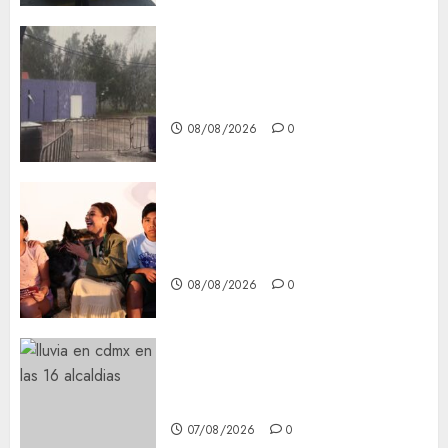
Activó el GCDMX Plan
Tlaloque por aguacero del
viernes
08/08/2026
0
Clara Brugada entregó 24 mil
becas para Uniformes y Útiles
Escolares a estudiantes
08/08/2026
0
¡Agárrate! Ya viene el agua en
CDMX
07/08/2026
0