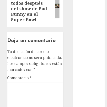
Rubalcava
todos después
Suárez
post:
del show de Bad
Bunny en el
Al momento
Super Bowl
almomento
Arte
Deja un comentario
Business
Tu dirección de correo
CDMX
electrónico no será publicada.
Los campos obligatorios están
cine
marcados con
*
cinema
Comentario
*
Clara
Brugada
Claudia
Sheinbaum