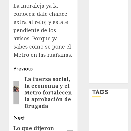
salud
La moraleja ya la
sport
conoces: dale chance
extra al reloj y estate
STC
pendiente de los
avisos. Porque ya
travel
sabes cómo se pone el
UNAM
Metro en las mañanas.
world
Post
Previous
Zócalo
navigation
La fuerza social,
Previous
la economía y el
post:
TAGS
Metro fortalecen
la aprobación de
Brugada
Adrián
Rubalcava
Next
Adrián
Lo que dijeron
Next