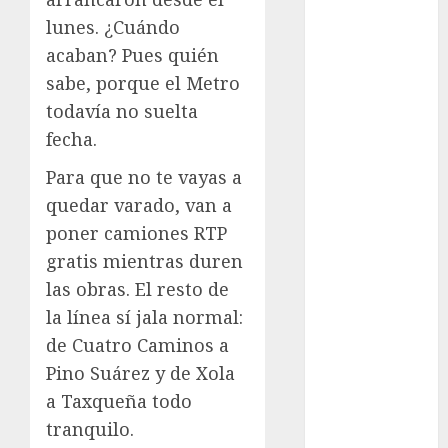
Metrópoli
lunes. ¿Cuándo
acaban? Pues quién
movilidad
sabe, porque el Metro
Movilidad
todavía no suelta
CDMX
fecha.
mundial
Para que no te vayas a
2026
quedar varado, van a
México
poner camiones RTP
gratis mientras duren
Música
las obras. El resto de
nacionales
la línea sí jala normal:
de Cuatro Caminos a
opinión
Pino Suárez y de Xola
Partido
a Taxqueña todo
Verde
tranquilo.