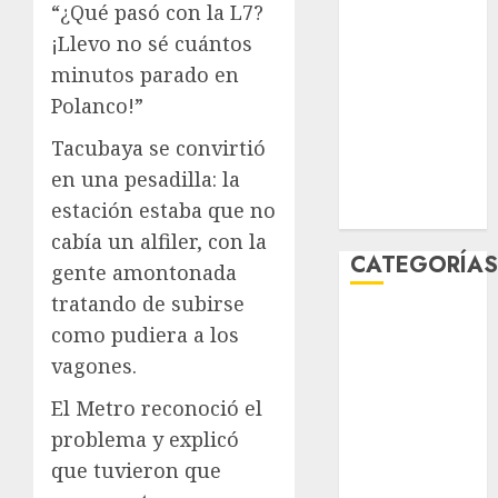
“¿Qué pasó con la L7?
febrero 2026
¡Llevo no sé cuántos
enero 2026
minutos parado en
diciembre
2025
Polanco!”
noviembre
Tacubaya se convirtió
2025
en una pesadilla: la
marzo 2020
estación estaba que no
enero 2020
cabía un alfiler, con la
CATEGORÍA
gente amontonada
tratando de subirse
Al Momento
como pudiera a los
Cultura
vagones.
Deportes
El Rincón del
El Metro reconoció el
Opinólogo
problema y explicó
Espectáculos
que tuvieron que
Lifestyle