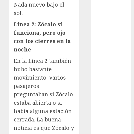
Nada nuevo bajo el
Clima
sol.
Conciertos
Línea 2: Zócalo sí
funciona, pero ojo
conciertos
gratis
con los cierres en la
noche
Congreso
CDMX
En la Línea 2 también
cultura
hubo bastante
movimiento. Varios
cultura
pasajeros
CDMX
preguntaban si Zócalo
deportes
estaba abierta o si
había alguna estación
Edomex
cerrada. La buena
espectáculos
noticia es que Zócalo y