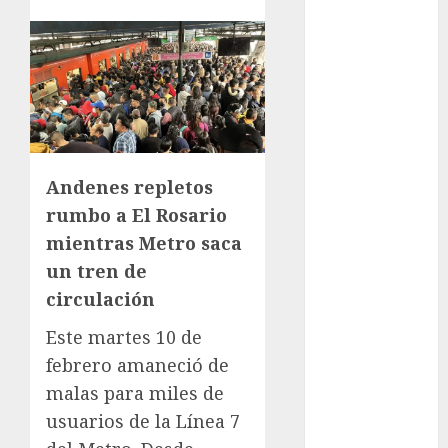
celebra 60
años de su
Feria Nacional
del Cobre
Mötley Crüe
convierte a
San Luis
Andenes repletos
Potosí en la
rumbo a El Rosario
capital
mientras Metro saca
roquera
Arranca
un tren de
prueba piloto
circulación
de dos rutas
Este martes 10 de
locales en
febrero amaneció de
Tlalpan
malas para miles de
Activó el
GCDMX Plan
usuarios de la Línea 7
Tlaloque por