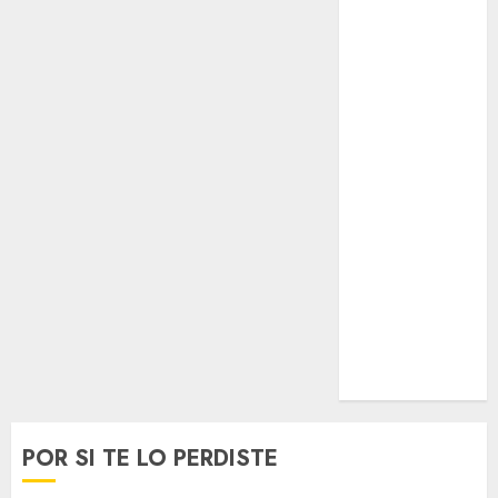
Opinólogo
Espectáculos
Lifestyle
Lo Urbano
Metro CDMX
Metropoli
Movilidad
Nacionales
Opinión
Opinión
Tecnología
Videos
MetroNoticias
Viral
POR SI TE LO PERDISTE