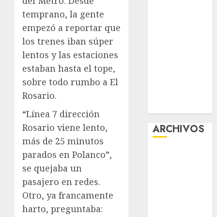
del Metro. Desde
aguacero del
temprano, la gente
viernes
empezó a reportar que
Clara Brugada
los trenes iban súper
entregó 24 mil
lentos y las estaciones
becas para
estaban hasta el tope,
Uniformes y
sobre todo rumbo a El
Útiles
Escolares a
Rosario.
estudiantes
“Línea 7 dirección
Rosario viene lento,
ARCHIVOS
más de 25 minutos
agosto 2026
parados en Polanco”,
julio 2026
se quejaba un
junio 2026
pasajero en redes.
mayo 2026
Otro, ya francamente
abril 2026
harto, preguntaba:
marzo 2026