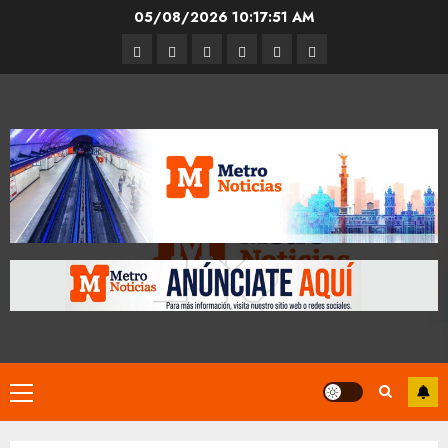
Skip
05/08/2026
10:17:52 AM
to
Entrevistas
Espectáculos
Movilidad
Metro
Cultura
Opinión
content
CDMX
Primary
Menu