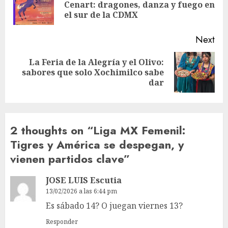
Pre
Cenart: dragones, danza y fuego en
pos
el sur de la CDMX
Next
La Feria de la Alegría y el Olivo:
Next
sabores que solo Xochimilco sabe
post:
dar
2 thoughts on “
Liga MX Femenil:
Tigres y América se despegan, y
vienen partidos clave
”
JOSE LUIS Escutia
13/02/2026 a las 6:44 pm
Es sábado 14? O juegan viernes 13?
Responder