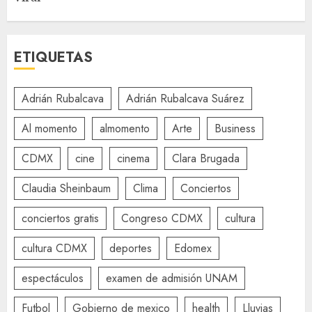
ETIQUETAS
Adrián Rubalcava
Adrián Rubalcava Suárez
Al momento
almomento
Arte
Business
CDMX
cine
cinema
Clara Brugada
Claudia Sheinbaum
Clima
Conciertos
conciertos gratis
Congreso CDMX
cultura
cultura CDMX
deportes
Edomex
espectáculos
examen de admisión UNAM
Futbol
Gobierno de mexico
health
Lluvias