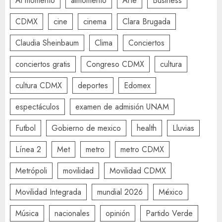
Al momento
almomento
Arte
Business
CDMX
cine
cinema
Clara Brugada
Claudia Sheinbaum
Clima
Conciertos
conciertos gratis
Congreso CDMX
cultura
cultura CDMX
deportes
Edomex
espectáculos
examen de admisión UNAM
Futbol
Gobierno de mexico
health
Lluvias
Línea 2
Met
metro
metro CDMX
Metrópoli
movilidad
Movilidad CDMX
Movilidad Integrada
mundial 2026
México
Música
nacionales
opinión
Partido Verde