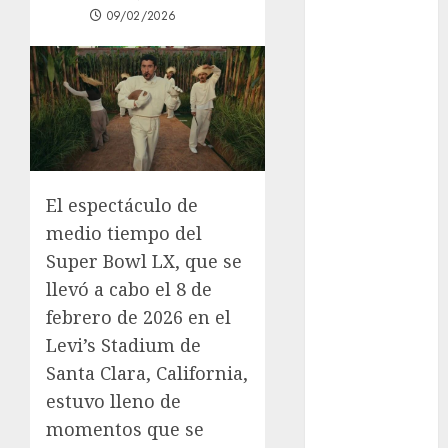
09/02/2026
los michis?
Lánzate al
Museo del
Gato en CDMX
Metro CDMX
comparte
experiencias
del programa
El espectáculo de
Salvemos
medio tiempo del
Vidas con el
Super Bowl LX, que se
Metro de
llevó a cabo el 8 de
Chile
febrero de 2026 en el
CDMX
Levi’s Stadium de
reforzará
protección del
Santa Clara, California,
patrimonio
estuvo lleno de
familiar;
momentos que se
anuncian