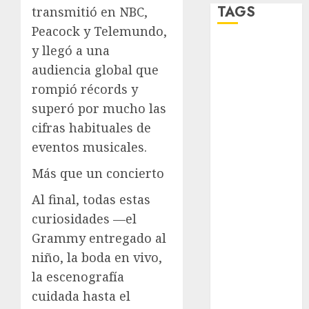
TAGS
transmitió en NBC,
Peacock y Telemundo,
y llegó a una
Adrián
Rubalcava
audiencia global que
rompió récords y
Adrián
Rubalcava
superó por mucho las
Suárez
cifras habituales de
Al momento
eventos musicales.
Más que un concierto
almomento
Al final, todas estas
Arte
curiosidades —el
Bellas Artes
Grammy entregado al
niño, la boda en vivo,
Business
la escenografía
CDMX
cuidada hasta el