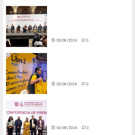
CDMX reforzará protección
del patrimonio familiar;
anuncian nuevas acciones
contra el despojo
05/08/2026
0
Diagnóstico oportuno y
prevención, ejes para mejorar
la salud de los mexicanos
05/08/2026
0
Clara Brugada anuncia las
líneas 4, 5 y 6 del Cablebús
04/08/2026
0