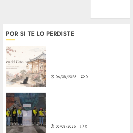
MetroNoticias
Viral
POR SI TE LO PERDISTE
¿Amante de los michis?
Lánzate al Museo del Gato en
CDMX
06/08/2026
0
Metro CDMX comparte
experiencias del programa
Salvemos Vidas con el Metro
de Chile
05/08/2026
0