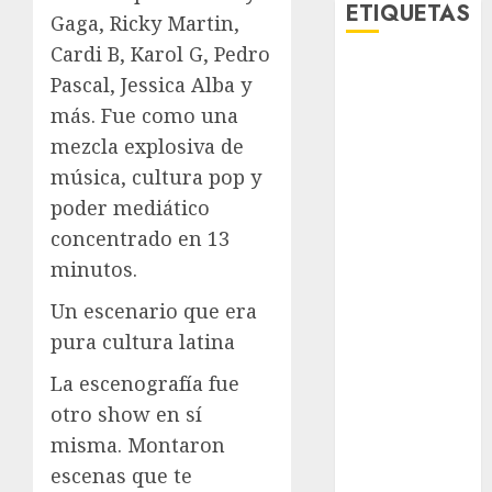
ETIQUETAS
Gaga, Ricky Martin,
Cardi B, Karol G, Pedro
Adrián
Pascal, Jessica Alba y
Rubalcava
más. Fue como una
Adrián
mezcla explosiva de
Rubalcava
música, cultura pop y
Suárez
poder mediático
Al momento
concentrado en 13
minutos.
almomento
Un escenario que era
Arte
pura cultura latina
Bellas Artes
La escenografía fue
otro show en sí
Business
misma. Montaron
CDMX
escenas que te