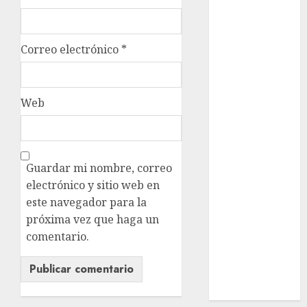
nacionales
opinión
Correo electrónico
*
Partido
Verde
Web
salud
sport
STC
Guardar mi nombre, correo
electrónico y sitio web en
travel
este navegador para la
próxima vez que haga un
UNAM
comentario.
world
Zócalo