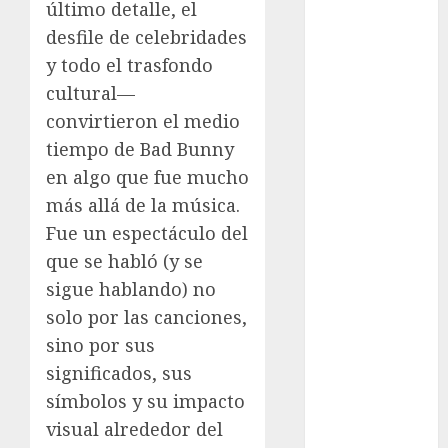
último detalle, el
cinema
desfile de celebridades
Ciudad de
y todo el trasfondo
México
cultural—
convirtieron el medio
Clara
Brugada
tiempo de Bad Bunny
en algo que fue mucho
Claudia
Sheinbaum
más allá de la música.
Fue un espectáculo del
Clima
que se habló (y se
Conciertos
sigue hablando) no
solo por las canciones,
conciertos
gratis
sino por sus
significados, sus
Congreso
símbolos y su impacto
CDMX
visual alrededor del
cultura