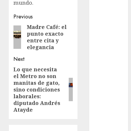
mundo.​​​​​​​​​​​​​​​​
cultura
Post
CDMX
Previous
navigation
Madre Café: el
Previous
Cultura en
el Metro
punto exacto
post:
entre cita y
deportes
elegancia
Edomex
Next
Lo que necesita
Next
espectáculos
el Metro no son
post:
manitas de gato,
health
sino condiciones
laborales:
Lluvias
diputado Andrés
Línea 2
Atayde
Met