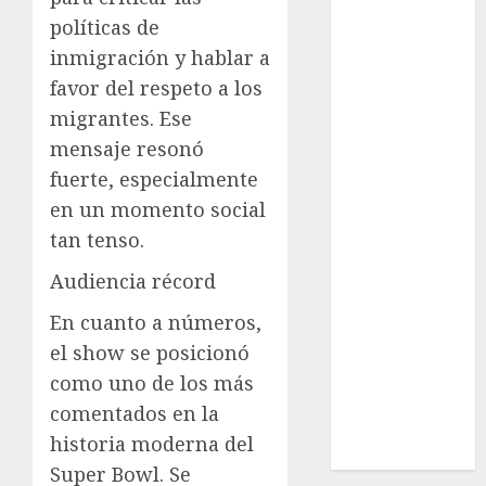
nacionales
políticas de
opinión
inmigración y hablar a
favor del respeto a los
Partido
migrantes. Ese
Verde
mensaje resonó
salud
fuerte, especialmente
en un momento social
sport
tan tenso.
STC
Audiencia récord
travel
En cuanto a números,
el show se posicionó
UNAM
como uno de los más
world
comentados en la
historia moderna del
Zócalo
Super Bowl. Se