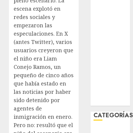
pleno escenario. La
agosto 2026
escena explotó en
julio 2026
redes sociales y
junio 2026
empezaron las
mayo 2026
especulaciones. En X
abril 2026
(antes Twitter), varios
marzo 2026
usuarios creyeron que
febrero 2026
enero 2026
el niño era Liam
diciembre
Conejo Ramos, un
2025
pequeño de cinco años
noviembre
que había estado en
2025
las noticias por haber
marzo 2020
sido detenido por
enero 2020
agentes de
CATEGORÍA
inmigración en enero.
Pero no: resultó que el
Al Momento