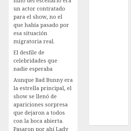
niño del escenario era
Cultura
un actor contratado
Deportes
para el show, no el
El Rincón del
que había pasado por
Opinólogo
esa situación
Espectáculos
migratoria real.
Lifestyle
Lo Urbano
El desfile de
Metro CDMX
celebridades que
Metropoli
nadie esperaba
Movilidad
Nacionales
Aunque Bad Bunny era
Opinión
la estrella principal, el
Opinión
show se llenó de
Tecnología
apariciones sorpresa
Videos
que dejaron a todos
MetroNoticias
con la boca abierta.
Viral
Pasaron por ahí Lady