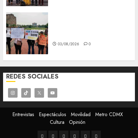
Aspirantes de la UNAM se
oponen al examen de control,
se manifiestan en Rectoría
03/08/2026
0
REDES SOCIALES
Entrevistas
Espectáculos
Movilidad
Metro CDMX
Cultura
Opinión
Entrevistas
Espectáculos
Movilidad
Metro
Cultura
Opinión