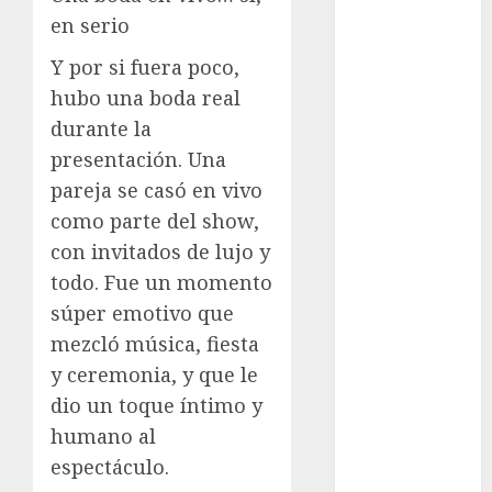
en serio
cultura
CDMX
Y por si fuera poco,
hubo una boda real
Cultura en
el Metro
durante la
presentación. Una
deportes
pareja se casó en vivo
Edomex
como parte del show,
con invitados de lujo y
espectáculos
todo. Fue un momento
health
súper emotivo que
mezcló música, fiesta
Lluvias
y ceremonia, y que le
Línea 2
dio un toque íntimo y
humano al
Met
espectáculo.