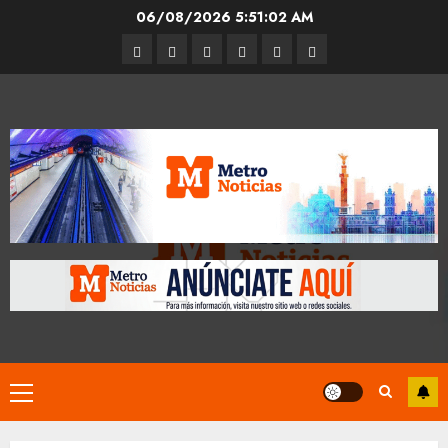
Skip
06/08/2026
5:51:03 AM
to
Entrevistas
Espectáculos
Movilidad
Metro
Cultura
Opinión
content
CDMX
Primary
Menu