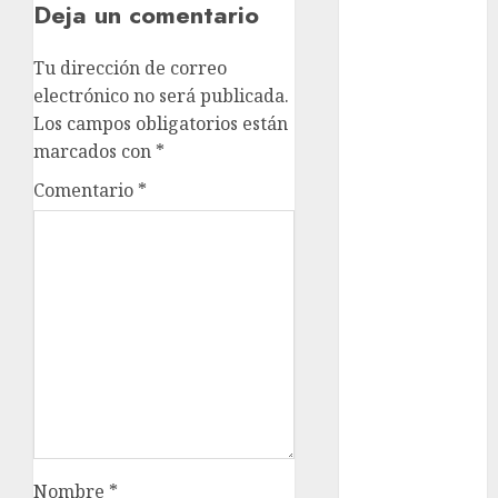
Deja un comentario
metro
metro
Tu dirección de correo
CDMX
electrónico no será publicada.
Los campos obligatorios están
Metrópoli
marcados con
*
movilidad
Comentario
*
Movilidad
CDMX
Movilidad
Integrada
mundial
2026
México
Música
Nombre
*