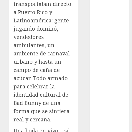
transportaban directo
cinema
a Puerto Rico y
Ciudad de
Latinoamérica: gente
México
jugando dominó,
Clara
vendedores
Brugada
ambulantes, un
Claudia
ambiente de carnaval
Sheinbaum
urbano y hasta un
Clima
campo de caña de
azúcar. Todo armado
Conciertos
para celebrar la
identidad cultural de
conciertos
gratis
Bad Bunny de una
forma que se sintiera
Congreso
CDMX
real y cercana.
cultura
Una boda en vivo… sí,