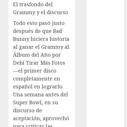
metro
El trasfondo del
Grammy y el discurso
metro
CDMX
Todo esto pasó justo
Metrópoli
después de que Bad
Bunny hiciera historia
movilidad
al ganar el Grammy al
Álbum del Año por
Movilidad
CDMX
Debí Tirar Más Fotos
—el primer disco
Movilidad
Integrada
completamente en
español en lograrlo.
mundial
2026
Una semana antes del
Super Bowl, en su
México
discurso de
Música
aceptación, aprovechó
para criticar las