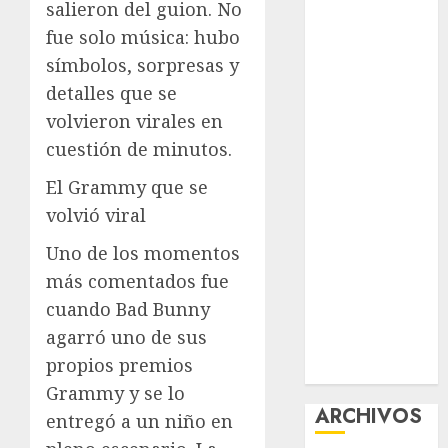
salieron del guion. No
nuevas
fue solo música: hubo
acciones
símbolos, sorpresas y
contra el
detalles que se
despojo
volvieron virales en
Diagnóstico
oportuno y
cuestión de minutos.
prevención,
El Grammy que se
ejes para
volvió viral
mejorar la
salud de los
Uno de los momentos
mexicanos
más comentados fue
Clara Brugada
cuando Bad Bunny
anuncia las
agarró uno de sus
líneas 4, 5 y 6
propios premios
del Cablebús
Grammy y se lo
ARCHIVOS
entregó a un niño en