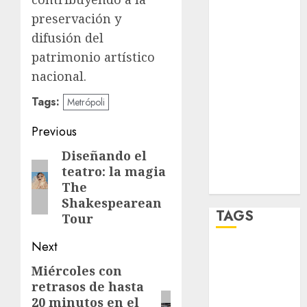
salud
preservación y
sport
difusión del
patrimonio artístico
STC
nacional.
travel
Tags:
Metrópoli
UNAM
Post
Previous
world
navigation
Diseñando el
Previous
teatro: la magia
post:
Zócalo
The
Shakespearean
TAGS
Tour
Next
Adrián
Rubalcava
Miércoles con
Next
retrasos de hasta
post:
Adrián
20 minutos en el