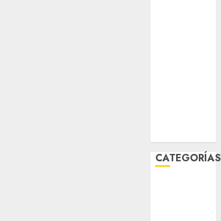
salud
sport
STC
travel
UNAM
world
Zócalo
CATEGORÍA
Al Momento
Cultura
Deportes
El Rincón del