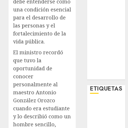
debe entenderse como
Lo Urbano
una condición esencial
Metro CDMX
para el desarrollo de
Metropoli
las personas y el
Movilidad
Nacionales
fortalecimiento de la
Opinión
vida pública.
Opinión
El ministro recordó
Tecnología
que tuvo la
Videos
oportunidad de
MetroNoticias
Viral
conocer
personalmente al
ETIQUETAS
maestro Antonio
González Orozco
Adrián
cuando era estudiante
Rubalcava
y lo describió como un
Adrián
hombre sencillo,
Rubalcava