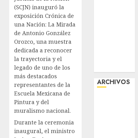
la exposición
(SCJN) inauguró la
“Ajolotes en el
exposición Crónica de
Corazón”
una Nación: La Mirada
Aumentan
de Antonio González
multas de
Orozco, una muestra
tránsito en
dedicada a reconocer
CDMX por
la trayectoria y el
ajuste de la
legado de uno de los
UMA
más destacados
ARCHIVOS
representantes de la
Escuela Mexicana de
agosto 2026
Pintura y del
julio 2026
muralismo nacional.
junio 2026
mayo 2026
Durante la ceremonia
abril 2026
inaugural, el ministro
marzo 2026