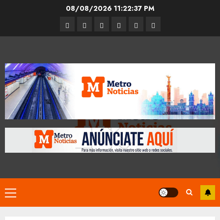
Skip
08/08/2026
11:22:37 PM
to
Entrevistas
Espectáculos
Movilidad
Metro
Cultura
Opinión
content
CDMX
Primary
Menu