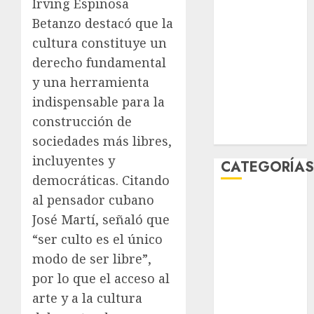
Irving Espinosa
febrero 2026
Betanzo destacó que la
enero 2026
cultura constituye un
diciembre
derecho fundamental
2025
y una herramienta
noviembre
2025
indispensable para la
marzo 2020
construcción de
enero 2020
sociedades más libres,
incluyentes y
CATEGORÍA
democráticas. Citando
al pensador cubano
Al Momento
José Martí, señaló que
Cultura
Deportes
“ser culto es el único
El Rincón del
modo de ser libre”,
Opinólogo
por lo que el acceso al
Espectáculos
arte y a la cultura
Lifestyle