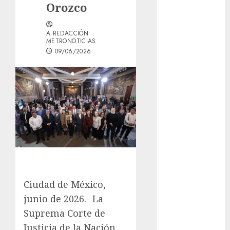
Orozco
GCDMX Plan
Tlaloque por
A REDACCIÓN
aguacero del
METRONOTICIAS
viernes
09/06/2026
Clara Brugada
entregó 24 mil
becas para
Uniformes y
Útiles
Escolares a
estudiantes
¡Agárrate! Ya
viene el agua
en CDMX
Ciudad de México,
Plaza
junio de 2026.- La
Tlaxcoaque se
Suprema Corte de
convierte en
Justicia de la Nación
el hábitat de