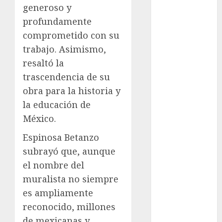
Suárez
generoso y
profundamente
Al momento
comprometido con su
almomento
trabajo. Asimismo,
resaltó la
Arte
trascendencia de su
obra para la historia y
Business
la educación de
CDMX
México.
cine
Espinosa Betanzo
subrayó que, aunque
cinema
el nombre del
Clara
muralista no siempre
Brugada
es ampliamente
Claudia
reconocido, millones
Sheinbaum
de mexicanas y