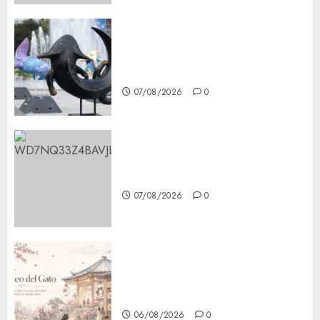
Plaza Tlaxcoaque se convierte
en el hábitat de la exposición
“Ajolotes en el Corazón”
07/08/2026
0
Aumentan multas de tránsito
en CDMX por ajuste de la UMA
07/08/2026
0
¿Amante de los michis?
Lánzate al Museo del Gato en
CDMX
06/08/2026
0