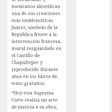
mexicanos identifican
Clima
una de sus creaciones
Conciertos
más emblemáticas:
Juárez, símbolo de la
conciertos
gratis
República frente a la
intervención francesa,
Congreso
CDMX
mural resguardado en
el Castillo de
cultura
Chapultepec y
cultura
reproducido durante
CDMX
años en los libros de
deportes
texto gratuitos.
“Hoy esta Suprema
Edomex
Corte realiza un acto
espectáculos
de justicia a su obra,