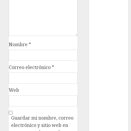
Clima
Conciertos
conciertos
gratis
Nombre
*
Congreso
CDMX
Correo electrónico
*
cultura
cultura
CDMX
Web
deportes
Edomex
Guardar mi nombre, correo
espectáculos
electrónico y sitio web en