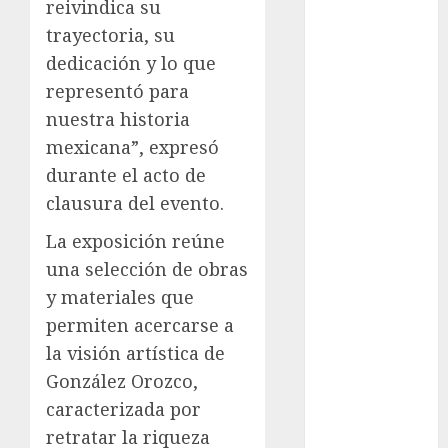
reivindica su
examen de
admisión
trayectoria, su
UNAM
dedicación y lo que
Futbol
representó para
nuestra historia
Gobierno
mexicana”, expresó
de mexico
durante el acto de
health
clausura del evento.
Lluvias
La exposición reúne
una selección de obras
Línea 2
y materiales que
Met
permiten acercarse a
la visión artística de
metro
González Orozco,
metro
caracterizada por
CDMX
retratar la riqueza