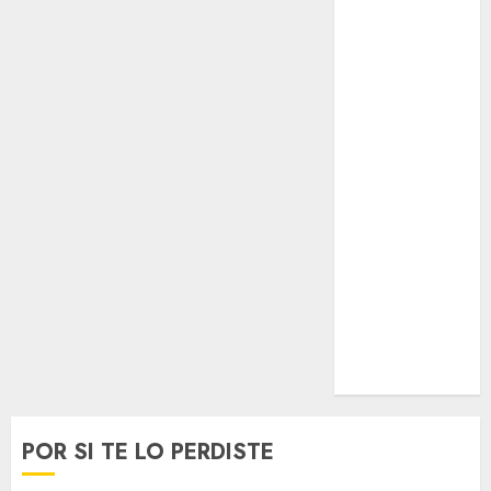
Opinólogo
Espectáculos
Lifestyle
Lo Urbano
Metro CDMX
Metropoli
Movilidad
Nacionales
Opinión
Opinión
Tecnología
Videos
MetroNoticias
Viral
POR SI TE LO PERDISTE