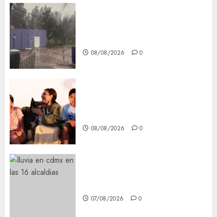
Activó el GCDMX Plan
Tlaloque por aguacero del
viernes
08/08/2026
0
Clara Brugada entregó 24 mil
becas para Uniformes y Útiles
Escolares a estudiantes
08/08/2026
0
¡Agárrate! Ya viene el agua en
CDMX
07/08/2026
0