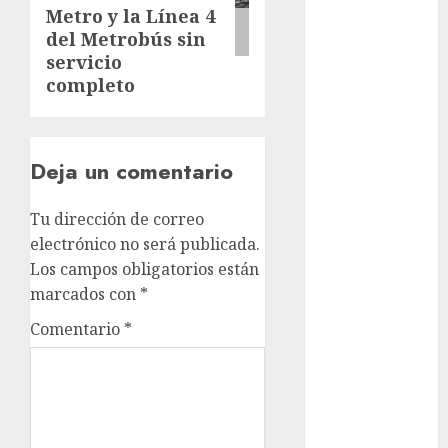
Rubalcava
Metro y la Línea 4
Suárez
del Metrobús sin
Al momento
servicio
completo
almomento
Arte
Deja un comentario
Business
Tu dirección de correo
CDMX
electrónico no será publicada.
Los campos obligatorios están
cine
marcados con
*
cinema
Comentario
*
Clara
Brugada
Claudia
Sheinbaum