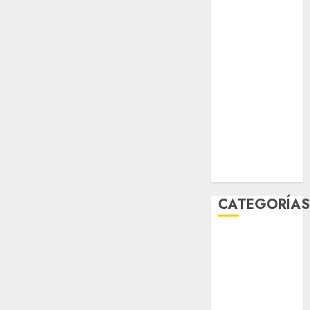
sport
STC
travel
UNAM
world
Zócalo
CATEGORÍA
Al Momento
Cultura
Deportes
El Rincón del
Opinólogo