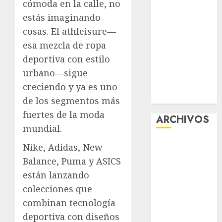
cómoda en la calle, no
“Ajolotes en el
estás imaginando
Corazón”
cosas. El athleisure—
Aumentan
esa mezcla de ropa
multas de
deportiva con estilo
tránsito en
CDMX por
urbano—sigue
ajuste de la
creciendo y ya es uno
UMA
de los segmentos más
fuertes de la moda
ARCHIVOS
mundial.
agosto 2026
Nike, Adidas, New
julio 2026
Balance, Puma y ASICS
junio 2026
están lanzando
mayo 2026
colecciones que
abril 2026
combinan tecnología
marzo 2026
deportiva con diseños
febrero 2026