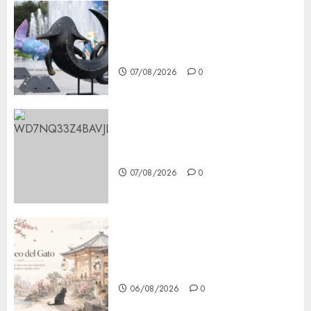
Plaza Tlaxcoaque se convierte
en el hábitat de la exposición
“Ajolotes en el Corazón”
07/08/2026
0
Aumentan multas de tránsito
en CDMX por ajuste de la UMA
07/08/2026
0
¿Amante de los michis?
Lánzate al Museo del Gato en
CDMX
06/08/2026
0