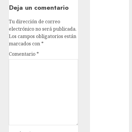
Clima
Deja un comentario
Conciertos
Tu dirección de correo
conciertos
electrónico no será publicada.
gratis
Los campos obligatorios están
Congreso
marcados con
*
CDMX
Comentario
*
cultura
cultura
CDMX
deportes
Edomex
espectáculos
examen de