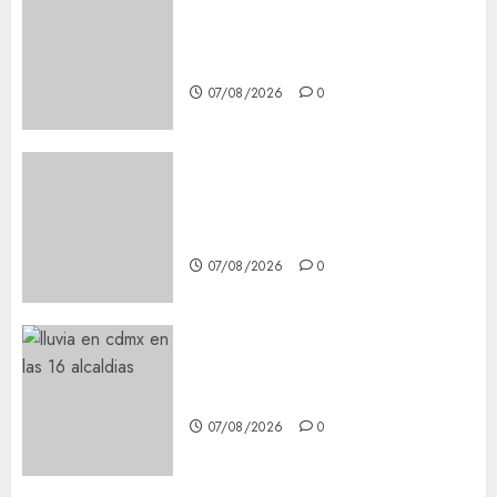
Glücksspiel Österreich –
Schritte und Methoden für
Einsteiger
07/08/2026
0
Best OnlyFans Woman Guide:
Premium Content, Privacy &
Mobile Access
07/08/2026
0
¡Agárrate! Ya viene el agua en
CDMX
07/08/2026
0