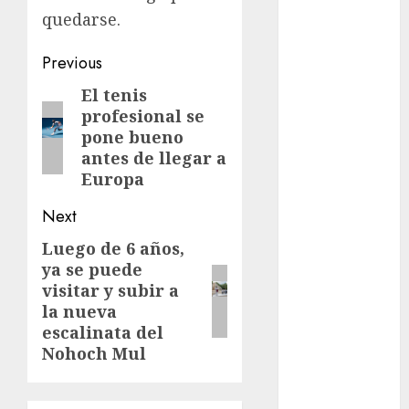
quedarse.​​​​​​​​​​​​​​​​
Al momento
Post
Previous
almomento
navigation
El tenis
Previous
Arte
profesional se
post:
pone bueno
Business
antes de llegar a
Europa
CDMX
Next
cine
Luego de 6 años,
Next
cinema
ya se puede
post:
visitar y subir a
Clara
la nueva
Brugada
escalinata del
Nohoch Mul
Claudia
Sheinbaum