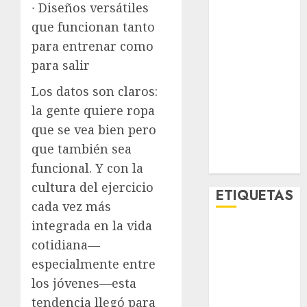
∙ Diseños versátiles
Metro CDMX
que funcionan tanto
Metropoli
Movilidad
para entrenar como
Nacionales
para salir
Opinión
Los datos son claros:
Opinión
la gente quiere ropa
Tecnología
que se vea bien pero
Videos
MetroNoticias
que también sea
Viral
funcional. Y con la
cultura del ejercicio
ETIQUETAS
cada vez más
integrada en la vida
Adrián
cotidiana—
Rubalcava
especialmente entre
Adrián
los jóvenes—esta
Rubalcava
Suárez
tendencia llegó para