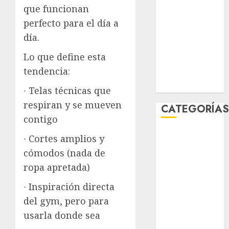
que funcionan
enero 2026
diciembre
perfecto para el día a
2025
día.
noviembre
Lo que define esta
2025
tendencia:
marzo 2020
enero 2020
∙ Telas técnicas que
respiran y se mueven
CATEGORÍA
contigo
Al Momento
∙ Cortes amplios y
Cultura
cómodos (nada de
Deportes
ropa apretada)
El Rincón del
Opinólogo
∙ Inspiración directa
Espectáculos
del gym, pero para
Lifestyle
usarla donde sea
Lo Urbano