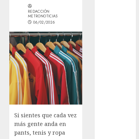
Österreich –
REDACCIÓN
Schritte und
METRONOTICIAS
Methoden für
06/02/2026
Einsteiger
Best OnlyFans
Woman Guide:
Premium
Content,
Privacy &
Mobile Access
¡Agárrate! Ya
viene el agua
en CDMX
Plaza
Tlaxcoaque se
Si sientes que cada vez
convierte en
más gente anda en
el hábitat de
pants, tenis y ropa
la exposición