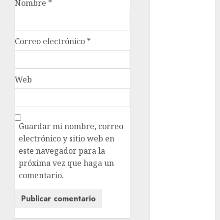
admisión
Nombre
*
UNAM
Futbol
Correo electrónico
*
Gobierno
de mexico
Web
health
Lluvias
Línea 2
Guardar mi nombre, correo
electrónico y sitio web en
Met
este navegador para la
próxima vez que haga un
metro
comentario.
metro
CDMX
Metrópoli