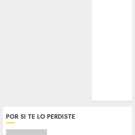
Espectáculos
Lifestyle
Lo Urbano
Metro CDMX
Metropoli
Movilidad
Nacionales
Opinión
Opinión
Tecnología
Videos
MetroNoticias
Viral
POR SI TE LO PERDISTE