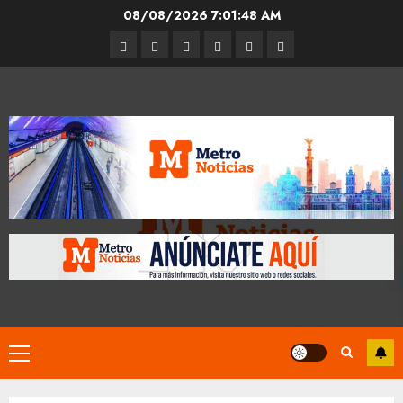
Skip
08/08/2026
7:01:48 AM
to
Entrevistas
Espectáculos
Movilidad
Metro
Cultura
Opinión
content
CDMX
Primary
Menu