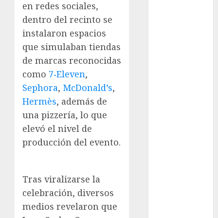
en redes sociales,
Clima
dentro del recinto se
instalaron espacios
Conciertos
que simulaban tiendas
conciertos
de marcas reconocidas
gratis
como
7‑Eleven
,
Congreso
Sephora
,
McDonald’s
,
CDMX
Hermès
, además de
cultura
una pizzería, lo que
elevó el nivel de
cultura
CDMX
producción del evento.
deportes
Tras viralizarse la
Edomex
celebración, diversos
espectáculos
medios revelaron que