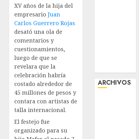
XV años de la hija del
la exposición
empresario
Juan
“Ajolotes en el
Corazón”
Carlos Guerrero Rojas
Aumentan
desató una ola de
multas de
comentarios y
tránsito en
cuestionamientos,
CDMX por
luego de que se
ajuste de la
revelara que la
UMA
celebración habría
ARCHIVOS
costado alrededor de
45 millones de pesos y
agosto 2026
contara con artistas de
julio 2026
talla internacional.
junio 2026
El festejo fue
mayo 2026
abril 2026
organizado para su
marzo 2026
hija Mafer el pasado 7