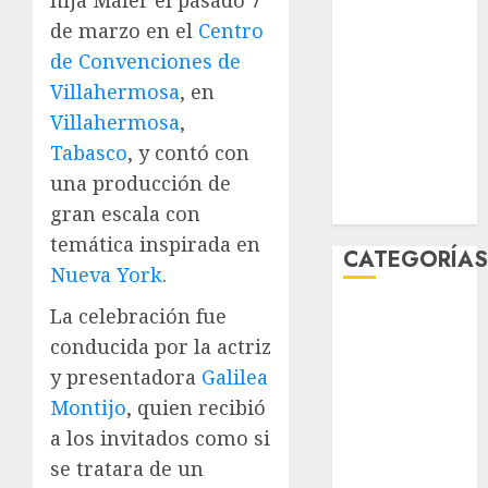
febrero 2026
de marzo en el
Centro
enero 2026
de Convenciones de
diciembre
Villahermosa
, en
2025
Villahermosa
,
noviembre
Tabasco
, y contó con
2025
una producción de
marzo 2020
enero 2020
gran escala con
temática inspirada en
CATEGORÍA
Nueva York
.
Al Momento
La celebración fue
Cultura
conducida por la actriz
Deportes
y presentadora
Galilea
El Rincón del
Montijo
, quien recibió
Opinólogo
a los invitados como si
Espectáculos
se tratara de un
Lifestyle