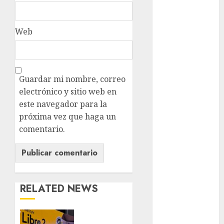
examen de
admisión
UNAM
Web
Futbol
Gobierno
de mexico
Guardar mi nombre, correo
electrónico y sitio web en
health
este navegador para la
próxima vez que haga un
Lluvias
comentario.
Línea 2
Met
metro
RELATED NEWS
metro
CDMX
Diagnóstico