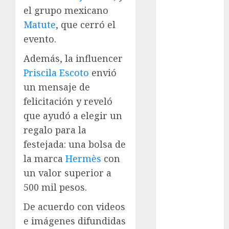
Suárez
el grupo mexicano
Matute
, que cerró el
Al momento
evento.
almomento
Además, la influencer
Arte
Priscila Escoto
envió
un mensaje de
Business
felicitación y reveló
que ayudó a elegir un
CDMX
regalo para la
cine
festejada: una bolsa de
la marca
Hermès
con
cinema
un valor superior a
Clara
500 mil pesos.
Brugada
De acuerdo con videos
Claudia
Sheinbaum
e imágenes difundidas