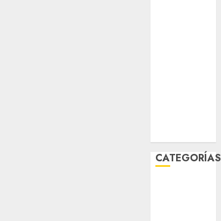
salud
sport
STC
travel
UNAM
world
Zócalo
CATEGORÍA
Al Momento
Cultura
Deportes
El Rincón del