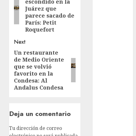
Rubalcava
escondido en la
post:
Suárez
Juárez que
parece sacado de
Al momento
París: Petit
Roquefort
almomento
Next
Arte
Un restaurante
Next
Business
de Medio Oriente
post:
que se volvió
CDMX
favorito en la
Condesa: Al
cine
Andalus Condesa
cinema
Clara
Deja un comentario
Brugada
Claudia
Tu dirección de correo
Sheinbaum
electrónico no será publicada.