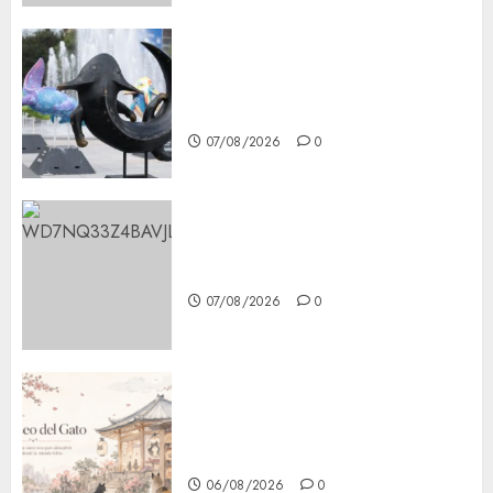
Plaza Tlaxcoaque se convierte
en el hábitat de la exposición
“Ajolotes en el Corazón”
07/08/2026
0
Aumentan multas de tránsito
en CDMX por ajuste de la UMA
07/08/2026
0
¿Amante de los michis?
Lánzate al Museo del Gato en
CDMX
06/08/2026
0