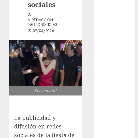
sociales
GCDMX Plan
Tlaloque por
A REDACCIÓN
aguacero del
METRONOTICIAS
viernes
09/03/2026
Clara Brugada
entregó 24 mil
becas para
Uniformes y
Útiles
Escolares a
estudiantes
¡Agárrate! Ya
Screenshot
viene el agua
en CDMX
Plaza
La publicidad y
Tlaxcoaque se
difusión en redes
convierte en
sociales de la fiesta de
el hábitat de