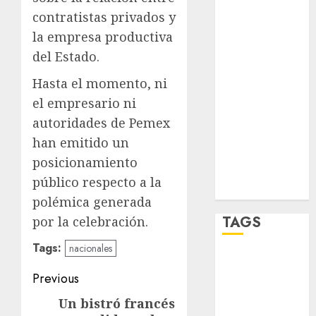
salud
contratistas privados y
sport
la empresa productiva
del Estado.
STC
Hasta el momento, ni
travel
el empresario ni
autoridades de Pemex
UNAM
han emitido un
world
posicionamiento
público respecto a la
Zócalo
polémica generada
TAGS
por la celebración.
Tags:
nacionales
Adrián
Post
Rubalcava
Previous
navigation
Un bistró francés
Previous
Adrián