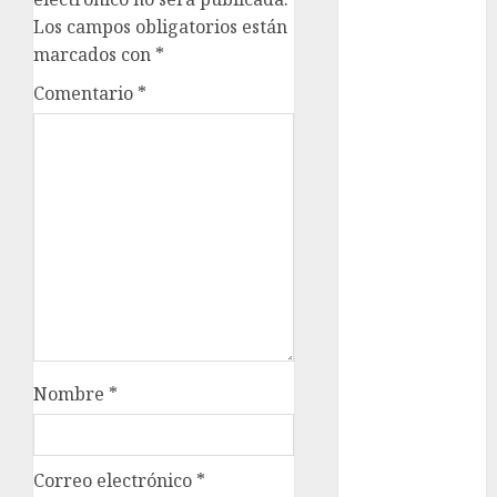
Los campos obligatorios están
Clima
marcados con
*
Conciertos
Comentario
*
conciertos
gratis
Congreso
CDMX
cultura
cultura
CDMX
deportes
Nombre
*
Edomex
espectáculos
Correo electrónico
*