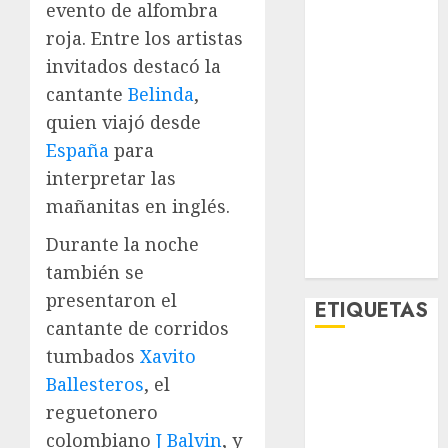
evento de alfombra
Lo Urbano
roja. Entre los artistas
Metro CDMX
invitados destacó la
Metropoli
Movilidad
cantante
Belinda
,
Nacionales
quien viajó desde
Opinión
España
para
Opinión
interpretar las
Tecnología
mañanitas en inglés.
Videos
MetroNoticias
Durante la noche
Viral
también se
presentaron el
ETIQUETAS
cantante de corridos
tumbados
Xavito
Adrián
Ballesteros
, el
Rubalcava
reguetonero
Adrián
colombiano
J Balvin
, y
Rubalcava