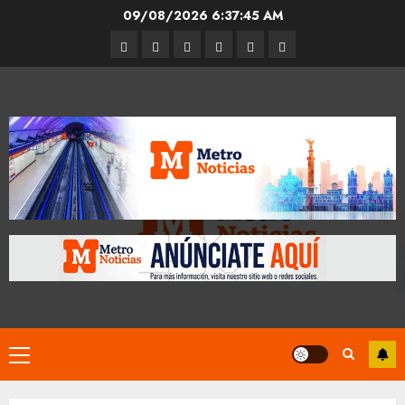
Skip
09/08/2026
6:37:46 AM
to
Entrevistas
Espectáculos
Movilidad
Metro
Cultura
Opinión
content
CDMX
Primary
Menu