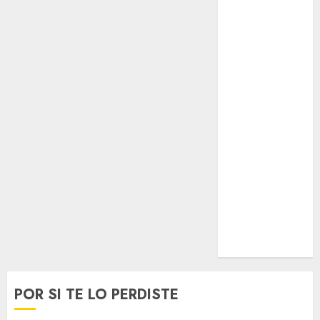
Opinólogo
Espectáculos
Lifestyle
Lo Urbano
Metro CDMX
Metropoli
Movilidad
Nacionales
Opinión
Opinión
Tecnología
Videos
MetroNoticias
Viral
POR SI TE LO PERDISTE