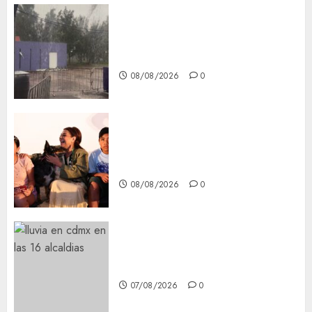
Activó el GCDMX Plan
Tlaloque por aguacero del
viernes
08/08/2026
0
Clara Brugada entregó 24 mil
becas para Uniformes y Útiles
Escolares a estudiantes
08/08/2026
0
¡Agárrate! Ya viene el agua en
CDMX
07/08/2026
0