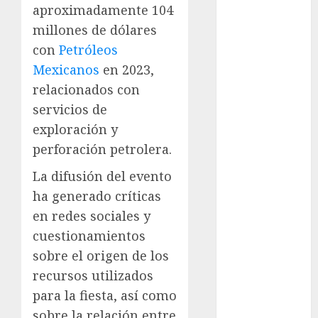
aproximadamente 104
Metrópoli
millones de dólares
movilidad
con
Petróleos
Mexicanos
en 2023,
Movilidad
CDMX
relacionados con
servicios de
mundial
2026
exploración y
perforación petrolera.
México
La difusión del evento
Música
ha generado críticas
en redes sociales y
nacionales
cuestionamientos
opinión
sobre el origen de los
recursos utilizados
Partido
Verde
para la fiesta, así como
sobre la relación entre