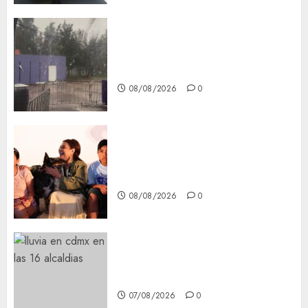
Activó el GCDMX Plan
Tlaloque por aguacero del
viernes
08/08/2026
0
Clara Brugada entregó 24 mil
becas para Uniformes y Útiles
Escolares a estudiantes
08/08/2026
0
¡Agárrate! Ya viene el agua en
CDMX
07/08/2026
0