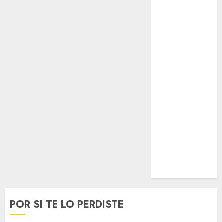
Opinólogo
Espectáculos
Lifestyle
Lo Urbano
Metro CDMX
Metropoli
Movilidad
Nacionales
Opinión
Opinión
Tecnología
Videos
MetroNoticias
Viral
POR SI TE LO PERDISTE