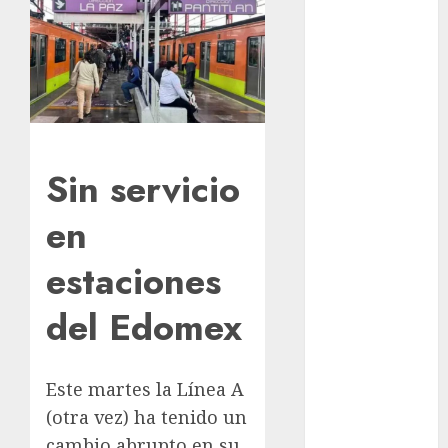
celebra 60
años de su
Feria Nacional
del Cobre
Mötley Crüe
convierte a
San Luis
Sin servicio
Potosí en la
capital
en
roquera
estaciones
Arranca
prueba piloto
del Edomex
de dos rutas
locales en
Tlalpan
Este martes la Línea A
Activó el
(otra vez) ha tenido un
GCDMX Plan
Tlaloque por
cambio abrupto en su