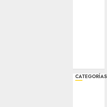
salud
sport
STC
travel
UNAM
world
Zócalo
CATEGORÍA
Al Momento
Cultura
Deportes
El Rincón del