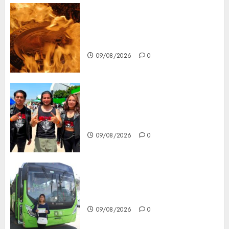
Santa Clara del Cobre celebra
60 años de su Feria Nacional
del Cobre
09/08/2026
0
Mötley Crüe convierte a San
Luis Potosí en la capital
roquera
09/08/2026
0
Arranca prueba piloto de dos
rutas locales en Tlalpan
09/08/2026
0