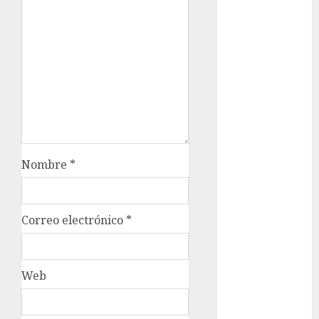
examen de
admisión
UNAM
Futbol
Gobierno
de mexico
health
Nombre
*
Lluvias
Línea 2
Correo electrónico
*
Met
metro
Web
metro
CDMX