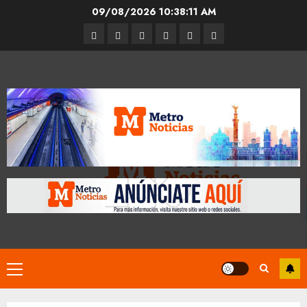
Skip
09/08/2026
10:38:12 AM
to
Entrevistas
Espectáculos
Movilidad
Metro
Cultura
Opinión
content
CDMX
Primary
Menu