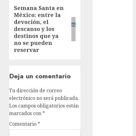
Semana Santa en
Clima
Next
México: entre la
post:
Conciertos
devoción, el
descanso y los
conciertos
destinos que ya
gratis
no se pueden
reservar
Congreso
CDMX
cultura
Deja un comentario
cultura
CDMX
Tu dirección de correo
electrónico no será publicada.
deportes
Los campos obligatorios están
marcados con
*
Edomex
Comentario
*
espectáculos