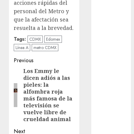
acciones rápidas del
Suárez
personal del Metro y
Al momento
que la afectación sea
resuelta a la brevedad.
almomento
Tags:
CDMX
Edomex
Arte
Línea A
metro CDMX
Business
Post
Previous
CDMX
navigation
Los Emmy le
Previous
dicen adiós a las
post:
cine
pieles: la
alfombra roja
cinema
más famosa de la
televisión se
Clara
Brugada
vuelve libre de
crueldad animal
Claudia
Sheinbaum
Next