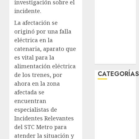
investigación sobre el
febrero 2026
incidente.
enero 2026
diciembre
La afectación se
2025
originó por una falla
noviembre
eléctrica en la
2025
catenaria, aparato que
marzo 2020
es vital para la
enero 2020
alimentación eléctrica
CATEGORÍA
de los trenes, por
ahora en la zona
Al Momento
afectada se
Cultura
encuentran
Deportes
especialistas de
El Rincón del
Incidentes Relevantes
Opinólogo
del STC Metro para
Espectáculos
atender la situación y
Lifestyle