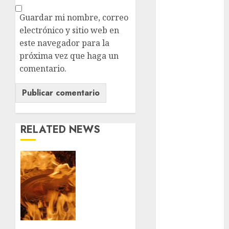
Metrópoli
Guardar mi nombre, correo
movilidad
electrónico y sitio web en
este navegador para la
Movilidad
próxima vez que haga un
CDMX
comentario.
mundial
2026
México
RELATED NEWS
Música
nacionales
Santa
Clara
opinión
del
Cobre
Partido
celebra
Verde
60 años
de su