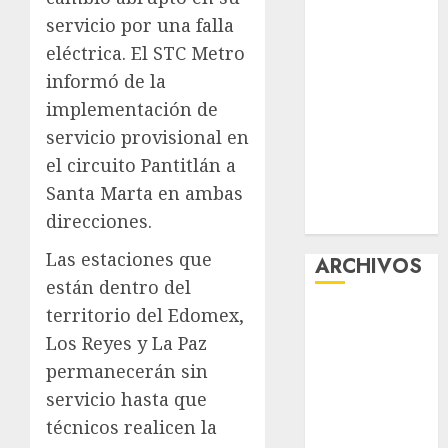
aguacero del
servicio por una falla
viernes
eléctrica. El STC Metro
Clara Brugada
informó de la
entregó 24 mil
implementación de
becas para
servicio provisional en
Uniformes y
el circuito Pantitlán a
Útiles
Santa Marta en ambas
Escolares a
direcciones.
estudiantes
Las estaciones que
ARCHIVOS
están dentro del
territorio del Edomex,
agosto 2026
julio 2026
Los Reyes y La Paz
junio 2026
permanecerán sin
mayo 2026
servicio hasta que
abril 2026
técnicos realicen la
marzo 2026