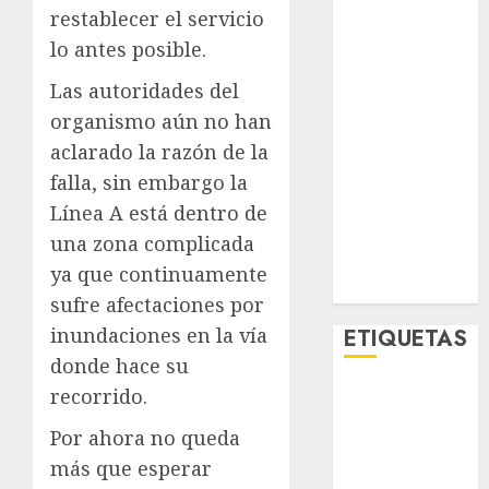
Lo Urbano
restablecer el servicio
Metro CDMX
lo antes posible.
Metropoli
Las autoridades del
Movilidad
organismo aún no han
Nacionales
aclarado la razón de la
Opinión
Opinión
falla, sin embargo la
Tecnología
Línea A está dentro de
Videos
una zona complicada
MetroNoticias
ya que continuamente
Viral
sufre afectaciones por
inundaciones en la vía
ETIQUETAS
donde hace su
recorrido.
Adrián
Rubalcava
Por ahora no queda
Adrián
más que esperar
Rubalcava