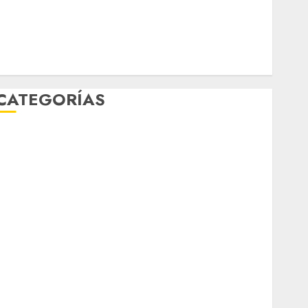
mundial 2026
México
Música
nacionales
opinión
Partido Verde
salud
sport
STC
travel
UNAM
world
Zócalo
CATEGORÍAS
Al Momento
Cultura
Deportes
El Rincón del Opinólogo
Espectáculos
ifestyle
Lo Urbano
Metro CDMX
Metropoli
Movilidad
Nacionales