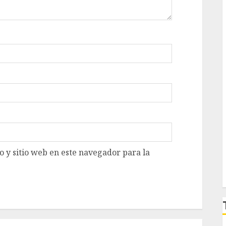
 y sitio web en este navegador para la