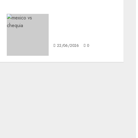
¿Qué sigue para México
después del éxito frente a
Corea?
22/06/2026
0