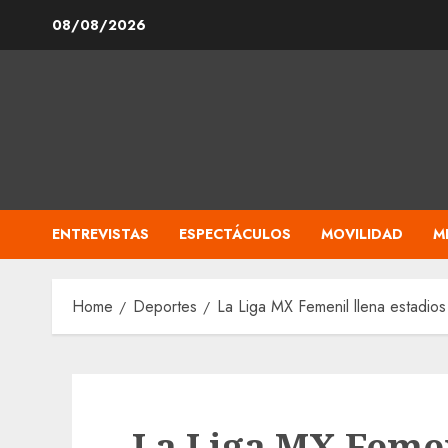
Skip
08/08/2026
to
content
ENTREVISTAS
ESPECTÁCULOS
MOVILIDAD
M
Home
Deportes
La Liga MX Femenil llena estadio
La Liga MX Femen