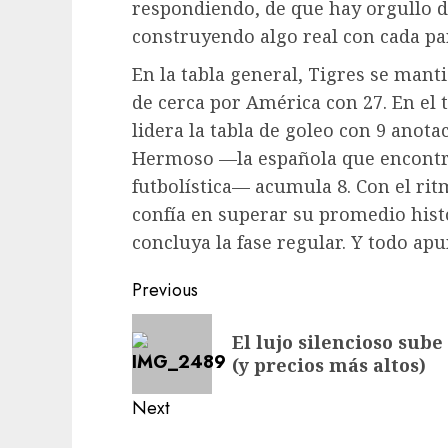
respondiendo, de que hay orgullo d
construyendo algo real con cada pa
En la tabla general, Tigres se mant
de cerca por América con 27. En el 
lidera la tabla de goleo con 9 anot
Hermoso —la española que encontr
futbolística— acumula 8. Con el rit
confía en superar su promedio histó
concluya la fase regular. Y todo apu
Post
Previous
navigation
Previous
El lujo silencioso sub
post:
(y precios más altos)
Next
Next