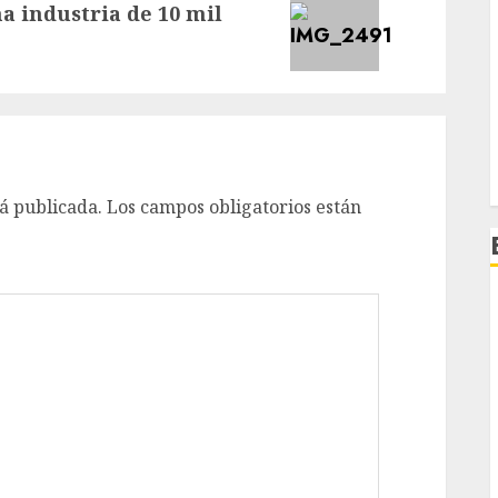
a industria de 10 mil
á publicada.
Los campos obligatorios están