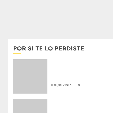
POR SI TE LO PERDISTE
Lac du Der casino : guide
complet du bonus de
bienvenue et des promotions
08/08/2026
0
Girls Only Fan Sign-Up Guide
Secure, Simple Registration