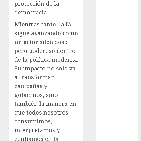
protección de la
Metrópoli
democracia.
movilidad
Mientras tanto, la IA
Movilidad
sigue avanzando como
CDMX
un actor silencioso
pero poderoso dentro
mundial
2026
de la política moderna.
Su impacto no solo va
México
a transformar
Música
campañas y
gobiernos, sino
nacionales
también la manera en
opinión
que todos nosotros
consumimos,
Partido
Verde
interpretamos y
confiamos en la