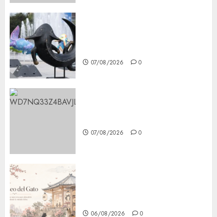
Plaza Tlaxcoaque se convierte
en el hábitat de la exposición
“Ajolotes en el Corazón”
07/08/2026
0
Aumentan multas de tránsito
en CDMX por ajuste de la UMA
07/08/2026
0
¿Amante de los michis?
Lánzate al Museo del Gato en
CDMX
06/08/2026
0