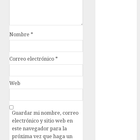
Clima
Conciertos
Nombre
*
conciertos
gratis
Congreso
Correo electrónico
*
CDMX
cultura
Web
cultura
CDMX
deportes
Guardar mi nombre, correo
Edomex
electrónico y sitio web en
este navegador para la
espectáculos
próxima vez que haga un