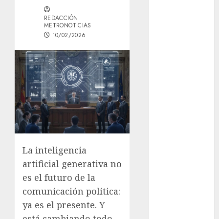
GCDMX Plan
REDACCIÓN
Tlaloque por
METRONOTICIAS
aguacero del
10/02/2026
viernes
Clara Brugada
entregó 24 mil
becas para
Uniformes y
Útiles
Escolares a
estudiantes
¡Agárrate! Ya
La inteligencia
viene el agua
artificial generativa no
en CDMX
es el futuro de la
Plaza
comunicación política:
Tlaxcoaque se
ya es el presente. Y
convierte en
el hábitat de
está cambiando todo.