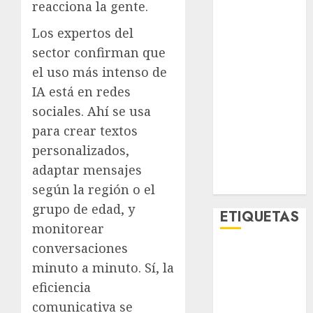
reacciona la gente.
Lo Urbano
Metro CDMX
Los expertos del
Metropoli
sector confirman que
Movilidad
el uso más intenso de
Nacionales
IA está en redes
Opinión
sociales. Ahí se usa
Opinión
para crear textos
Tecnología
personalizados,
Videos
MetroNoticias
adaptar mensajes
Viral
según la región o el
grupo de edad, y
ETIQUETAS
monitorear
conversaciones
Adrián
minuto a minuto. Sí, la
Rubalcava
eficiencia
Adrián
comunicativa se
Rubalcava