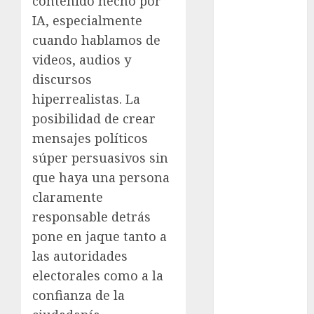
contenido hecho por
Clima
IA, especialmente
cuando hablamos de
Conciertos
videos, audios y
conciertos
discursos
gratis
hiperrealistas. La
posibilidad de crear
Congreso
CDMX
mensajes políticos
súper persuasivos sin
cultura
que haya una persona
cultura
claramente
CDMX
responsable detrás
deportes
pone en jaque tanto a
las autoridades
Edomex
electorales como a la
espectáculos
confianza de la