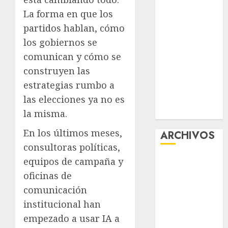
la exposición
La forma en que los
“Ajolotes en el
partidos hablan, cómo
Corazón”
los gobiernos se
Aumentan
comunican y cómo se
multas de
construyen las
tránsito en
estrategias rumbo a
CDMX por
las elecciones ya no es
ajuste de la
UMA
la misma.
En los últimos meses,
ARCHIVOS
consultoras políticas,
equipos de campaña y
agosto 2026
julio 2026
oficinas de
junio 2026
comunicación
mayo 2026
institucional han
abril 2026
empezado a usar IA a
marzo 2026