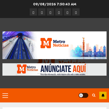
Skip
09/08/2026
7:50:43 AM
to
Entrevistas
Espectáculos
Movilidad
Metro
Cultura
Opinión
content
CDMX
Primary
Menu