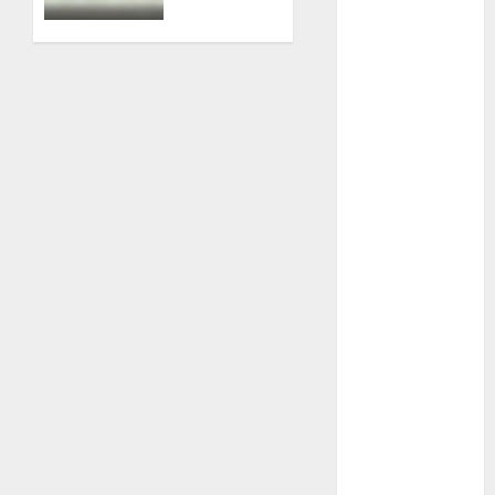
antidrogas
Metrópoli
03/08/2026
movilidad
0
Movilidad
CDMX
mundial
2026
México
Música
nacionales
opinión
Partido
Verde