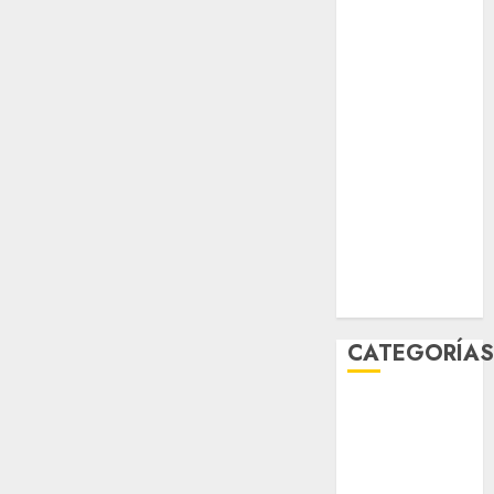
salud
sport
STC
travel
UNAM
world
Zócalo
CATEGORÍA
Al Momento
Cultura
Deportes
El Rincón del