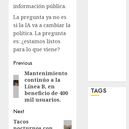
salud
información pública.
sport
La pregunta ya no es
si la IA va a cambiar la
STC
política. La pregunta
travel
es: ¿estamos listos
para lo que viene?​​​​​​​​​​​​​​​​
UNAM
Post
Previous
world
navigation
Mantenimiento
Previous
Zócalo
continúo a la
post:
Línea B, en
TAGS
beneficio de 400
mil usuarios.
Adrián
Next
Rubalcava
Tacos
Next
Adrián
nocturnos con