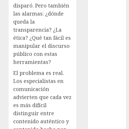
Suárez
disparó. Pero también
las alarmas: ¿dónde
Al momento
queda la
almomento
transparencia? ¿La
ética? ¿Qué tan fácil es
Arte
manipular el discurso
Business
público con estas
herramientas?
CDMX
El problema es real.
cine
Los especialistas en
comunicación
cinema
advierten que cada vez
Clara
es más difícil
Brugada
distinguir entre
Claudia
contenido auténtico y
Sheinbaum