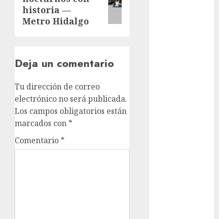
Rubalcava
post:
Suárez
historia —
Metro Hidalgo
Al momento
almomento
Deja un comentario
Arte
Tu dirección de correo
Business
electrónico no será publicada.
Los campos obligatorios están
CDMX
marcados con
*
cine
Comentario
*
cinema
Clara
Brugada
Claudia
Sheinbaum