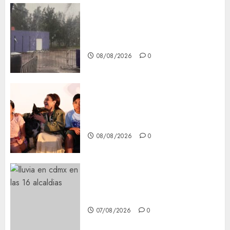
Activó el GCDMX Plan
Tlaloque por aguacero del
viernes
08/08/2026
0
Clara Brugada entregó 24 mil
becas para Uniformes y Útiles
Escolares a estudiantes
08/08/2026
0
¡Agárrate! Ya viene el agua en
CDMX
07/08/2026
0