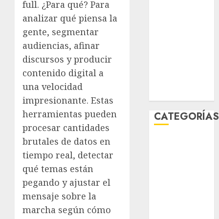
full. ¿Para qué? Para
febrero 2026
analizar qué piensa la
enero 2026
gente, segmentar
diciembre
audiencias, afinar
2025
noviembre
discursos y producir
2025
contenido digital a
marzo 2020
una velocidad
enero 2020
impresionante. Estas
herramientas pueden
CATEGORÍA
procesar cantidades
brutales de datos en
Al Momento
Cultura
tiempo real, detectar
Deportes
qué temas están
El Rincón del
pegando y ajustar el
Opinólogo
mensaje sobre la
Espectáculos
marcha según cómo
Lifestyle