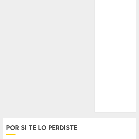
Opinólogo
Espectáculos
Lifestyle
Lo Urbano
Metro CDMX
Metropoli
Movilidad
Nacionales
Opinión
Opinión
Tecnología
Videos
MetroNoticias
Viral
POR SI TE LO PERDISTE