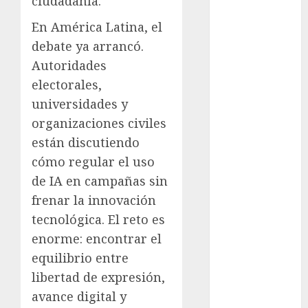
ciudadanía.
examen de
admisión
En América Latina, el
UNAM
debate ya arrancó.
Futbol
Autoridades
electorales,
Gobierno
de mexico
universidades y
organizaciones civiles
health
están discutiendo
Lluvias
cómo regular el uso
de IA en campañas sin
Línea 2
frenar la innovación
tecnológica. El reto es
Met
enorme: encontrar el
metro
equilibrio entre
libertad de expresión,
metro
CDMX
avance digital y