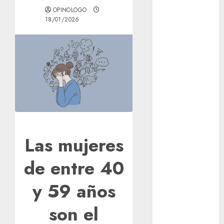
GCDMX Plan
OPINOLOGO
18/01/2026
Tlaloque por
aguacero del
viernes
Clara Brugada
entregó 24 mil
becas para
Uniformes y
Útiles
Escolares a
estudiantes
Las mujeres
¡Agárrate! Ya
viene el agua
de entre 40
en CDMX
y 59 años
Plaza
Tlaxcoaque se
son el
convierte en
el hábitat de