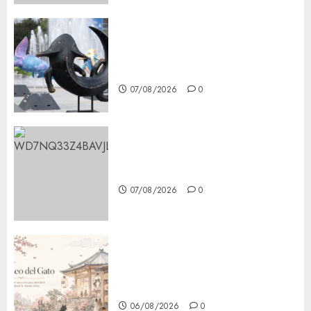
Plaza Tlaxcoaque se convierte
en el hábitat de la exposición
“Ajolotes en el Corazón”
07/08/2026
0
Aumentan multas de tránsito
en CDMX por ajuste de la UMA
07/08/2026
0
¿Amante de los michis?
Lánzate al Museo del Gato en
CDMX
06/08/2026
0