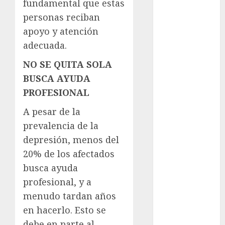
fundamental que estas
Clima
personas reciban
apoyo y atención
Conciertos
adecuada.
conciertos
NO SE QUITA SOLA
gratis
BUSCA AYUDA
Congreso
PROFESIONAL
CDMX
A pesar de la
cultura
prevalencia de la
cultura
depresión, menos del
CDMX
20% de los afectados
deportes
busca ayuda
profesional, y a
Edomex
menudo tardan años
en hacerlo. Esto se
espectáculos
debe en parte al