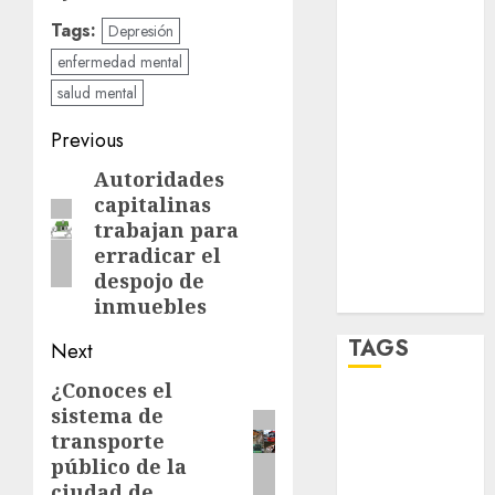
salud
Tags:
Depresión
sport
enfermedad mental
salud mental
STC
Post
Previous
travel
navigation
Autoridades
Previous
UNAM
capitalinas
post:
trabajan para
world
erradicar el
despojo de
Zócalo
inmuebles
TAGS
Next
¿Conoces el
Next
Adrián
sistema de
post:
Rubalcava
transporte
público de la
Adrián
ciudad de