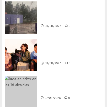
Activó el GCDMX Plan
Tlaloque por aguacero del
viernes
08/08/2026
0
Clara Brugada entregó 24 mil
becas para Uniformes y Útiles
Escolares a estudiantes
08/08/2026
0
¡Agárrate! Ya viene el agua en
CDMX
07/08/2026
0