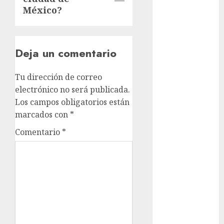
Rubalcava
Suárez
México?
Al momento
Deja un comentario
almomento
Arte
Tu dirección de correo
electrónico no será publicada.
Business
Los campos obligatorios están
marcados con
*
CDMX
Comentario
*
cine
cinema
Clara
Brugada
Claudia
Sheinbaum