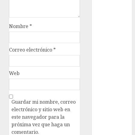
Clima
Conciertos
Nombre
*
conciertos
gratis
Correo electrónico
*
Congreso
CDMX
cultura
Web
cultura
CDMX
deportes
Guardar mi nombre, correo
electrónico y sitio web en
Edomex
este navegador para la
próxima vez que haga un
espectáculos
comentario.