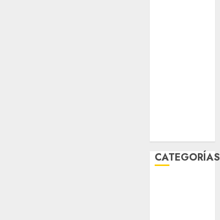
salud
sport
STC
travel
UNAM
world
Zócalo
CATEGORÍA
Al Momento
Cultura
Deportes
El Rincón del