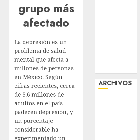
grupo más
la exposición
“Ajolotes en el
afectado
Corazón”
Aumentan
multas de
La depresión es un
tránsito en
problema de salud
CDMX por
mental que afecta a
ajuste de la
millones de personas
UMA
en México. Según
ARCHIVOS
cifras recientes, cerca
de 3.6 millones de
agosto 2026
adultos en el país
julio 2026
padecen depresión, y
junio 2026
un porcentaje
mayo 2026
considerable ha
abril 2026
marzo 2026
experimentado un