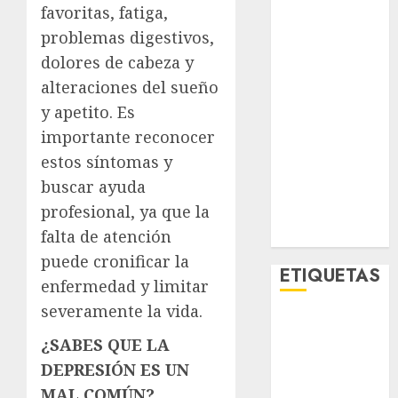
favoritas, fatiga,
Lo Urbano
Metro CDMX
problemas digestivos,
Metropoli
dolores de cabeza y
Movilidad
alteraciones del sueño
Nacionales
y apetito. Es
Opinión
importante reconocer
Opinión
estos síntomas y
Tecnología
buscar ayuda
Videos
profesional, ya que la
MetroNoticias
Viral
falta de atención
puede cronificar la
ETIQUETAS
enfermedad y limitar
severamente la vida.
Adrián
Rubalcava
¿SABES QUE LA
DEPRESIÓN ES UN
Adrián
MAL COMÚN?
Rubalcava