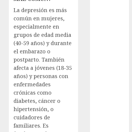
Suárez
La depresión es más
Al momento
común en mujeres,
especialmente en
almomento
grupos de edad media
Arte
(40-59 años) y durante
el embarazo o
Business
postparto. También
CDMX
afecta a jóvenes (18-35
años) y personas con
cine
enfermedades
cinema
crónicas como
diabetes, cáncer o
Clara
hipertensión, o
Brugada
cuidadores de
Claudia
familiares. Es
Sheinbaum