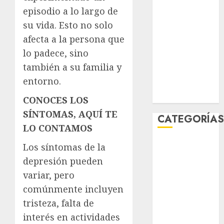
febrero 2026
episodio a lo largo de
enero 2026
su vida. Esto no solo
diciembre
afecta a la persona que
2025
lo padece, sino
noviembre
también a su familia y
2025
entorno.
marzo 2020
enero 2020
CONOCES LOS
SÍNTOMAS, AQUÍ TE
CATEGORÍA
LO CONTAMOS
Al Momento
Los síntomas de la
Cultura
depresión pueden
Deportes
variar, pero
El Rincón del
comúnmente incluyen
Opinólogo
tristeza, falta de
Espectáculos
interés en actividades
Lifestyle