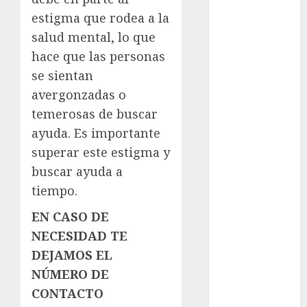
examen de
estigma que rodea a la
admisión
UNAM
salud mental, lo que
hace que las personas
Futbol
se sientan
Gobierno
avergonzadas o
de mexico
temerosas de buscar
health
ayuda. Es importante
superar este estigma y
Lluvias
buscar ayuda a
Línea 2
tiempo.
EN CASO DE
Met
NECESIDAD TE
metro
DEJAMOS EL
NÚMERO DE
metro
CDMX
CONTACTO