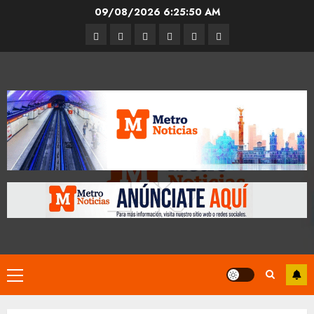
Skip
09/08/2026
6:25:51 AM
to
Entrevistas
Espectáculos
Movilidad
Metro
Cultura
Opinión
content
CDMX
Primary
Menu