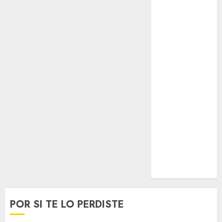
Opinólogo
Espectáculos
Lifestyle
Lo Urbano
Metro CDMX
Metropoli
Movilidad
Nacionales
Opinión
Opinión
Tecnología
Videos
MetroNoticias
Viral
POR SI TE LO PERDISTE