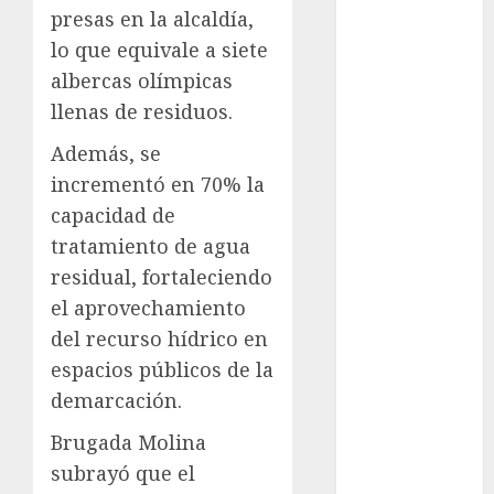
presas en la alcaldía,
cultura
lo que equivale a siete
CDMX
albercas olímpicas
Cultura en
llenas de residuos.
el Metro
Además, se
deportes
incrementó en 70% la
capacidad de
Edomex
tratamiento de agua
espectáculos
residual, fortaleciendo
el aprovechamiento
health
del recurso hídrico en
Lluvias
espacios públicos de la
demarcación.
Línea 2
Brugada Molina
Met
subrayó que el