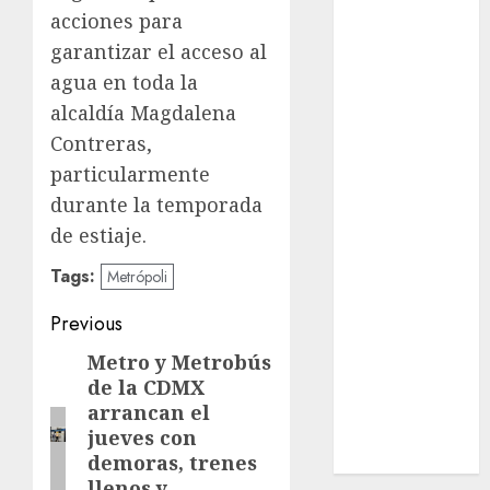
nacionales
acciones para
garantizar el acceso al
opinión
agua en toda la
Partido
alcaldía Magdalena
Verde
Contreras,
salud
particularmente
durante la temporada
sport
de estiaje.
STC
Tags:
Metrópoli
travel
Post
Previous
UNAM
navigation
Metro y Metrobús
Previous
de la CDMX
post:
world
arrancan el
jueves con
Zócalo
demoras, trenes
llenos y