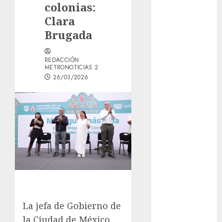
colonias:
los michis?
Clara
Lánzate al
Brugada
Museo del
Gato en CDMX
Metro CDMX
REDACCIÓN
METRONOTICIAS 2
comparte
26/03/2026
experiencias
del programa
Salvemos
Vidas con el
Metro de
Chile
CDMX
reforzará
protección del
patrimonio
La jefa de Gobierno de
familiar;
la Ciudad de México,
anuncian