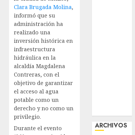
nuevas
Clara Brugada Molina
,
acciones
informó que su
contra el
administración ha
despojo
realizado una
Diagnóstico
inversión histórica en
oportuno y
infraestructura
prevención,
hidráulica en la
ejes para
alcaldía Magdalena
mejorar la
Contreras, con el
salud de los
mexicanos
objetivo de garantizar
Clara Brugada
el acceso al agua
anuncia las
potable como un
líneas 4, 5 y 6
derecho y no como un
del Cablebús
privilegio.
ARCHIVOS
Durante el evento