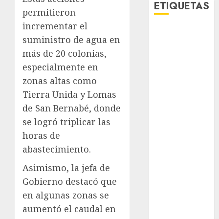
ETIQUETAS
permitieron
incrementar el
Adrián
suministro de agua en
Rubalcava
más de 20 colonias,
Adrián
especialmente en
Rubalcava
Suárez
zonas altas como
Tierra Unida y Lomas
Al momento
de San Bernabé, donde
almomento
se logró triplicar las
horas de
Arte
abastecimiento.
Bellas Artes
Asimismo, la jefa de
Gobierno destacó que
Business
en algunas zonas se
CDMX
aumentó el caudal en