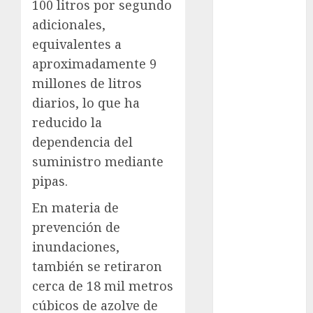
100 litros por segundo
cinema
adicionales,
Ciudad de
equivalentes a
México
aproximadamente 9
Clara
millones de litros
Brugada
diarios, lo que ha
reducido la
Claudia
Sheinbaum
dependencia del
suministro mediante
Clima
pipas.
Conciertos
En materia de
conciertos
prevención de
gratis
inundaciones,
Congreso
también se retiraron
CDMX
cerca de 18 mil metros
cúbicos de azolve de
cultura