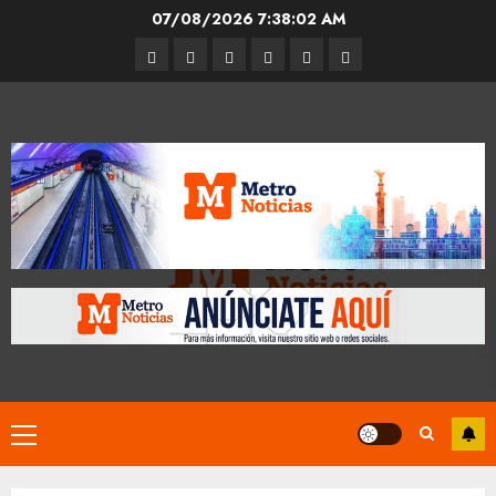
Skip
07/08/2026
7:38:03 AM
to
Entrevistas
Espectáculos
Movilidad
Metro
Cultura
Opinión
content
CDMX
Primary
Menu