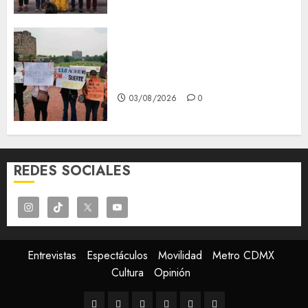
Aspirantes de la UNAM se
oponen al examen de control,
se manifiestan en Rectoría
03/08/2026
0
REDES SOCIALES
Entrevistas
Espectáculos
Movilidad
Metro CDMX
Cultura
Opinión
Entrevistas
Espectáculos
Movilidad
Metro
Cultura
Opinión