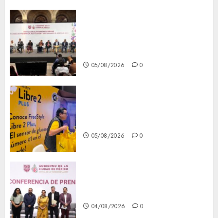
CDMX reforzará protección
del patrimonio familiar;
anuncian nuevas acciones
contra el despojo
05/08/2026
0
Diagnóstico oportuno y
prevención, ejes para mejorar
la salud de los mexicanos
05/08/2026
0
Clara Brugada anuncia las
líneas 4, 5 y 6 del Cablebús
04/08/2026
0