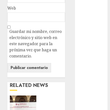
Web
cultura
CDMX
Cultura en
el Metro
Guardar mi nombre, correo
electrónico y sitio web en
deportes
este navegador para la
Edomex
próxima vez que haga un
comentario.
espectáculos
health
Lluvias
RELATED NEWS
Línea 2
CDMX
Met
reforzará
protección