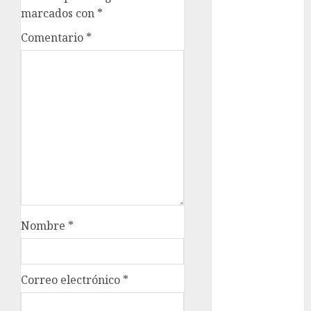
marcados con
*
cinema
Comentario
*
Ciudad de
México
Clara
Brugada
Claudia
Sheinbaum
Clima
Conciertos
Nombre
*
conciertos
gratis
Congreso
CDMX
Correo electrónico
*
cultura