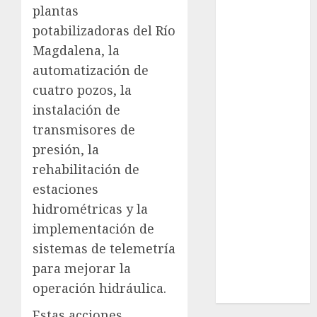
plantas
Cultura
Deportes
potabilizadoras del Río
El Rincón del
Magdalena, la
Opinólogo
automatización de
Espectáculos
cuatro pozos, la
Lifestyle
instalación de
Lo Urbano
transmisores de
Metro CDMX
presión, la
Metropoli
rehabilitación de
Movilidad
Nacionales
estaciones
Opinión
hidrométricas y la
Opinión
implementación de
Tecnología
sistemas de telemetría
Videos
para mejorar la
MetroNoticias
operación hidráulica.
Viral
Estas acciones