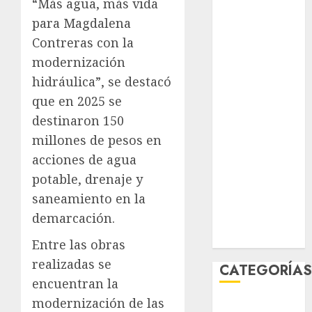
“Más agua, más vida
agosto 2026
para Magdalena
julio 2026
Contreras con la
junio 2026
modernización
mayo 2026
hidráulica”, se destacó
abril 2026
marzo 2026
que en 2025 se
febrero 2026
destinaron 150
enero 2026
millones de pesos en
diciembre
acciones de agua
2025
potable, drenaje y
noviembre
saneamiento en la
2025
demarcación.
marzo 2020
enero 2020
Entre las obras
realizadas se
CATEGORÍA
encuentran la
modernización de las
Al Momento