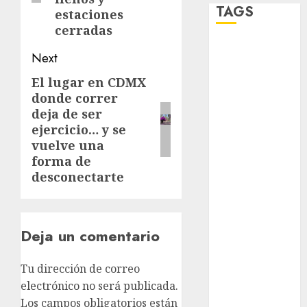
TAGS
estaciones
cerradas
Adrián
Next
Rubalcava
El lugar en CDMX
Next
Adrián
donde correr
post:
Rubalcava
deja de ser
Suárez
ejercicio… y se
Al momento
vuelve una
forma de
almomento
desconectarte
Arte
Bellas Artes
Deja un comentario
Business
Tu dirección de correo
electrónico no será publicada.
CDMX
Los campos obligatorios están