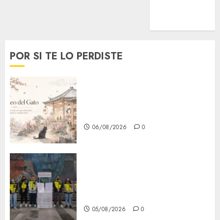
MetroNoticias
Viral
POR SI TE LO PERDISTE
¿Amante de los michis?
Lánzate al Museo del Gato en
CDMX
06/08/2026
0
Metro CDMX comparte
experiencias del programa
Salvemos Vidas con el Metro
de Chile
05/08/2026
0