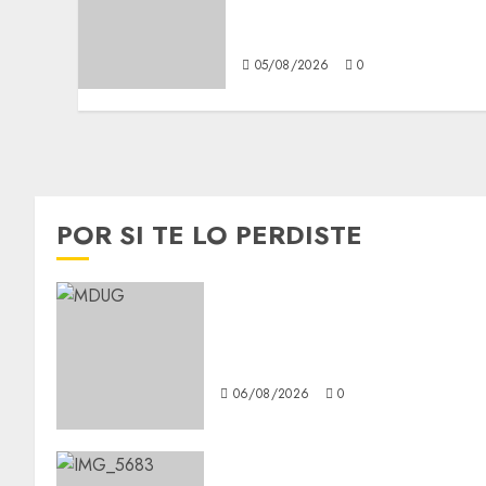
familiar; anuncian nuevas
acciones contra el despojo
05/08/2026
0
POR SI TE LO PERDISTE
¿Amante de los michis?
Lánzate al Museo del Gato en
CDMX
06/08/2026
0
Diagnóstico oportuno y