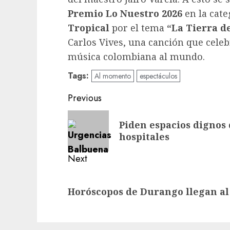
Premio
Lo Nuestro 2026
en la cat
Tropical
por el tema
“La
Tierra de
Carlos Vives, una canción que celeb
música colombiana al mundo.
Tags:
Al momento
espectáculos
Post
Previous
navigation
Previous
Piden espacios dignos 
post:
hospitales
Next
Next
Horóscopos de Durango llegan al
post: