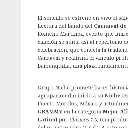
El sencillo se estrenó en vivo el s
Lectura del Bando del
Carnaval de
Romelio Martínez, evento que marcó e
canción se suma así al repertorio
celebración, que conecta la tradició
Carnaval y reafirma el vínculo pro
Barranquilla, una plaza fundamental
Grupo Niche promete hacer historia
agrupación dio inicio a su
Niche Di
Puerto Morelos, México y actualme
GRAMMY
en la categoría
Mejor Á
Latino)
por
Clásicos 1.0
, una produc
del maestro Jairo Varela. A esto se