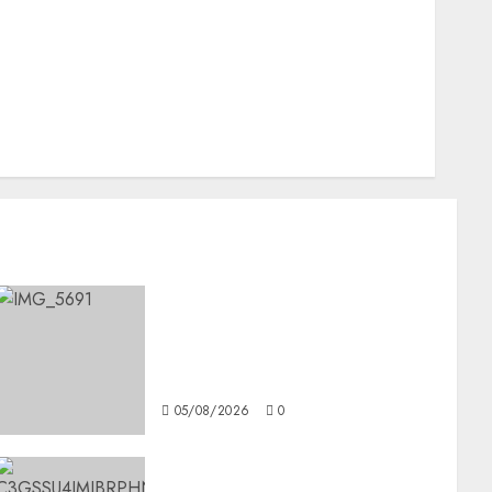
Nacionales
Opinión
Opinión
Tecnología
Videos MetroNoticias
Viral
CDMX reforzará protección
del patrimonio familiar;
anuncian nuevas acciones
contra el despojo
05/08/2026
0