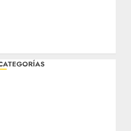
marzo 2026
febrero 2026
enero 2026
diciembre 2025
noviembre 2025
marzo 2020
enero 2020
CATEGORÍAS
Al Momento
Cultura
Deportes
El Rincón del Opinólogo
Espectáculos
ifestyle
Lo Urbano
Metro CDMX