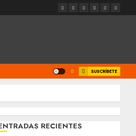
Entrevistas
Espectáculos
Movilidad
Metro
Cultura
Opinión
CDMX
SUSCRÍBETE
ENTRADAS RECIENTES