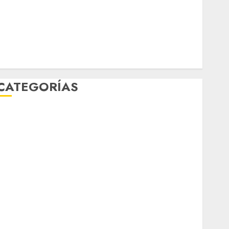
Música
nacionales
opinión
Partido Verde
salud
sport
STC
travel
UNAM
world
Zócalo
CATEGORÍAS
Al Momento
Cultura
Deportes
El Rincón del Opinólogo
Espectáculos
ifestyle
Lo Urbano
Metro CDMX
Metropoli
Movilidad