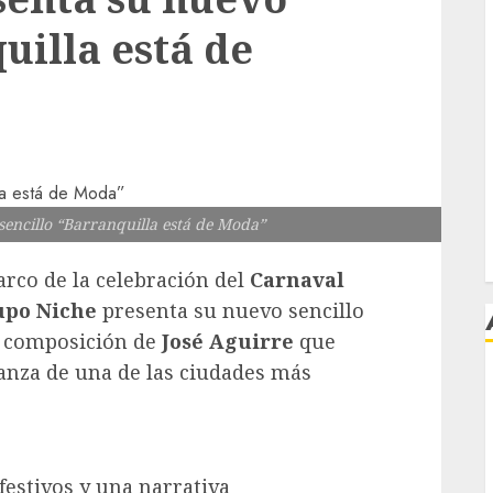
uilla está de
encillo “Barranquilla está de Moda”
rco de la celebración del
Carnaval
upo Niche
presenta su nuevo sencillo
a composición de
José Aguirre
que
pujanza de una de las ciudades más
j
festivos y una narrativa