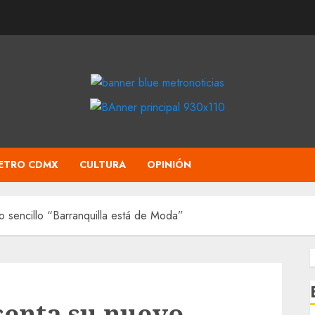
ETRO CDMX
CULTURA
OPINIÓN
 sencillo “Barranquilla está de Moda”
senta su nuevo