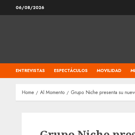
Skip
06/08/2026
to
content
ENTREVISTAS
ESPECTÁCULOS
MOVILIDAD
M
Home
Al Momento
Grupo Niche presenta su nuevo
Grupo Niche pre