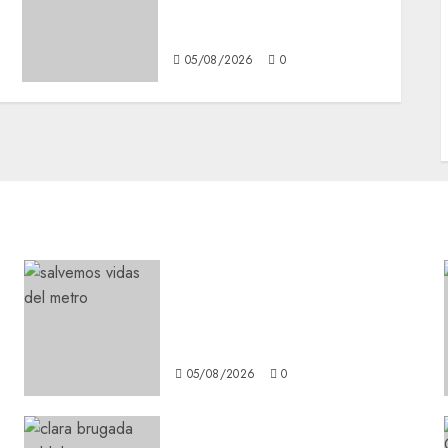
mejorar la salud de los
mexicanos
05/08/2026
0
Metro CDMX comparte
experiencias del programa
Salvemos Vidas con el Metro
de Chile
05/08/2026
0