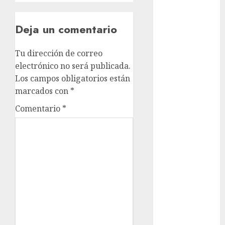
Clara
Brugada
Deja un comentario
Claudia
Sheinbaum
Tu dirección de correo
Clima
electrónico no será publicada.
Los campos obligatorios están
Conciertos
marcados con
*
conciertos
Comentario
*
gratis
Congreso
CDMX
cultura
cultura
CDMX
deportes