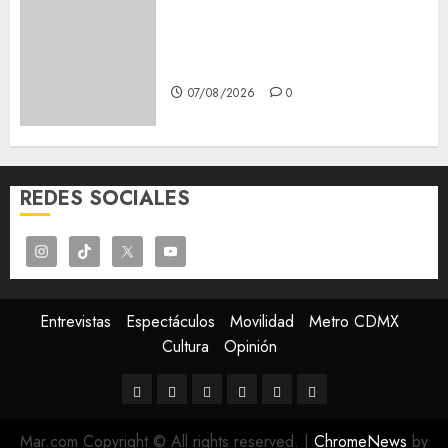
Glücksspiel Österreich –
Schritte und Methoden für
Einsteiger
07/08/2026
0
REDES SOCIALES
Entrevistas
Espectáculos
Movilidad
Metro CDMX
Cultura
Opinión
Entrevistas
Espectáculos
Movilidad
Metro
Cultura
Opinión
CDMX
Mar.com Copyright © All rights reserved.
|
ChromeNews
by