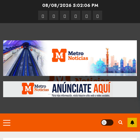
Skip
08/08/2026
5:02:07 PM
to
Entrevistas
Espectáculos
Movilidad
Metro
Cultura
Opinión
content
CDMX
Primary
Menu