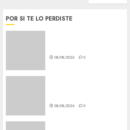
POR SI TE LO PERDISTE
Casino de Mâcon promo en
France : guide complet 2024
08/08/2026
0
Lac du Der casino : guide
complet du bonus de
bienvenue et des promotions
08/08/2026
0