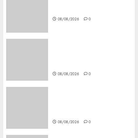
Download 1xBet APK Free:
Steps and Methods
08/08/2026
0
Casino Online Android
Security Guide: Licensing,
Data Protection & Safe Play
for US Players
08/08/2026
0
Girls Only Fan Sign-Up Guide:
Secure, Simple Registration
Steps for a Premium
Experience
08/08/2026
0