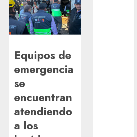
en France :
guide complet
2024
Lac du Der
casino : guide
complet du
Equipos de
bonus de
bienvenue et
emergencia
des
promotions
se
Download
1xBet APK
encuentran
Free: Steps
and Methods
atendiendo
Casino Online
Android
a los
Security
Guide: