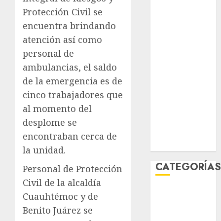
junio 2026
Protección Civil se
mayo 2026
encuentra brindando
abril 2026
atención así como
marzo 2026
personal de
febrero 2026
ambulancias, el saldo
enero 2026
de la emergencia es de
diciembre
cinco trabajadores que
2025
noviembre
al momento del
2025
desplome se
marzo 2020
encontraban cerca de
enero 2020
la unidad.
CATEGORÍA
Personal de Protección
Civil de la alcaldía
Al Momento
Cuauhtémoc y de
Cultura
Benito Juárez se
Deportes