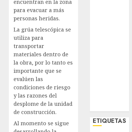
encuentran en la zona
El Rincón del
para evacuar a más
Opinólogo
personas heridas.
Espectáculos
Lifestyle
La grúa telescópica se
Lo Urbano
utiliza para
Metro CDMX
transportar
Metropoli
materiales dentro de
Movilidad
la obra, por lo tanto es
Nacionales
importante que se
Opinión
Opinión
evalúen las
Tecnología
condiciones de riesgo
Videos
y las razones del
MetroNoticias
desplome de la unidad
Viral
de construcción.
ETIQUETAS
Al momento se sigue
desarrollando la