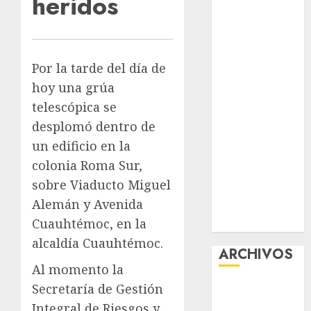
heridos
Licensing,
Data
Protection &
Safe Play for
Por la tarde del día de
US Players
hoy una grúa
Girls Only Fan
telescópica se
Sign-Up
desplomó dentro de
Guide: Secure,
un edificio en la
Simple
colonia Roma Sur,
Registration
sobre Viaducto Miguel
Steps for a
Alemán y Avenida
Premium
Cuauhtémoc, en la
Experience
alcaldía Cuauhtémoc.
ARCHIVOS
Al momento la
Secretaría de Gestión
agosto 2026
julio 2026
Integral de Riesgos y