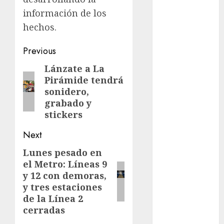
Adrián
información de los
Rubalcava
hechos.
Adrián
Rubalcava
Post
Previous
Suárez
navigation
Lánzate a La
Previous
Al momento
Pirámide tendrá
post:
sonidero,
almomento
grabado y
stickers
Arte
Next
Business
Lunes pesado en
Next
CDMX
el Metro: Líneas 9
post:
y 12 con demoras,
cine
y tres estaciones
de la Línea 2
cinema
cerradas