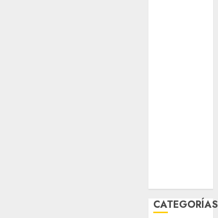
opinión
Partido
Verde
salud
sport
STC
travel
UNAM
world
Zócalo
CATEGORÍA