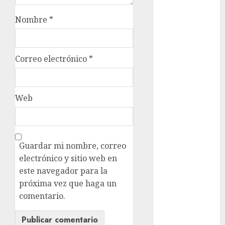
Edomex
Nombre
*
espectáculos
examen de
Correo electrónico
*
admisión
UNAM
Futbol
Web
Gobierno
de mexico
health
Guardar mi nombre, correo
electrónico y sitio web en
Lluvias
este navegador para la
próxima vez que haga un
Línea 2
comentario.
Met