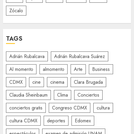
Zócalo
TAGS
Adrián Rubalcava
Adrián Rubalcava Suárez
Al momento
almomento
Arte
Business
CDMX
cine
cinema
Clara Brugada
Claudia Sheinbaum
Clima
Conciertos
conciertos gratis
Congreso CDMX
cultura
cultura CDMX
deportes
Edomex
espectáculos
examen de admisión UNAM