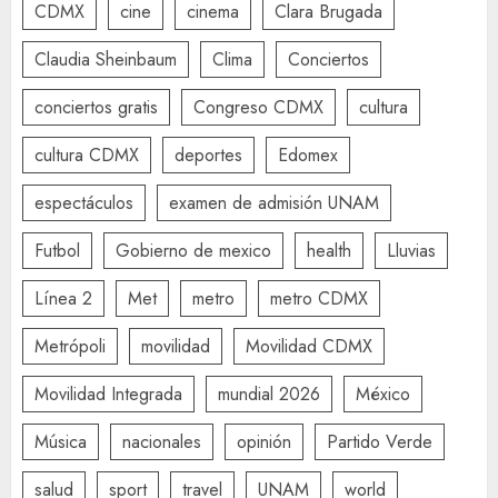
CDMX
cine
cinema
Clara Brugada
Claudia Sheinbaum
Clima
Conciertos
conciertos gratis
Congreso CDMX
cultura
cultura CDMX
deportes
Edomex
espectáculos
examen de admisión UNAM
Futbol
Gobierno de mexico
health
Lluvias
Línea 2
Met
metro
metro CDMX
Metrópoli
movilidad
Movilidad CDMX
Movilidad Integrada
mundial 2026
México
Música
nacionales
opinión
Partido Verde
salud
sport
travel
UNAM
world