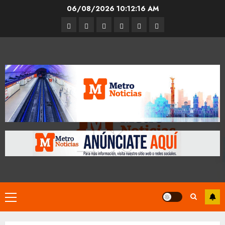
Skip
06/08/2026
10:12:17 AM
to
Entrevistas
Espectáculos
Movilidad
Metro
Cultura
Opinión
content
CDMX
Primary
Menu