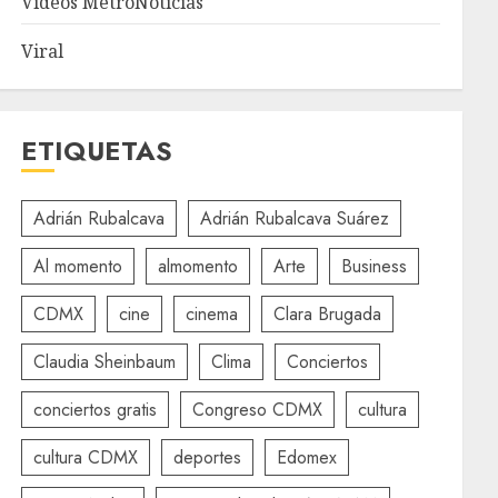
Videos MetroNoticias
Viral
ETIQUETAS
Adrián Rubalcava
Adrián Rubalcava Suárez
Al momento
almomento
Arte
Business
CDMX
cine
cinema
Clara Brugada
Claudia Sheinbaum
Clima
Conciertos
conciertos gratis
Congreso CDMX
cultura
cultura CDMX
deportes
Edomex