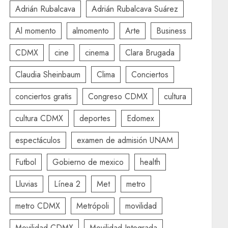
Adrián Rubalcava
Adrián Rubalcava Suárez
Al momento
almomento
Arte
Business
CDMX
cine
cinema
Clara Brugada
Claudia Sheinbaum
Clima
Conciertos
conciertos gratis
Congreso CDMX
cultura
cultura CDMX
deportes
Edomex
espectáculos
examen de admisión UNAM
Futbol
Gobierno de mexico
health
Lluvias
Línea 2
Met
metro
metro CDMX
Metrópoli
movilidad
Movilidad CDMX
Movilidad Integrada