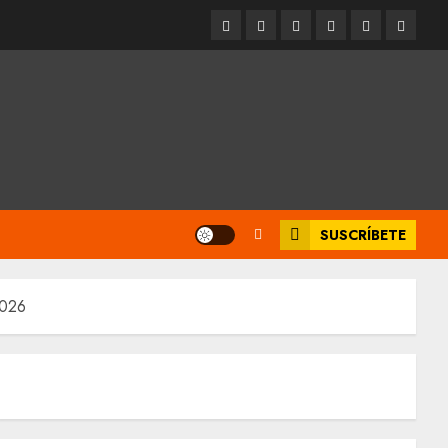
Entrevistas
Espectáculos
Movilidad
Metro
Cultura
Opinió
CDMX
SUSCRÍBETE
2026