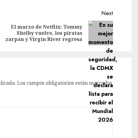
Next
El marzo de Netflix: Tommy
Previous
Next
Shelby vuelve, los piratas
post:
post:
zarpan y Virgin River regresa
licada.
Los campos obligatorios están marcados