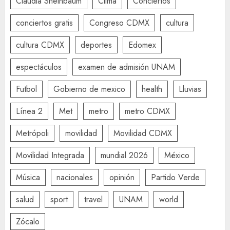
Claudia Sheinbaum
Clima
Conciertos
conciertos gratis
Congreso CDMX
cultura
cultura CDMX
deportes
Edomex
espectáculos
examen de admisión UNAM
Futbol
Gobierno de mexico
health
Lluvias
Línea 2
Met
metro
metro CDMX
Metrópoli
movilidad
Movilidad CDMX
Movilidad Integrada
mundial 2026
México
Música
nacionales
opinión
Partido Verde
salud
sport
travel
UNAM
world
Zócalo