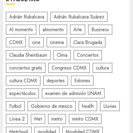
Adrián Rubalcava
Adrián Rubalcava Suárez
Al momento
almomento
Arte
Business
CDMX
cine
cinema
Clara Brugada
Claudia Sheinbaum
Clima
Conciertos
conciertos gratis
Congreso CDMX
cultura
cultura CDMX
deportes
Edomex
espectáculos
examen de admisión UNAM
Futbol
Gobierno de mexico
health
Lluvias
Línea 2
Met
metro
metro CDMX
Metrópoli
movilidad
Movilidad CDMX