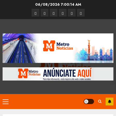
Skip
06/08/2026
7:00:15 AM
to
Entrevistas
Espectáculos
Movilidad
Metro
Cultura
Opinión
content
CDMX
Primary
Menu