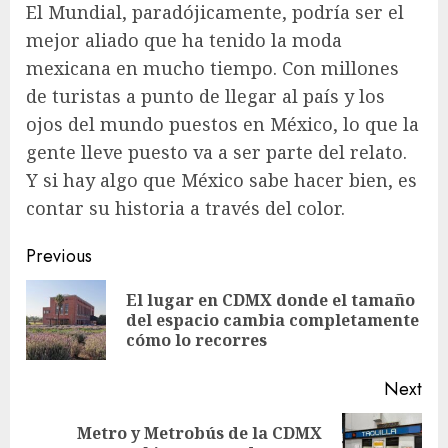
El Mundial, paradójicamente, podría ser el
mejor aliado que ha tenido la moda
mexicana en mucho tiempo. Con millones
de turistas a punto de llegar al país y los
ojos del mundo puestos en México, lo que la
gente lleve puesto va a ser parte del relato.
Y si hay algo que México sabe hacer bien, es
contar su historia a través del color.
Post
Previous
navigation
El lugar en CDMX donde el tamaño
Pre
del espacio cambia completamente
pos
cómo lo recorres
Next
Metro y Metrobús de la CDMX
Next