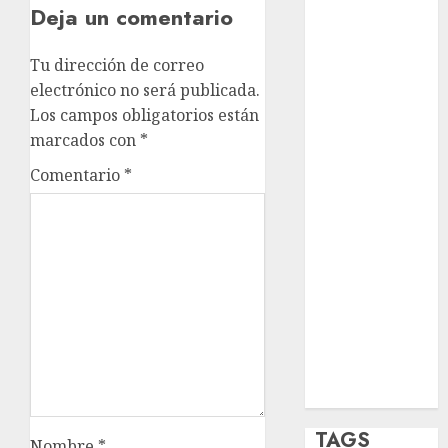
Deja un comentario
opinión
Tu dirección de correo
Partido
Verde
electrónico no será publicada.
Los campos obligatorios están
salud
marcados con
*
sport
Comentario
*
STC
travel
UNAM
world
Zócalo
TAGS
Nombre
*