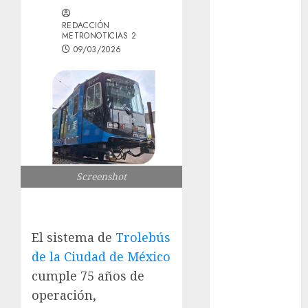
Mâcon promo
REDACCIÓN
en France :
METRONOTICIAS 2
guide complet
09/03/2026
2024
Lac du Der
casino : guide
complet du
bonus de
bienvenue et
des
Screenshot
promotions
Download
1xBet APK
Free: Steps
El sistema de
Trolebús
and Methods
de la Ciudad de México
Casino Online
cumple 75 años de
Android
operación,
Security