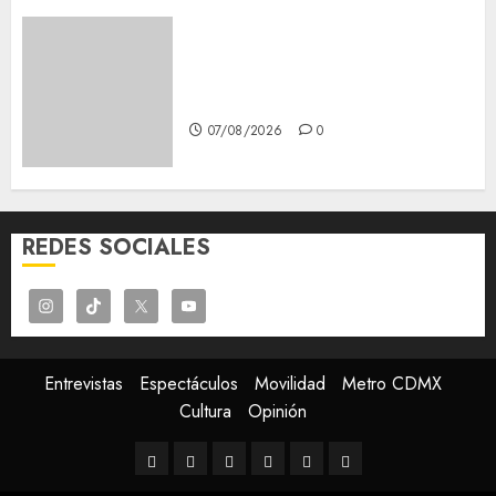
Glücksspiel Österreich –
Schritte und Methoden für
Einsteiger
07/08/2026
0
REDES SOCIALES
Entrevistas
Espectáculos
Movilidad
Metro CDMX
Cultura
Opinión
Entrevistas
Espectáculos
Movilidad
Metro
Cultura
Opinión
CDMX