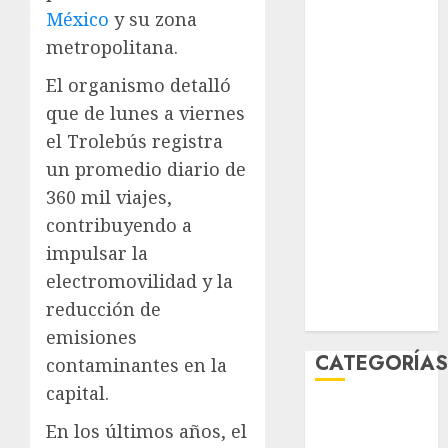
julio 2026
México
y su zona
junio 2026
metropolitana.
mayo 2026
El organismo detalló
abril 2026
que de lunes a viernes
marzo 2026
el Trolebús registra
febrero 2026
enero 2026
un promedio diario de
diciembre
360 mil viajes,
2025
contribuyendo a
noviembre
impulsar la
2025
electromovilidad y la
marzo 2020
reducción de
enero 2020
emisiones
CATEGORÍA
contaminantes en la
capital.
Al Momento
En los últimos años, el
Cultura