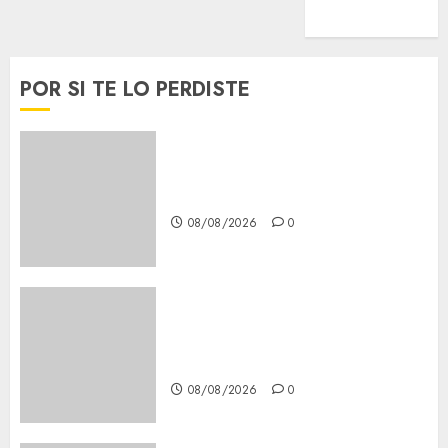
Viral
POR SI TE LO PERDISTE
Casino de Mâcon promo en
France : guide complet 2024
08/08/2026
0
Lac du Der casino : guide
complet du bonus de
bienvenue et des promotions
08/08/2026
0