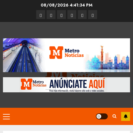
Skip
08/08/2026
4:41:35 PM
to
Entrevistas
Espectáculos
Movilidad
Metro
Cultura
Opinión
content
CDMX
Primary
Menu