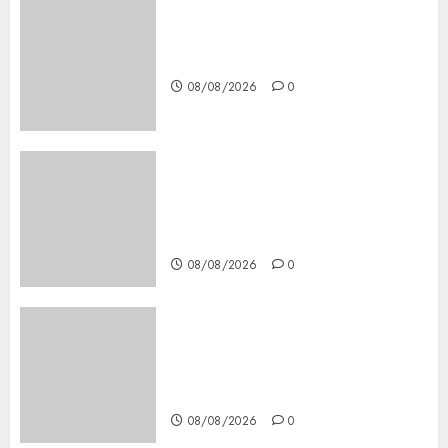
Download 1xBet APK Free:
Steps and Methods
08/08/2026
0
Casino Online Android
Security Guide: Licensing,
Data Protection & Safe Play
for US Players
08/08/2026
0
Girls Only Fan Sign-Up Guide:
Secure, Simple Registration
Steps for a Premium
Experience
08/08/2026
0