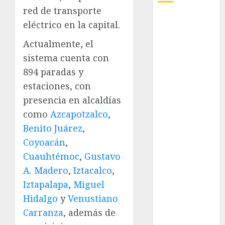
red de transporte
Adrián
eléctrico en la capital.
Rubalcava
Actualmente, el
Adrián
sistema cuenta con
Rubalcava
Suárez
894 paradas y
estaciones, con
Al momento
presencia en alcaldías
almomento
como
Azcapotzalco
,
Benito Juárez
,
Arte
Coyoacán
,
Business
Cuauhtémoc
,
Gustavo
A. Madero
,
Iztacalco
,
CDMX
Iztapalapa
,
Miguel
Hidalgo
y
Venustiano
cine
Carranza
, además de
cinema