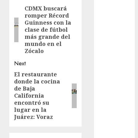
navigation
CDMX buscará
Previous
metro
romper Récord
post:
Guinness con la
metro
clase de fútbol
CDMX
más grande del
Metrópoli
mundo en el
Zócalo
movilidad
Next
Movilidad
El restaurante
Next
CDMX
donde la cocina
post:
mundial
de Baja
2026
California
encontró su
México
lugar en la
Juárez: Voraz
Música
nacionales