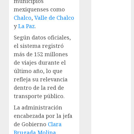
municipios
mexiquenses como
Clara
Brugada
Chalco
,
Valle de Chalco
y
La Paz
.
Claudia
Sheinbaum
Según datos oficiales,
Clima
el sistema registró
más de 152 millones
Conciertos
de viajes durante el
último año, lo que
conciertos
gratis
refleja su relevancia
dentro de la red de
Congreso
CDMX
transporte público.
cultura
La administración
encabezada por la jefa
cultura
CDMX
de Gobierno
Clara
Brugada Molina