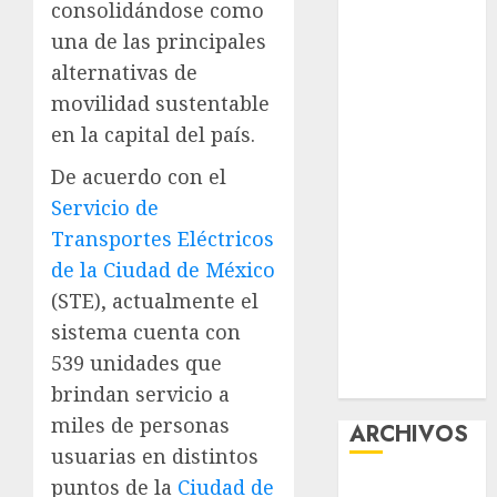
consolidándose como
Guide:
una de las principales
Licensing,
alternativas de
Data
movilidad sustentable
Protection &
en la capital del país.
Safe Play for
US Players
De acuerdo con el
Girls Only Fan
Servicio de
Sign-Up
Transportes Eléctricos
Guide: Secure,
de la Ciudad de México
Simple
(STE), actualmente el
Registration
Steps for a
sistema cuenta con
Premium
539 unidades que
Experience
brindan servicio a
miles de personas
ARCHIVOS
usuarias en distintos
puntos de la
Ciudad de
agosto 2026