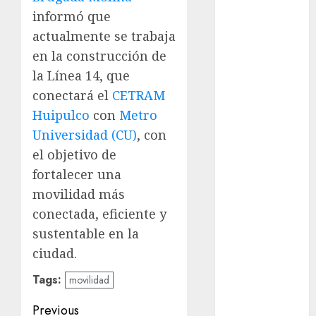
deportes
informó que
actualmente se trabaja
Edomex
en la construcción de
espectáculos
la Línea 14, que
conectará el
CETRAM
examen de
admisión
Huipulco
con
Metro
UNAM
Universidad (CU)
, con
Futbol
el objetivo de
fortalecer una
Gobierno
de mexico
movilidad más
conectada, eficiente y
health
sustentable en la
Lluvias
ciudad.
Tags:
movilidad
Línea 2
Post
Previous
Met