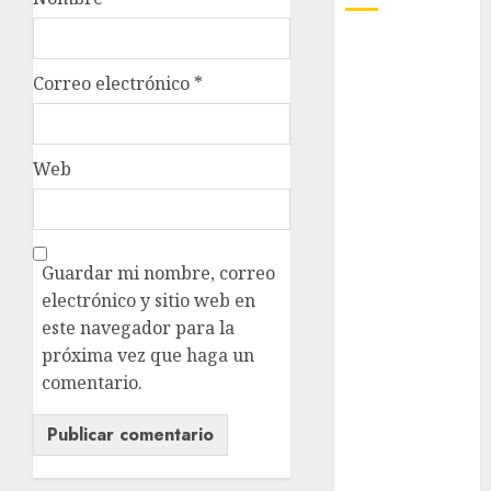
Adrián
Rubalcava
Correo electrónico
*
Adrián
Rubalcava
Suárez
Web
Al momento
almomento
Guardar mi nombre, correo
Arte
electrónico y sitio web en
este navegador para la
Business
próxima vez que haga un
comentario.
CDMX
cine
cinema