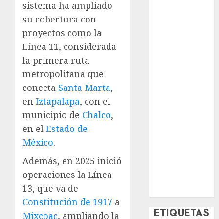
sistema ha ampliado
Deportes
su cobertura con
El Rincón del
Opinólogo
proyectos como la
Espectáculos
Línea 11, considerada
Lifestyle
la primera ruta
Lo Urbano
metropolitana que
Metro CDMX
conecta
Santa Marta
,
Metropoli
en
Iztapalapa
, con el
Movilidad
municipio de
Chalco
,
Nacionales
en el
Estado de
Opinión
Opinión
México
.
Tecnología
Además, en 2025 inició
Videos
operaciones la Línea
MetroNoticias
13, que va de
Viral
Constitución de 1917
a
ETIQUETAS
Mixcoac
, ampliando la