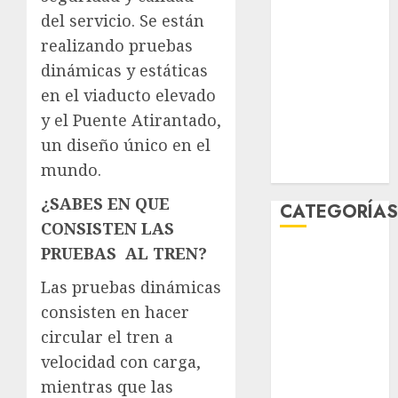
febrero 2026
del servicio. Se están
enero 2026
realizando pruebas
diciembre
dinámicas y estáticas
2025
en el viaducto elevado
noviembre
y el Puente Atirantado,
2025
un diseño único en el
marzo 2020
mundo.
enero 2020
¿SABES EN QUE
CATEGORÍA
CONSISTEN LAS
PRUEBAS AL TREN?
Al Momento
Cultura
Las pruebas dinámicas
Deportes
consisten en hacer
El Rincón del
circular el tren a
Opinólogo
velocidad con carga,
Espectáculos
mientras que las
Lifestyle