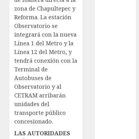
examen de
zona de Chapultepec y
admisión
UNAM
Reforma. La estación
Observatorio se
Futbol
integrará con la nueva
Gobierno
Línea 1 del Metro y la
de mexico
Línea 12 del Metro, y
health
tendrá conexión con la
Terminal de
Lluvias
Autobuses de
Línea 2
Observatorio y al
CETRAM arribarán
Met
unidades del
metro
transporte público
concesionado.
metro
CDMX
LAS AUTORIDADES