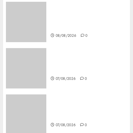
Girls Only Fan Sign-Up Guide:
Secure, Simple Registration
Steps for a Premium
Experience
08/08/2026
0
Glücksspiel Österreich –
Schritte und Methoden für
Einsteiger
07/08/2026
0
Best OnlyFans Woman Guide:
Premium Content, Privacy &
Mobile Access
07/08/2026
0