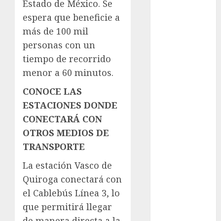
Estado de México. Se
Clima
espera que beneficie a
más de 100 mil
Conciertos
personas con un
conciertos
tiempo de recorrido
gratis
menor a 60 minutos.
Congreso
CONOCE LAS
CDMX
ESTACIONES DONDE
cultura
CONECTARÁ CON
OTROS MEDIOS DE
cultura
CDMX
TRANSPORTE
deportes
La estación Vasco de
Quiroga conectará con
Edomex
el Cablebús Línea 3, lo
espectáculos
que permitirá llegar
de manera directa a la