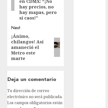
Rubalcava
en CDMX: “¡No
Suárez
hay precios, no
hay mapas, pero
Al momento
sí caos!”
almomento
Next
Arte
¡Ánimo,
Next
chilangos! Así
post:
Business
amaneció el
Metro este
CDMX
marte
cine
cinema
Deja un comentario
Clara
Tu dirección de correo
Brugada
electrónico no será publicada.
Claudia
Los campos obligatorios están
Sheinbaum