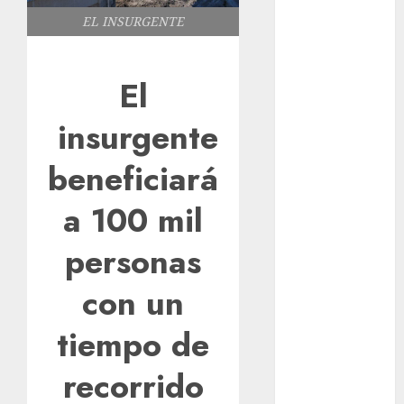
Guide: Secure,
EL INSURGENTE
Simple
Registration
El
Steps for a
Premium
insurgente
Experience
Glücksspiel
beneficiará
Österreich –
Schritte und
a 100 mil
Methoden für
Einsteiger
personas
Best OnlyFans
Woman Guide:
con un
Premium
tiempo de
Content,
Privacy &
recorrido
Mobile Access
¡Agárrate! Ya