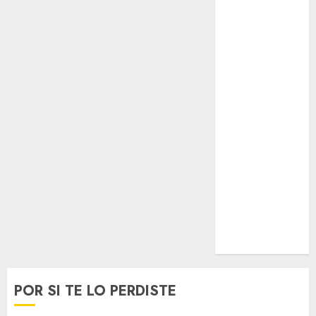
Opinólogo
Espectáculos
Lifestyle
Lo Urbano
Metro CDMX
Metropoli
Movilidad
Nacionales
Opinión
Opinión
Tecnología
Videos
MetroNoticias
Viral
POR SI TE LO PERDISTE