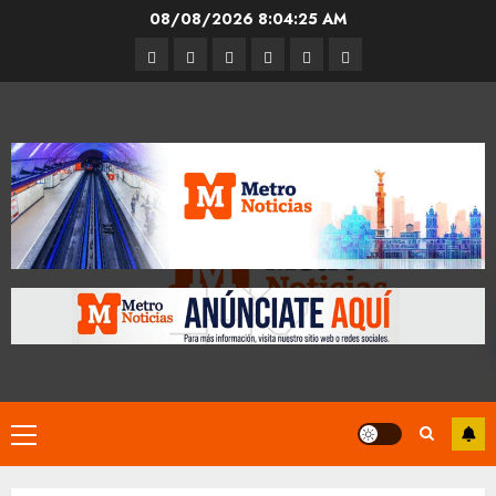
Skip
08/08/2026
8:04:26 AM
to
Entrevistas
Espectáculos
Movilidad
Metro
Cultura
Opinión
content
CDMX
Primary
Menu