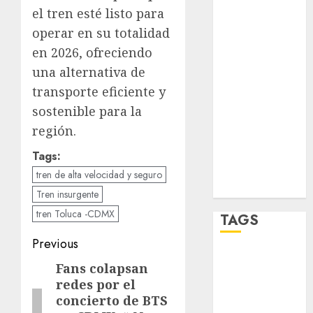
salud
el tren esté listo para
sport
operar en su totalidad
en 2026, ofreciendo
STC
una alternativa de
transporte eficiente y
travel
sostenible para la
UNAM
región.
world
Tags:
tren de alta velocidad y seguro
Zócalo
Tren insurgente
tren Toluca -CDMX
TAGS
Post
Previous
Adrián
navigation
Fans colapsan
Previous
Rubalcava
redes por el
post:
concierto de BTS
Adrián