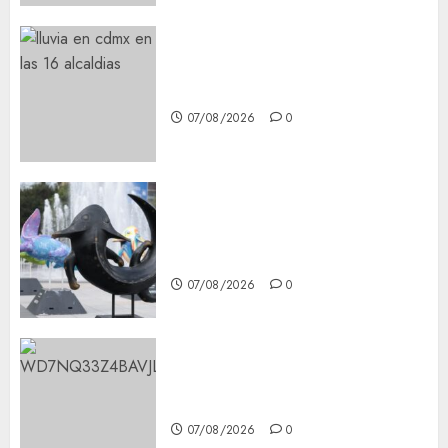
¡Agárrate! Ya viene el agua en
CDMX
07/08/2026
0
Plaza Tlaxcoaque se convierte
en el hábitat de la exposición
“Ajolotes en el Corazón”
07/08/2026
0
Aumentan multas de tránsito
en CDMX por ajuste de la UMA
07/08/2026
0