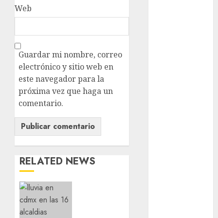
Web
examen de
admisión
UNAM
Futbol
Guardar mi nombre, correo
Gobierno
electrónico y sitio web en
de mexico
este navegador para la
próxima vez que haga un
health
comentario.
Lluvias
Línea 2
Met
RELATED NEWS
metro
¡Agárrate!
Ya
metro
CDMX
viene el