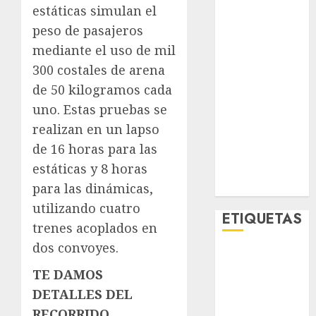
estáticas simulan el
Lo Urbano
Metro CDMX
peso de pasajeros
Metropoli
mediante el uso de mil
Movilidad
300 costales de arena
Nacionales
de 50 kilogramos cada
Opinión
uno. Estas pruebas se
Opinión
realizan en un lapso
Tecnología
de 16 horas para las
Videos
estáticas y 8 horas
MetroNoticias
Viral
para las dinámicas,
utilizando cuatro
ETIQUETAS
trenes acoplados en
dos convoyes.
Adrián
Rubalcava
TE DAMOS
DETALLES DEL
Adrián
Rubalcava
RECORRIDO