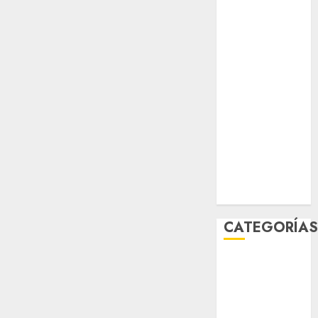
salud
sport
STC
travel
UNAM
world
Zócalo
CATEGORÍA
Al Momento
Cultura
Deportes
El Rincón del