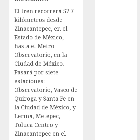
Suárez
El tren recorrerá 57.7
Al momento
kilómetros desde
Zinacantepec, en el
almomento
Estado de México,
Arte
hasta el Metro
Observatorio, en la
Business
Ciudad de México.
CDMX
Pasará por siete
estaciones:
cine
Observatorio, Vasco de
cinema
Quiroga y Santa Fe en
la Ciudad de México, y
Clara
Lerma, Metepec,
Brugada
Toluca Centro y
Claudia
Zinacantepec en el
Sheinbaum