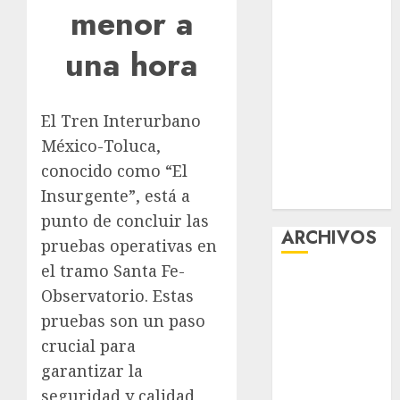
menor a
viene el agua
en CDMX
una hora
Plaza
Tlaxcoaque se
convierte en
El Tren Interurbano
el hábitat de
México-Toluca,
la exposición
conocido como “El
“Ajolotes en el
Insurgente”, está a
Corazón”
punto de concluir las
ARCHIVOS
pruebas operativas en
el tramo Santa Fe-
agosto 2026
Observatorio. Estas
julio 2026
pruebas son un paso
junio 2026
crucial para
mayo 2026
garantizar la
abril 2026
marzo 2026
seguridad y calidad