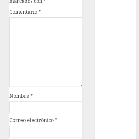
marcados con
*
Clima
Comentario
*
Conciertos
conciertos
gratis
Congreso
CDMX
cultura
cultura
CDMX
Nombre
*
deportes
Edomex
Correo electrónico
*
espectáculos