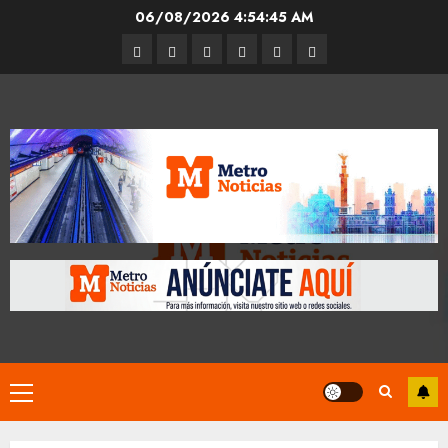
Skip
06/08/2026
4:54:46 AM
to
Entrevistas
Espectáculos
Movilidad
Metro
Cultura
Opinión
content
CDMX
Primary
Menu