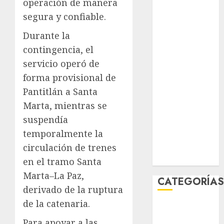
operación de manera
julio 2026
segura y confiable.
junio 2026
mayo 2026
Durante la
abril 2026
contingencia, el
marzo 2026
servicio operó de
febrero 2026
forma provisional de
enero 2026
Pantitlán a Santa
diciembre
Marta, mientras se
2025
suspendía
noviembre
temporalmente la
2025
marzo 2020
circulación de trenes
enero 2020
en el tramo Santa
Marta–La Paz,
CATEGORÍA
derivado de la ruptura
de la catenaria.
Al Momento
Cultura
Para apoyar a las