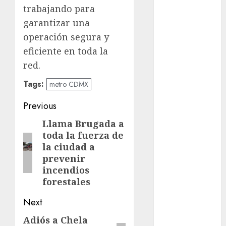
trabajando para
Ciudad de
garantizar una
México
operación segura y
Clara
eficiente en toda la
Brugada
red.
Claudia
Tags:
Sheinbaum
metro CDMX
Post
Previous
Clima
navigation
Llama Brugada a
Previous
Conciertos
toda la fuerza de
post:
la ciudad a
conciertos
gratis
prevenir
incendios
Congreso
forestales
CDMX
Next
cultura
Adiós a Chela
Next