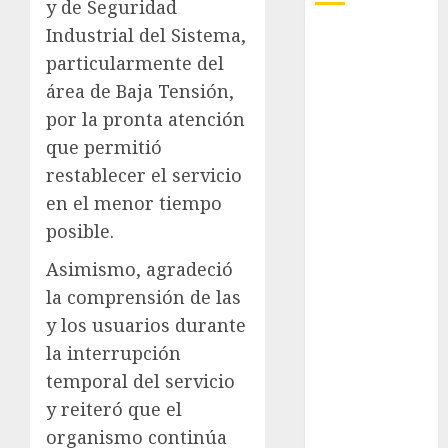
y de Seguridad
Industrial del Sistema,
Adrián
Rubalcava
particularmente del
área de Baja Tensión,
Adrián
por la pronta atención
Rubalcava
Suárez
que permitió
restablecer el servicio
Al momento
en el menor tiempo
almomento
posible.
Arte
Asimismo, agradeció
la comprensión de las
Bellas Artes
y los usuarios durante
Business
la interrupción
temporal del servicio
CDMX
y reiteró que el
organismo continúa
cinema