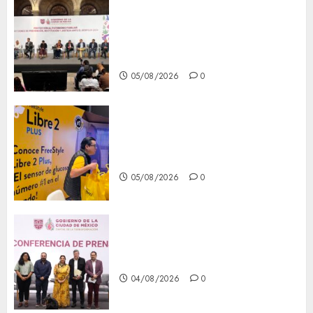
CDMX reforzará protección
del patrimonio familiar;
anuncian nuevas acciones
contra el despojo
05/08/2026
0
Diagnóstico oportuno y
prevención, ejes para mejorar
la salud de los mexicanos
05/08/2026
0
Clara Brugada anuncia las
líneas 4, 5 y 6 del Cablebús
04/08/2026
0