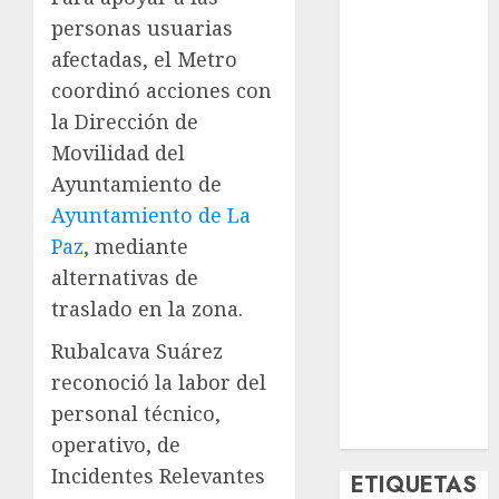
Deportes
personas usuarias
El Rincón del
afectadas, el Metro
Opinólogo
coordinó acciones con
Espectáculos
la Dirección de
Lifestyle
Movilidad del
Lo Urbano
Ayuntamiento de
Metro CDMX
Metropoli
Ayuntamiento de La
Movilidad
Paz
, mediante
Nacionales
alternativas de
Opinión
traslado en la zona.
Opinión
Rubalcava Suárez
Tecnología
Videos
reconoció la labor del
MetroNoticias
personal técnico,
Viral
operativo, de
Incidentes Relevantes
ETIQUETAS