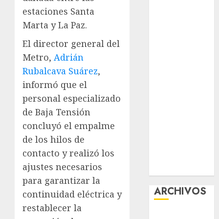
acciones
estaciones Santa
contra el
Marta y La Paz.
despojo
El director general del
Diagnóstico
Metro,
Adrián
oportuno y
Rubalcava Suárez
,
prevención,
ejes para
informó que el
mejorar la
personal especializado
salud de los
de Baja Tensión
mexicanos
concluyó el empalme
Clara Brugada
de los hilos de
anuncia las
contacto y realizó los
líneas 4, 5 y 6
ajustes necesarios
del Cablebús
para garantizar la
ARCHIVOS
continuidad eléctrica y
restablecer la
agosto 2026