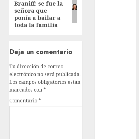
cultura
Braniff: se fue la
post:
CDMX
señora que
ponía a bailar a
Cultura en
toda la familia
el Metro
deportes
Deja un comentario
Edomex
espectáculos
Tu dirección de correo
electrónico no será publicada.
health
Los campos obligatorios están
marcados con
*
Lluvias
Comentario
*
Línea 2
Met
metro