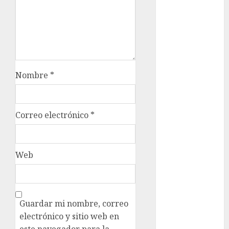
metro
CDMX
Metrópoli
movilidad
Nombre
*
Movilidad
CDMX
Correo electrónico
*
Movilidad
Integrada
mundial
2026
Web
México
Música
Guardar mi nombre, correo
electrónico y sitio web en
nacionales
este navegador para la