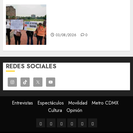
Aspirantes de la UNAM se
oponen al examen de control,
se manifiestan en Rectoría
03/08/2026
0
REDES SOCIALES
Entrevistas
Espectáculos
Movilidad
Metro CDMX
Cultura
Opinión
Entrevistas
Espectáculos
Movilidad
Metro
Cultura
Opinión
CDMX