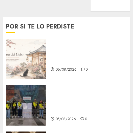
Viral
POR SI TE LO PERDISTE
¿Amante de los michis?
Lánzate al Museo del Gato en
CDMX
06/08/2026
0
Metro CDMX comparte
experiencias del programa
Salvemos Vidas con el Metro
de Chile
05/08/2026
0