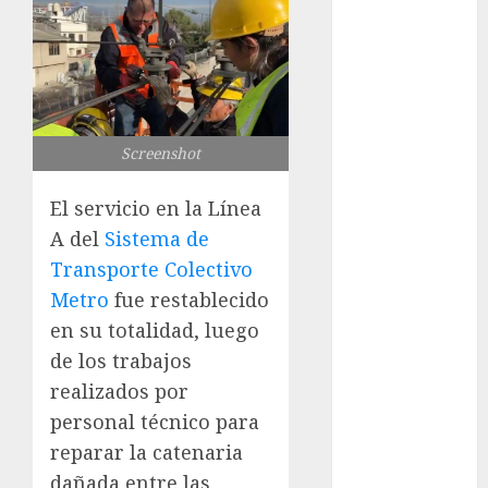
Lánzate al
Museo del
Gato en CDMX
Metro CDMX
comparte
Screenshot
experiencias
del programa
El servicio en la Línea
Salvemos
A del
Sistema de
Vidas con el
Metro de
Transporte Colectivo
Chile
Metro
fue restablecido
CDMX
en su totalidad, luego
reforzará
de los trabajos
protección del
realizados por
patrimonio
personal técnico para
familiar;
reparar la catenaria
anuncian
dañada entre las
nuevas