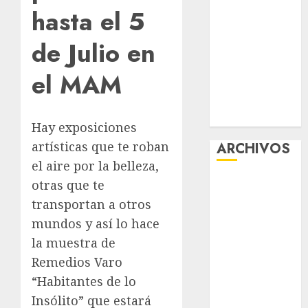
hasta el 5
Uniformes y
Útiles
de Julio en
Escolares a
estudiantes
el MAM
¡Agárrate! Ya
viene el agua
en CDMX
Hay exposiciones
artísticas que te roban
ARCHIVOS
el aire por la belleza,
agosto 2026
otras que te
julio 2026
transportan a otros
junio 2026
mundos y así lo hace
mayo 2026
la muestra de
abril 2026
Remedios Varo
marzo 2026
“Habitantes de lo
febrero 2026
Insólito” que estará
enero 2026