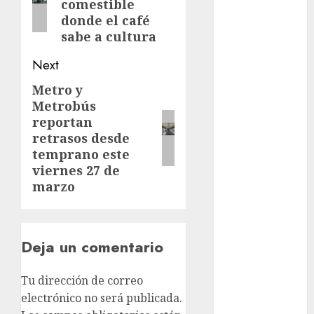
comestible
donde el café
Futbol
sabe a cultura
Gobierno
Next
de mexico
Metro y
Next
health
Metrobús
post:
reportan
Lluvias
retrasos desde
temprano este
Línea 2
viernes 27 de
marzo
Met
metro
Deja un comentario
metro
CDMX
Tu dirección de correo
Metrópoli
electrónico no será publicada.