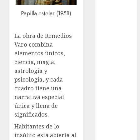
Al momento
Papilla estelar (1958)
almomento
Arte
La obra de Remedios
Business
Varo combina
elementos únicos,
CDMX
ciencia, magia,
cine
astrología y
psicología, y cada
cinema
cuadro tiene una
Clara
narrativa especial
Brugada
única y llena de
Claudia
significados.
Sheinbaum
Habitantes de lo
Clima
insólito está abierta al