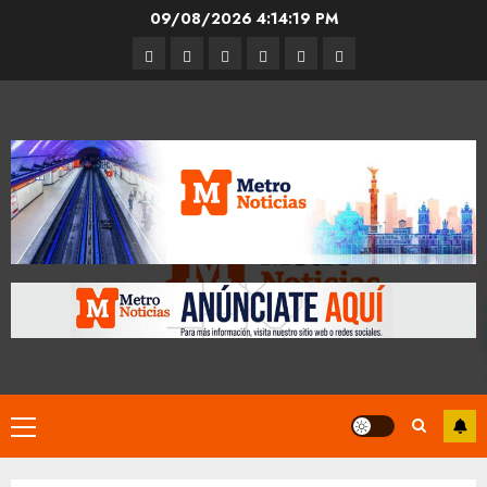
Skip
09/08/2026
4:14:19 PM
to
Entrevistas
Espectáculos
Movilidad
Metro
Cultura
Opinión
content
CDMX
Primary
Menu