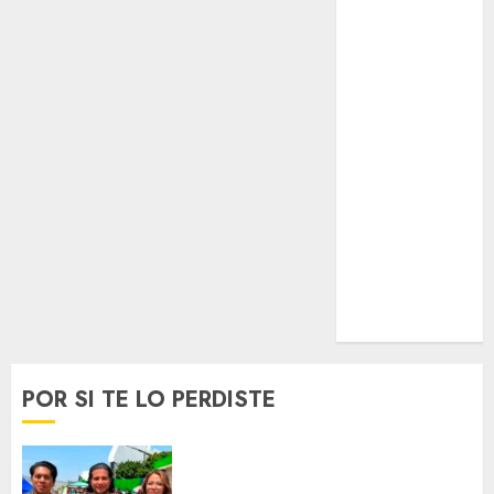
Lifestyle
Lo Urbano
Metro CDMX
Metropoli
Movilidad
Nacionales
Opinión
Opinión
Tecnología
Videos
MetroNoticias
Viral
POR SI TE LO PERDISTE
Mötley Crüe convierte a San