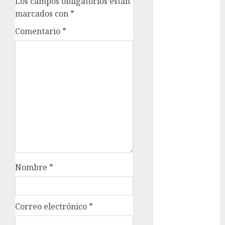
Los campos obligatorios están
movilidad
marcados con
*
Movilidad
Comentario
*
CDMX
mundial
2026
México
Música
nacionales
opinión
Nombre
*
Partido
Verde
salud
Correo electrónico
*
sport