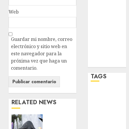
STC
Web
travel
UNAM
Guardar mi nombre, correo
electrónico y sitio web en
world
este navegador para la
Zócalo
próxima vez que haga un
comentario.
TAGS
Adrián
Rubalcava
RELATED NEWS
Adrián
Rubalcava
Plaza
Suárez
Tlaxcoaque