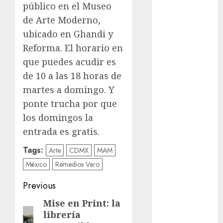
público en el Museo
Conciertos
de Arte Moderno,
conciertos
ubicado en Ghandi y
gratis
Reforma. El horario en
Congreso
que puedes acudir es
CDMX
de 10 a las 18 horas de
martes a domingo. Y
cultura
ponte trucha por que
cultura
los domingos la
CDMX
entrada es gratis.
deportes
Tags:
Arte
CDMX
MAM
Edomex
México
Remedios Varo
Post
espectáculos
Previous
navigation
Mise en Print: la
Previous
examen de
admisión
librería
post:
UNAM