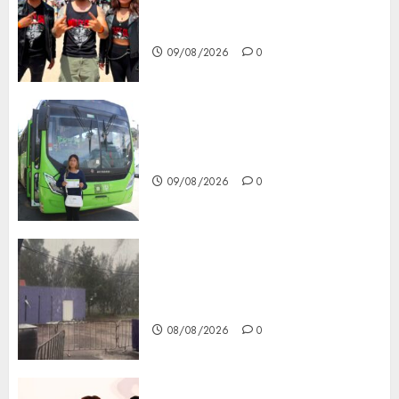
Luis Potosí en la capital
roquera
09/08/2026
0
Arranca prueba piloto de dos
rutas locales en Tlalpan
09/08/2026
0
Activó el GCDMX Plan
Tlaloque por aguacero del
viernes
08/08/2026
0