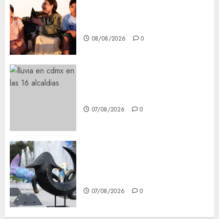
Clara Brugada entregó 24 mil
becas para Uniformes y Útiles
Escolares a estudiantes
08/08/2026
0
¡Agárrate! Ya viene el agua en
CDMX
07/08/2026
0
Plaza Tlaxcoaque se convierte
en el hábitat de la exposición
“Ajolotes en el Corazón”
07/08/2026
0