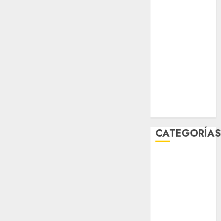
sport
STC
travel
UNAM
world
Zócalo
CATEGORÍA
Al Momento
Cultura
Deportes
El Rincón del
Opinólogo
Espectáculos