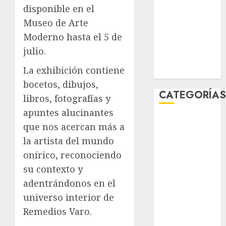
disponible en el
diciembre
2025
Museo de Arte
noviembre
Moderno hasta el 5 de
2025
julio.
marzo 2020
La exhibición contiene
enero 2020
bocetos, dibujos,
CATEGORÍA
libros, fotografías y
apuntes alucinantes
Al Momento
que nos acercan más a
Cultura
la artista del mundo
Deportes
onírico, reconociendo
El Rincón del
su contexto y
Opinólogo
adentrándonos en el
Espectáculos
Lifestyle
universo interior de
Lo Urbano
Remedios Varo.
Metro CDMX