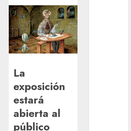
convierte a
San Luis
Potosí en la
capital
roquera
Arranca
prueba piloto
de dos rutas
locales en
La
Tlalpan
Activó el
exposición
GCDMX Plan
Tlaloque por
estará
aguacero del
viernes
abierta al
Clara Brugada
público
entregó 24 mil
becas para