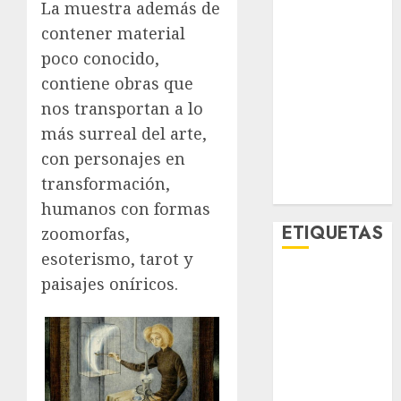
La muestra además de
Metropoli
contener material
Movilidad
poco conocido,
Nacionales
Opinión
contiene obras que
Opinión
nos transportan a lo
Tecnología
más surreal del arte,
Videos
con personajes en
MetroNoticias
transformación,
Viral
humanos con formas
ETIQUETAS
zoomorfas,
esoterismo, tarot y
paisajes oníricos.
Adrián
Rubalcava
Adrián
Rubalcava
Suárez