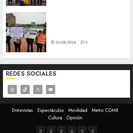
Aspirantes de la UNAM se
oponen al examen de control,
se manifiestan en Rectoría
03/08/2026
0
REDES SOCIALES
Entrevistas
Espectáculos
Movilidad
Metro CDMX
Cultura
Opinión
Entrevistas
Espectáculos
Movilidad
Metro
Cultura
Opinión