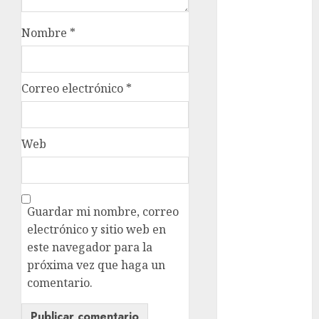
cinema
Nombre
*
Ciudad de
México
Clara
Correo electrónico
*
Brugada
Claudia
Sheinbaum
Web
Clima
Conciertos
Guardar mi nombre, correo
conciertos
electrónico y sitio web en
gratis
este navegador para la
próxima vez que haga un
Congreso
CDMX
comentario.
cultura