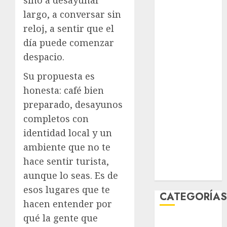
sino a desayunar
agosto 2026
largo, a conversar sin
julio 2026
reloj, a sentir que el
junio 2026
día puede comenzar
mayo 2026
despacio.
abril 2026
marzo 2026
Su propuesta es
febrero 2026
honesta: café bien
enero 2026
preparado, desayunos
diciembre
completos con
2025
identidad local y un
noviembre
ambiente que no te
2025
hace sentir turista,
marzo 2020
enero 2020
aunque lo seas. Es de
esos lugares que te
CATEGORÍA
hacen entender por
qué la gente que
Al Momento