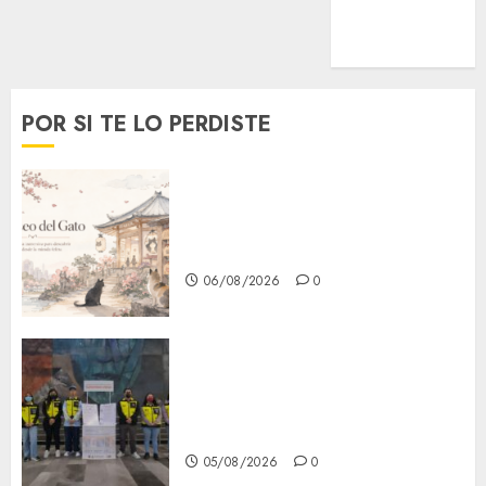
MetroNoticias
Viral
POR SI TE LO PERDISTE
¿Amante de los michis?
Lánzate al Museo del Gato en
CDMX
06/08/2026
0
Metro CDMX comparte
experiencias del programa
Salvemos Vidas con el Metro
de Chile
05/08/2026
0