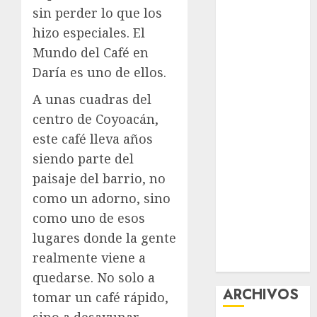
sin perder lo que los
nuevas
hizo especiales. El
acciones
contra el
Mundo del Café en
despojo
Daría es uno de ellos.
Diagnóstico
A unas cuadras del
oportuno y
centro de Coyoacán,
prevención,
este café lleva años
ejes para
mejorar la
siendo parte del
salud de los
paisaje del barrio, no
mexicanos
como un adorno, sino
Clara Brugada
como uno de esos
anuncia las
lugares donde la gente
líneas 4, 5 y 6
realmente viene a
del Cablebús
quedarse. No solo a
ARCHIVOS
tomar un café rápido,