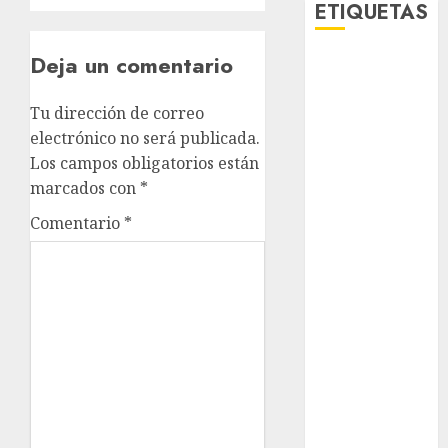
ETIQUETAS
Deja un comentario
Adrián
Rubalcava
Tu dirección de correo
Adrián
electrónico no será publicada.
Rubalcava
Suárez
Los campos obligatorios están
marcados con
*
Al momento
Comentario
*
almomento
Arte
Bellas Artes
Business
CDMX