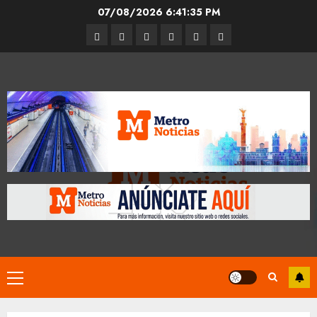
Skip
07/08/2026
6:41:35 PM
to
Entrevistas
Espectáculos
Movilidad
Metro
Cultura
Opinión
content
CDMX
Primary
Menu