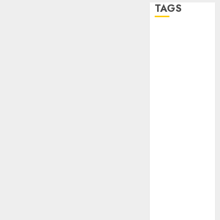
TAGS
Adrián
Rubalcava
Adrián
Rubalcava
Suárez
Al momento
almomento
Arte
Bellas Artes
Business
CDMX