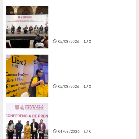
CDMX reforzará protección
del patrimonio familiar;
anuncian nuevas acciones
contra el despojo
05/08/2026
0
Diagnóstico oportuno y
prevención, ejes para mejorar
la salud de los mexicanos
05/08/2026
0
Clara Brugada anuncia las
líneas 4, 5 y 6 del Cablebús
04/08/2026
0