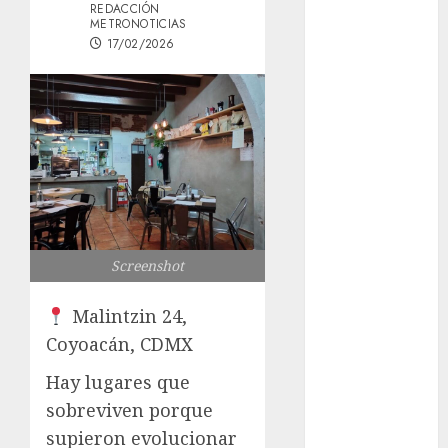
REDACCIÓN
los michis?
METRONOTICIAS
Lánzate al
17/02/2026
Museo del
Gato en CDMX
Metro CDMX
comparte
experiencias
del programa
Salvemos
Vidas con el
Screenshot
Metro de
Chile
Malintzin 24,
CDMX
Coyoacán, CDMX
reforzará
protección del
Hay lugares que
patrimonio
sobreviven porque
familiar;
supieron evolucionar
anuncian