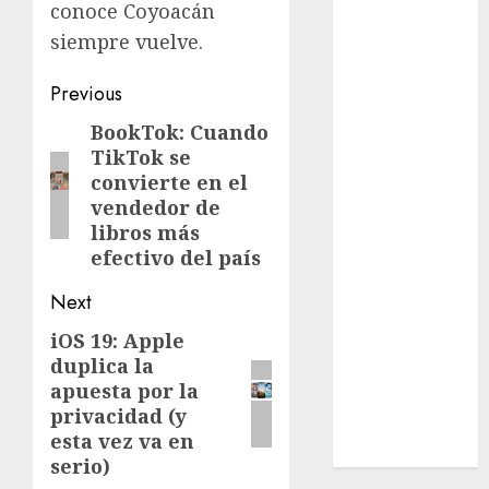
conoce Coyoacán
Cultura
siempre vuelve.
Deportes
El Rincón del
Post
Previous
Opinólogo
Espectáculos
navigation
BookTok: Cuando
Previous
Lifestyle
TikTok se
post:
Lo Urbano
convierte en el
vendedor de
Metro CDMX
libros más
Metropoli
efectivo del país
Movilidad
Nacionales
Next
Opinión
iOS 19: Apple
Next
Opinión
duplica la
Tecnología
post:
apuesta por la
Videos
privacidad (y
MetroNoticias
esta vez va en
Viral
serio)