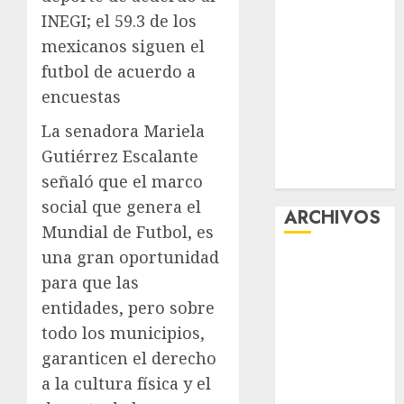
“Ajolotes en el
INEGI; el 59.3 de los
Corazón”
mexicanos siguen el
Aumentan
futbol de acuerdo a
multas de
encuestas
tránsito en
La senadora Mariela
CDMX por
ajuste de la
Gutiérrez Escalante
UMA
señaló que el marco
social que genera el
ARCHIVOS
Mundial de Futbol, es
una gran oportunidad
agosto 2026
para que las
julio 2026
entidades, pero sobre
junio 2026
mayo 2026
todo los municipios,
abril 2026
garanticen el derecho
marzo 2026
a la cultura física y el
febrero 2026