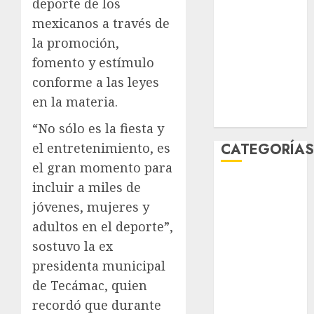
deporte de los
enero 2026
mexicanos a través de
diciembre
la promoción,
2025
fomento y estímulo
noviembre
conforme a las leyes
2025
marzo 2020
en la materia.
enero 2020
“No sólo es la fiesta y
el entretenimiento, es
CATEGORÍA
el gran momento para
Al Momento
incluir a miles de
Cultura
jóvenes, mujeres y
Deportes
adultos en el deporte”,
El Rincón del
sostuvo la ex
Opinólogo
presidenta municipal
Espectáculos
de Tecámac, quien
Lifestyle
recordó que durante
Lo Urbano