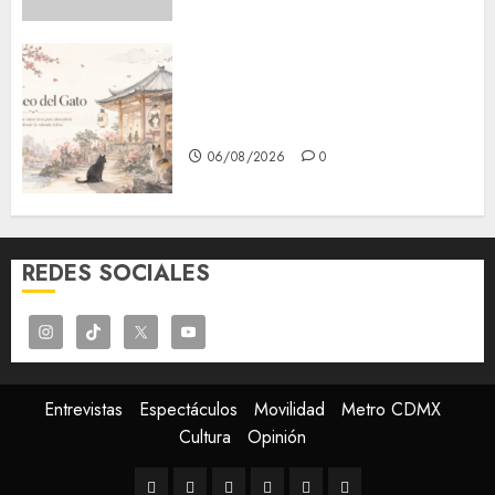
¿Amante de los michis?
Lánzate al Museo del Gato en
CDMX
06/08/2026
0
REDES SOCIALES
Entrevistas
Espectáculos
Movilidad
Metro CDMX
Cultura
Opinión
Entrevistas
Espectáculos
Movilidad
Metro
Cultura
Opinión