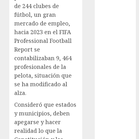
de 244 clubes de
Al momento
fútbol, un gran
mercado de empleo,
almomento
hacia 2023 en el FIFA
Arte
Professional Football
Report se
Business
contabilizaban 9, 464
CDMX
profesionales de la
pelota, situación que
cine
se ha modificado al
cinema
alza.
Clara
Consideró que estados
Brugada
y municipios, deben
apegarse y hacer
Claudia
Sheinbaum
realidad lo que la