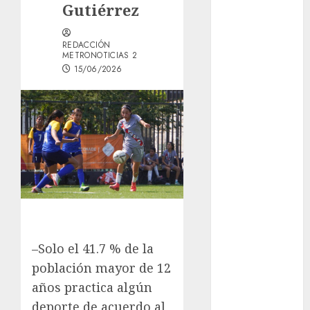
Gutiérrez
Österreich –
Schritte und
REDACCIÓN
Methoden für
METRONOTICIAS 2
Einsteiger
15/06/2026
Best OnlyFans
Woman Guide:
Premium
Content,
Privacy &
Mobile Access
¡Agárrate! Ya
viene el agua
en CDMX
Plaza
–Solo el 41.7 % de la
Tlaxcoaque se
población mayor de 12
convierte en
años practica algún
el hábitat de
deporte de acuerdo al
la exposición