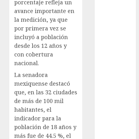
Clima
porcentaje refleja un
avance importante en
Conciertos
la medición, ya que
conciertos
por primera vez se
gratis
incluyó a población
Congreso
desde los 12 años y
CDMX
con cobertura
nacional.
cultura
La senadora
cultura
CDMX
mexiquense destacó
que, en las 32 ciudades
deportes
de más de 100 mil
Edomex
habitantes, el
indicador para la
espectáculos
población de 18 años y
examen de
más fue de 44.5 %, el