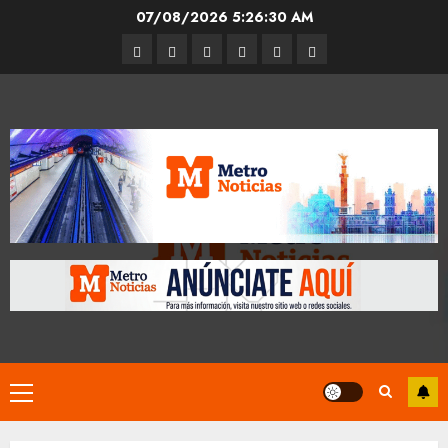
Skip
07/08/2026
5:26:30 AM
to
Entrevistas
Espectáculos
Movilidad
Metro
Cultura
Opinión
content
CDMX
Primary
Menu