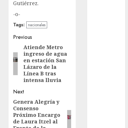
admisión
Gutiérrez.
UNAM
-o-
Futbol
Tags:
nacionales
Gobierno
Post
de mexico
Previous
navigation
Atiende Metro
Previous
health
ingreso de agua
post:
en estación San
Lluvias
Lázaro de la
Línea 2
Línea B tras
intensa lluvia
Met
Next
metro
Genera Alegría y
Next
Consenso
post:
metro
CDMX
Próximo Encargo
de Laura Itzel al
Metrópoli
Frente de la