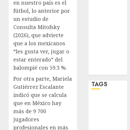
en nuestro país es el
sport
fútbol, lo anterior por
STC
un estudio de
Consulta Mitofsky
travel
(2026), que advierte
que a los mexicanos
UNAM
“les gusta ver, jugar o
world
estar enterado” del
balompié con 59.3 %.
Zócalo
Por otra parte, Mariela
TAGS
Gutiérrez Escalante
indicó que se calcula
Adrián
que en México hay
Rubalcava
más de 9 700
Adrián
jugadores
Rubalcava
profesionales en más
Suárez