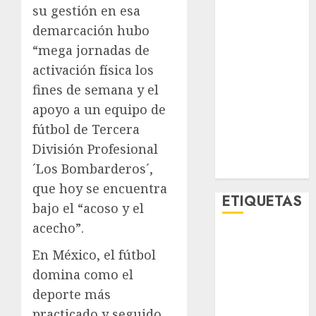
su gestión en esa
Metro CDMX
Metropoli
demarcación hubo
Movilidad
“mega jornadas de
Nacionales
activación física los
Opinión
fines de semana y el
Opinión
apoyo a un equipo de
Tecnología
fútbol de Tercera
Videos
División Profesional
MetroNoticias
´Los Bombarderos´,
Viral
que hoy se encuentra
ETIQUETAS
bajo el “acoso y el
acecho”.
Adrián
Rubalcava
En México, el fútbol
domina como el
Adrián
deporte más
Rubalcava
Suárez
practicado y seguido,