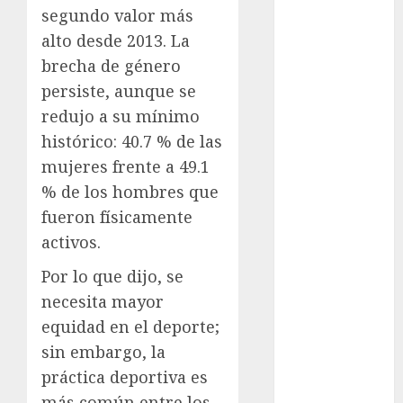
admisión
segundo valor más
UNAM
alto desde 2013. La
Futbol
brecha de género
persiste, aunque se
Gobierno
de mexico
redujo a su mínimo
histórico: 40.7 % de las
health
mujeres frente a 49.1
Lluvias
% de los hombres que
fueron físicamente
Línea 2
activos.
Met
Por lo que dijo, se
necesita mayor
metro
equidad en el deporte;
metro
sin embargo, la
CDMX
práctica deportiva es
Metrópoli
más común entre los