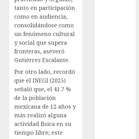
tanto en participación
Al momento
como en audiencia,
almomento
consolidándose como
un fenómeno cultural
Arte
y social que supera
Business
fronteras, aseveró
Gutiérrez Escalante.
CDMX
Por otro lado, recordó
cine
que el INEGI (2025)
señaló que, el 41.7 %
cinema
de la población
Clara
mexicana de 12 años y
Brugada
más realizó alguna
Claudia
actividad física en su
Sheinbaum
tiempo libre; este