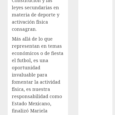
Constitución y las
Clima
leyes secundarias en
Conciertos
materia de deporte y
activación física
conciertos
gratis
consagran.
Más allá de lo que
Congreso
CDMX
representan en temas
económicos o de fiesta
cultura
el futbol, es una
cultura
oportunidad
CDMX
invaluable para
deportes
fomentar la actividad
física, es nuestra
Edomex
responsabilidad como
espectáculos
Estado Mexicano,
finalizó Mariela
examen de