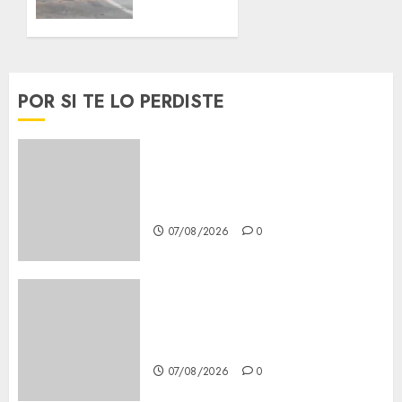
la
05/08/2026
0
autopista
México-
Cuernavaca
POR SI TE LO PERDISTE
29/07/2026
0
Glücksspiel Österreich –
Schritte und Methoden für
Einsteiger
07/08/2026
0
Best OnlyFans Woman Guide:
Premium Content, Privacy &
Mobile Access
07/08/2026
0