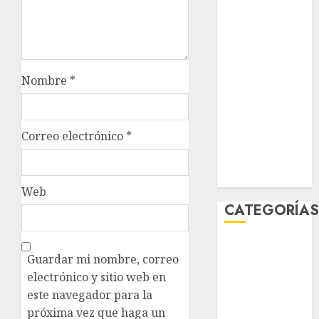
sport
STC
travel
Nombre
*
UNAM
Correo electrónico
*
world
Zócalo
Web
CATEGORÍA
Al Momento
Guardar mi nombre, correo
Cultura
electrónico y sitio web en
Deportes
este navegador para la
El Rincón del
próxima vez que haga un
Opinólogo