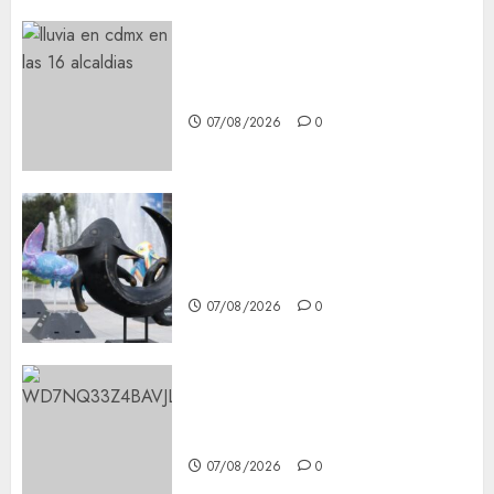
¡Agárrate! Ya viene el agua en
CDMX
07/08/2026
0
Plaza Tlaxcoaque se convierte
en el hábitat de la exposición
“Ajolotes en el Corazón”
07/08/2026
0
Aumentan multas de tránsito
en CDMX por ajuste de la UMA
07/08/2026
0