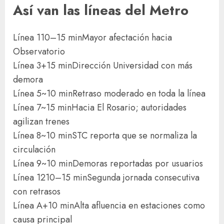
Así van las líneas del Metro
Línea 1
10–15 min
Mayor afectación hacia
Observatorio
Línea 3
+15 min
Dirección Universidad con más
demora
Línea 5
~10 min
Retraso moderado en toda la línea
Línea 7
~15 min
Hacia El Rosario; autoridades
agilizan trenes
Línea 8
~10 min
STC reporta que se normaliza la
circulación
Línea 9
~10 min
Demoras reportadas por usuarios
Línea 12
10–15 min
Segunda jornada consecutiva
con retrasos
Línea A
+10 min
Alta afluencia en estaciones como
causa principal