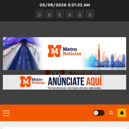
Skip
05/08/2026
5:21:33 AM
to
Entrevistas
Espectáculos
Movilidad
Metro
Cultura
Opinión
content
CDMX
Primary
Menu