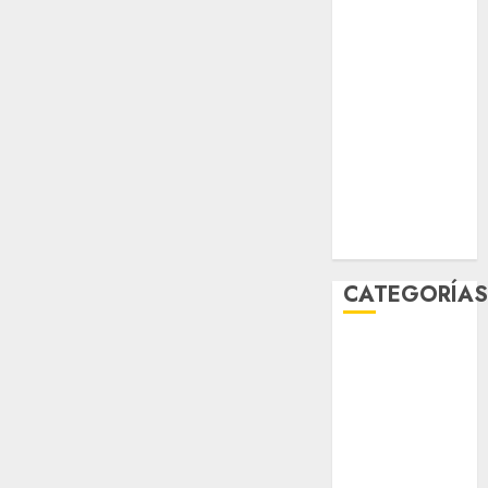
sport
STC
travel
UNAM
world
Zócalo
CATEGORÍA
Al Momento
Cultura
Deportes
El Rincón del
Opinólogo
Espectáculos