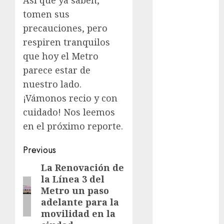
Así que ya saben,
Al momento
tomen sus
almomento
precauciones, pero
respiren tranquilos
Arte
que hoy el Metro
Business
parece estar de
nuestro lado.
CDMX
¡Vámonos recio y con
cine
cuidado! Nos leemos
en el próximo reporte.
cinema
Post
Previous
Clara
Brugada
navigation
La Renovación de
Previous
la Línea 3 del
post:
Claudia
Metro un paso
Sheinbaum
adelante para la
Clima
movilidad en la