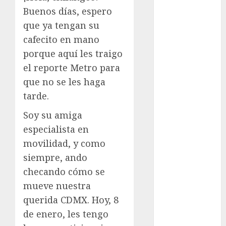
aguacero del
Buenos días, espero
viernes
que ya tengan su
Clara Brugada
cafecito en mano
entregó 24 mil
porque aquí les traigo
becas para
el reporte Metro para
Uniformes y
que no se les haga
Útiles
tarde.
Escolares a
estudiantes
Soy su amiga
¡Agárrate! Ya
especialista en
viene el agua
movilidad, y como
en CDMX
siempre, ando
Plaza
checando cómo se
Tlaxcoaque se
mueve nuestra
convierte en
el hábitat de
querida CDMX. Hoy, 8
la exposición
de enero, les tengo
“Ajolotes en el