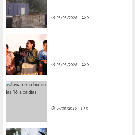
Tlaloque por aguacero del
viernes
08/08/2026
0
Clara Brugada entregó 24 mil
becas para Uniformes y Útiles
Escolares a estudiantes
08/08/2026
0
¡Agárrate! Ya viene el agua en
CDMX
07/08/2026
0