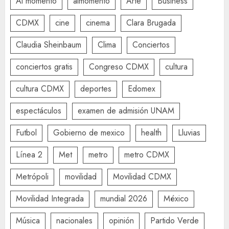
Al momento
almomento
Arte
Business
CDMX
cine
cinema
Clara Brugada
Claudia Sheinbaum
Clima
Conciertos
conciertos gratis
Congreso CDMX
cultura
cultura CDMX
deportes
Edomex
espectáculos
examen de admisión UNAM
Futbol
Gobierno de mexico
health
Lluvias
Línea 2
Met
metro
metro CDMX
Metrópoli
movilidad
Movilidad CDMX
Movilidad Integrada
mundial 2026
México
Música
nacionales
opinión
Partido Verde