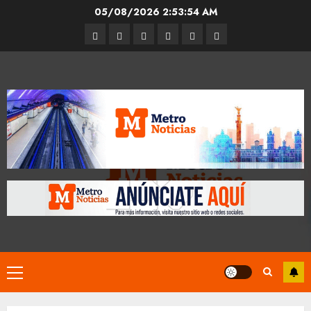
Skip
05/08/2026
2:53:55 AM
to
Entrevistas
Espectáculos
Movilidad
Metro
Cultura
Opinión
content
CDMX
Primary
Menu