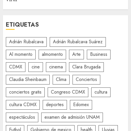
ETIQUETAS
Adrián Rubalcava
Adrián Rubalcava Suárez
Al momento
almomento
Arte
Business
CDMX
cine
cinema
Clara Brugada
Claudia Sheinbaum
Clima
Conciertos
conciertos gratis
Congreso CDMX
cultura
cultura CDMX
deportes
Edomex
espectáculos
examen de admisión UNAM
Futbol
Gobierno de mexico
health
Lluvias