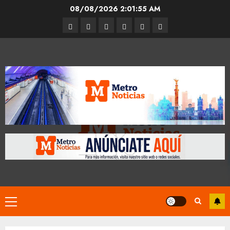
Skip
08/08/2026
2:01:55 AM
to
Entrevistas
Espectáculos
Movilidad
Metro
Cultura
Opinión
content
CDMX
Primary
Menu