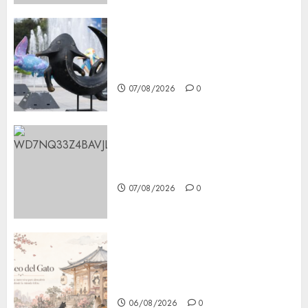
Plaza Tlaxcoaque se convierte
en el hábitat de la exposición
“Ajolotes en el Corazón”
07/08/2026
0
Aumentan multas de tránsito
en CDMX por ajuste de la UMA
07/08/2026
0
¿Amante de los michis?
Lánzate al Museo del Gato en
CDMX
06/08/2026
0