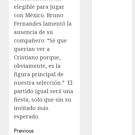
examen de
elegible para jugar
admisión
UNAM
con México. Bruno
Fernandes lamentó la
Futbol
ausencia de su
Gobierno
compañero: “Sé que
de mexico
querían ver a
Cristiano porque,
health
obviamente, es la
Lluvias
figura principal de
nuestra selección.”
El
Línea 2
partido igual será una
Met
fiesta, solo que sin su
invitado más
metro
esperado.
metro
CDMX
Post
Previous