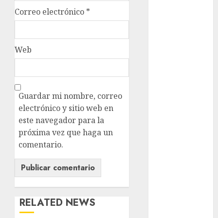
Rubalcava
Suárez
Correo electrónico
*
Al momento
Web
almomento
Arte
Business
Guardar mi nombre, correo
electrónico y sitio web en
CDMX
este navegador para la
próxima vez que haga un
cine
comentario.
cinema
Clara
Brugada
RELATED NEWS
Claudia
Sheinbaum