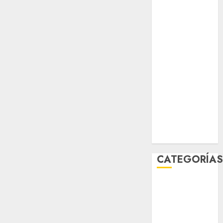
salud
sport
STC
travel
UNAM
world
Zócalo
CATEGORÍA
Al Momento
Cultura
Deportes
El Rincón del