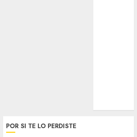
Opinólogo
Espectáculos
Lifestyle
Lo Urbano
Metro CDMX
Metropoli
Movilidad
Nacionales
Opinión
Opinión
Tecnología
Videos
MetroNoticias
Viral
POR SI TE LO PERDISTE