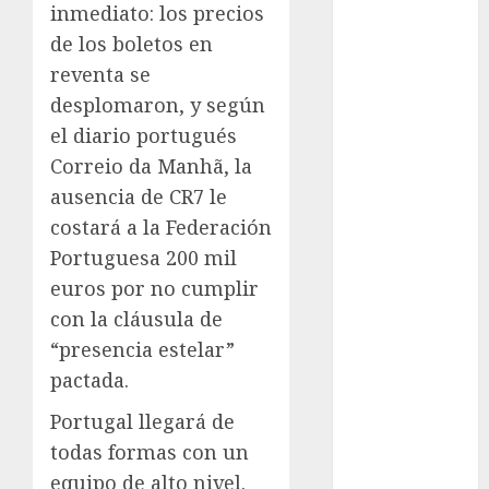
inmediato: los precios
Suárez
de los boletos en
Al momento
reventa se
desplomaron, y según
almomento
el diario portugués
Arte
Correio da Manhã, la
ausencia de CR7 le
Business
costará a la Federación
CDMX
Portuguesa 200 mil
euros por no cumplir
cine
con la cláusula de
cinema
“presencia estelar”
pactada.
Clara
Brugada
Portugal llegará de
todas formas con un
Claudia
Sheinbaum
equipo de alto nivel.