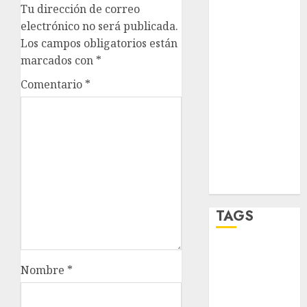
salud
Tu dirección de correo
electrónico no será publicada.
sport
Los campos obligatorios están
marcados con
*
STC
Comentario
*
travel
UNAM
world
Zócalo
TAGS
Adrián
Rubalcava
Nombre
*
Adrián