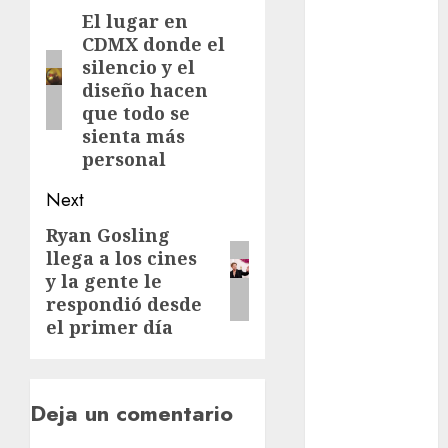
navigation
Metrópoli
El lugar en
Previous
CDMX donde el
post:
movilidad
silencio y el
diseño hacen
Movilidad
que todo se
CDMX
sienta más
personal
mundial
2026
Next
México
Ryan Gosling
Next
llega a los cines
Música
post:
y la gente le
respondió desde
nacionales
el primer día
opinión
Partido
Verde
Deja un comentario