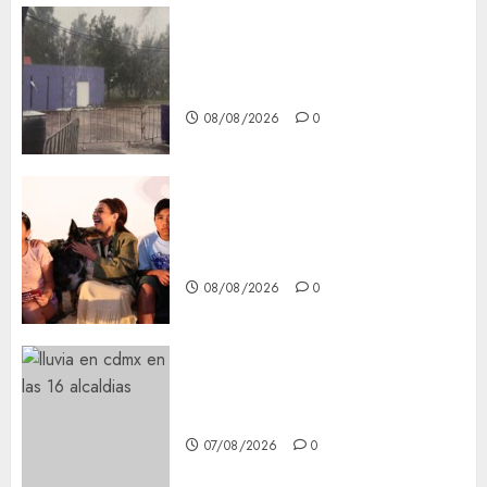
Activó el GCDMX Plan
Tlaloque por aguacero del
viernes
08/08/2026
0
Clara Brugada entregó 24 mil
becas para Uniformes y Útiles
Escolares a estudiantes
08/08/2026
0
¡Agárrate! Ya viene el agua en
CDMX
07/08/2026
0