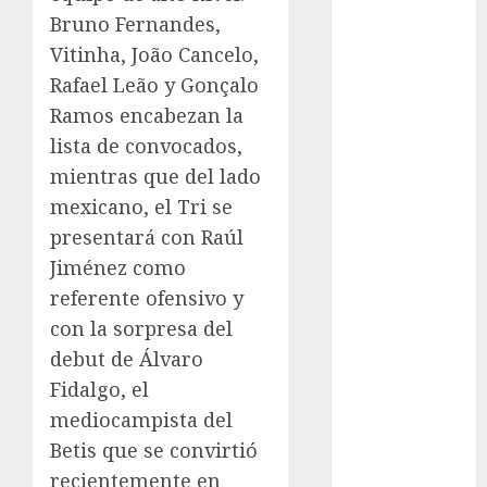
Bruno Fernandes,
Clima
Vitinha, João Cancelo,
Conciertos
Rafael Leão y Gonçalo
Ramos encabezan la
conciertos
gratis
lista de convocados,
mientras que del lado
Congreso
CDMX
mexicano, el Tri se
presentará con Raúl
cultura
Jiménez como
cultura
referente ofensivo y
CDMX
con la sorpresa del
debut de Álvaro
deportes
Fidalgo, el
Edomex
mediocampista del
Betis que se convirtió
espectáculos
recientemente en