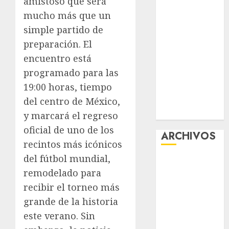
amistoso que será
la exposición
mucho más que un
“Ajolotes en el
simple partido de
Corazón”
preparación. El
Aumentan
encuentro está
multas de
programado para las
tránsito en
19:00 horas, tiempo
CDMX por
ajuste de la
del centro de México,
UMA
y marcará el regreso
oficial de uno de los
ARCHIVOS
recintos más icónicos
del fútbol mundial,
agosto 2026
remodelado para
julio 2026
recibir el torneo más
junio 2026
mayo 2026
grande de la historia
abril 2026
este verano. Sin
marzo 2026