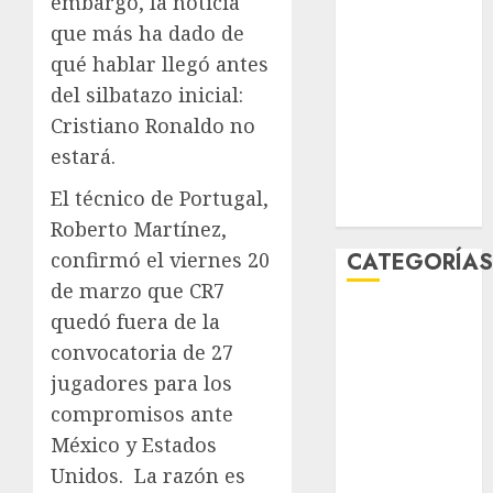
embargo, la noticia
febrero 2026
que más ha dado de
enero 2026
qué hablar llegó antes
diciembre
del silbatazo inicial:
2025
Cristiano Ronaldo no
noviembre
estará.
2025
marzo 2020
El técnico de Portugal,
enero 2020
Roberto Martínez,
confirmó el viernes 20
CATEGORÍA
de marzo que CR7
Al Momento
quedó fuera de la
Cultura
convocatoria de 27
Deportes
jugadores para los
El Rincón del
compromisos ante
Opinólogo
México y Estados
Espectáculos
Unidos.
La razón es
Lifestyle