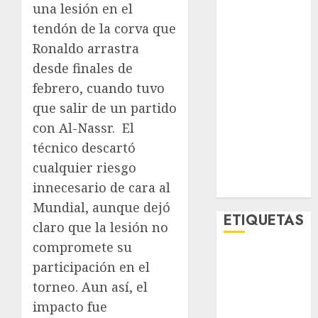
una lesión en el
Lo Urbano
tendón de la corva que
Metro CDMX
Metropoli
Ronaldo arrastra
Movilidad
desde finales de
Nacionales
febrero, cuando tuvo
Opinión
que salir de un partido
Opinión
con Al-Nassr.
El
Tecnología
técnico descartó
Videos
cualquier riesgo
MetroNoticias
innecesario de cara al
Viral
Mundial, aunque dejó
ETIQUETAS
claro que la lesión no
compromete su
Adrián
participación en el
Rubalcava
torneo. Aun así, el
Adrián
impacto fue
Rubalcava