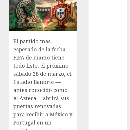
GCDMX Plan
Tlaloque por
aguacero del
viernes
Clara Brugada
El partido más
entregó 24 mil
esperado de la fecha
becas para
Uniformes y
FIFA de marzo tiene
Útiles
todo listo: el próximo
Escolares a
sábado 28 de marzo, el
estudiantes
Estadio Banorte —
¡Agárrate! Ya
antes conocido como
viene el agua
el Azteca— abrirá sus
en CDMX
puertas renovadas
Plaza
para recibir a México y
Tlaxcoaque se
convierte en
Portugal en un
el hábitat de