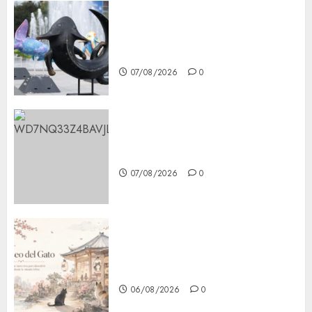
Plaza Tlaxcoaque se convierte
en el hábitat de la exposición
“Ajolotes en el Corazón”
07/08/2026
0
Aumentan multas de tránsito
en CDMX por ajuste de la UMA
07/08/2026
0
¿Amante de los michis?
Lánzate al Museo del Gato en
CDMX
06/08/2026
0