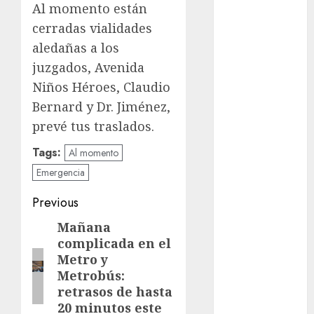
Clima
Al momento están
cerradas vialidades
Conciertos
aledañas a los
conciertos
juzgados, Avenida
gratis
Niños Héroes, Claudio
Congreso
Bernard y Dr. Jiménez,
CDMX
prevé tus traslados.
cultura
Tags:
Al momento
cultura
Emergencia
CDMX
Post
Previous
deportes
navigation
Mañana
Previous
complicada en el
Edomex
post:
Metro y
espectáculos
Metrobús:
retrasos de hasta
examen de
20 minutos este