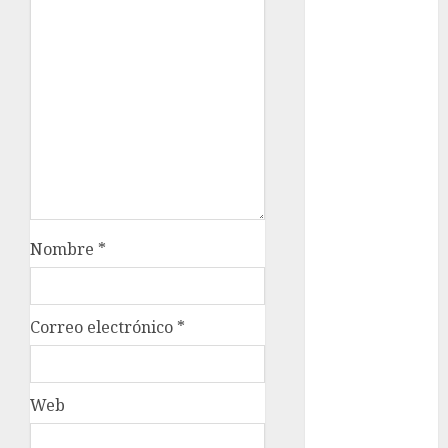
movilidad
Movilidad
CDMX
mundial
2026
México
Música
Nombre
*
nacionales
opinión
Correo electrónico
*
Partido
Verde
Web
salud