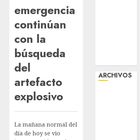
emergencia
“Ajolotes en el
Corazón”
continúan
Aumentan
multas de
con la
tránsito en
CDMX por
búsqueda
ajuste de la
UMA
del
ARCHIVOS
artefacto
agosto 2026
explosivo
julio 2026
junio 2026
mayo 2026
abril 2026
La mañana normal del
marzo 2026
día de hoy se vio
febrero 2026