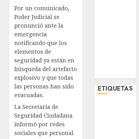
Metro CDMX
Por un comunicado,
Metropoli
Poder Judicial se
Movilidad
pronunció ante la
Nacionales
emergencia
Opinión
notificando que los
Opinión
elementos de
Tecnología
Videos
seguridad ya están en
MetroNoticias
búsqueda del artefacto
Viral
explosivo y que todas
las personas han sido
ETIQUETAS
evacuadas.
La Secretaría de
Adrián
Rubalcava
Seguridad Ciudadana
informó por redes
Adrián
Rubalcava
sociales que personal
Suárez