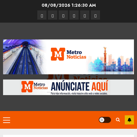
Skip
08/08/2026
1:26:31 AM
to
Entrevistas
Espectáculos
Movilidad
Metro
Cultura
Opinión
content
CDMX
Primary
Menu