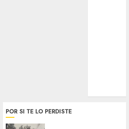
Espectáculos
Lifestyle
Lo Urbano
Metro CDMX
Metropoli
Movilidad
Nacionales
Opinión
Opinión
Tecnología
Videos
MetroNoticias
Viral
POR SI TE LO PERDISTE