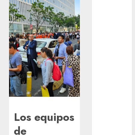
Tlaloque por
aguacero del
viernes
Clara Brugada
entregó 24 mil
becas para
Uniformes y
Útiles
Escolares a
estudiantes
¡Agárrate! Ya
viene el agua
en CDMX
Plaza
Tlaxcoaque se
Los equipos
convierte en
de
el hábitat de
la exposición