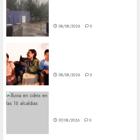
Activó el GCDMX Plan
Tlaloque por aguacero del
viernes
08/08/2026
0
Clara Brugada entregó 24 mil
becas para Uniformes y Útiles
Escolares a estudiantes
08/08/2026
0
¡Agárrate! Ya viene el agua en
CDMX
07/08/2026
0