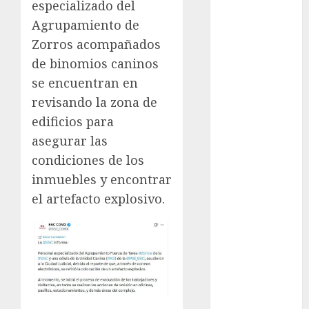
especializado del
Al momento
Agrupamiento de
Zorros acompañados
almomento
de binomios caninos
Arte
se encuentran en
revisando la zona de
Business
edificios para
CDMX
asegurar las
condiciones de los
cine
inmuebles y encontrar
el artefacto explosivo.
cinema
Clara
Brugada
Claudia
Sheinbaum