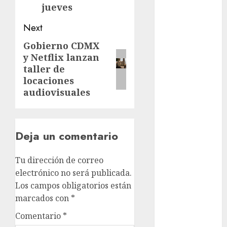
admisión
jueves
UNAM
Next
Futbol
Gobierno CDMX
Next
Gobierno
y Netflix lanzan
post:
de mexico
taller de
locaciones
health
audiovisuales
Lluvias
Línea 2
Deja un comentario
Met
Tu dirección de correo
metro
electrónico no será publicada.
Los campos obligatorios están
metro
marcados con
*
CDMX
Comentario
*
Metrópoli