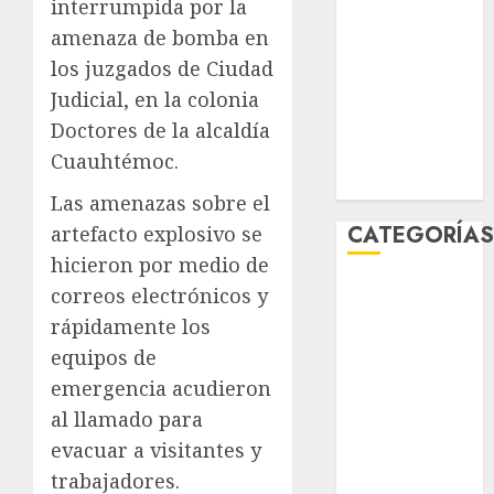
interrumpida por la
enero 2026
amenaza de bomba en
diciembre
los juzgados de Ciudad
2025
Judicial, en la colonia
noviembre
Doctores de la alcaldía
2025
marzo 2020
Cuauhtémoc.
enero 2020
Las amenazas sobre el
CATEGORÍA
artefacto explosivo se
hicieron por medio de
Al Momento
correos electrónicos y
Cultura
rápidamente los
Deportes
equipos de
El Rincón del
emergencia acudieron
Opinólogo
al llamado para
Espectáculos
evacuar a visitantes y
Lifestyle
trabajadores.
Lo Urbano