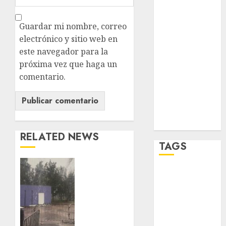
sport
Guardar mi nombre, correo
STC
electrónico y sitio web en
este navegador para la
travel
próxima vez que haga un
UNAM
comentario.
world
Zócalo
RELATED NEWS
TAGS
Activó
el
Adrián
Rubalcava
GCDMX
Plan
Adrián
Tlaloque
Rubalcava
por
Suárez