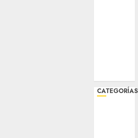
sport
STC
travel
UNAM
world
Zócalo
CATEGORÍA
Al Momento
Cultura
Deportes
El Rincón del
Opinólogo