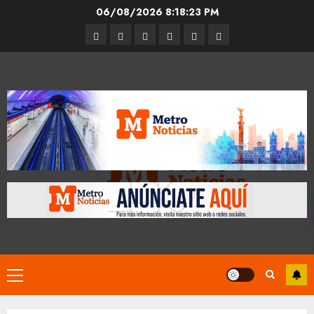
Skip
06/08/2026
8:18:24 PM
to
Entrevistas
Espectáculos
Movilidad
Metro
Cultura
Opinión
content
CDMX
Primary
Menu