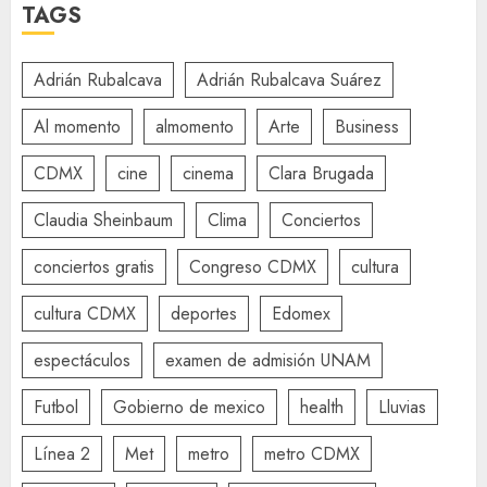
TAGS
Adrián Rubalcava
Adrián Rubalcava Suárez
Al momento
almomento
Arte
Business
CDMX
cine
cinema
Clara Brugada
Claudia Sheinbaum
Clima
Conciertos
conciertos gratis
Congreso CDMX
cultura
cultura CDMX
deportes
Edomex
espectáculos
examen de admisión UNAM
Futbol
Gobierno de mexico
health
Lluvias
Línea 2
Met
metro
metro CDMX