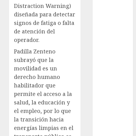
Distraction Warning)
Metrópoli
diseñada para detectar
movilidad
signos de fatiga o falta
de atención del
Movilidad
CDMX
operador.
mundial
Padilla Zenteno
2026
subrayó que la
movilidad es un
México
derecho humano
Música
habilitador que
permite el acceso a la
nacionales
salud, la educación y
opinión
el empleo, por lo que
la transición hacia
Partido
Verde
energías limpias en el