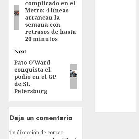
complicado en el
post:
Opinólogo
Metro: 4 líneas
Espectáculos
arrancan la
Lifestyle
semana con
Lo Urbano
retrasos de hasta
Metro CDMX
20 minutos
Metropoli
Next
Movilidad
Nacionales
Pato O’Ward
Next
Opinión
conquista el
post:
podio en el GP
Opinión
de St.
Tecnología
Petersburg
Videos
MetroNoticias
Viral
Deja un comentario
Tu dirección de correo