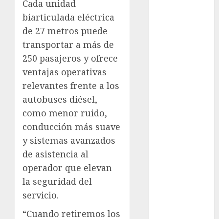
Cada unidad
Metrópoli
biarticulada eléctrica
movilidad
de 27 metros puede
transportar a más de
Movilidad
CDMX
250 pasajeros y ofrece
ventajas operativas
mundial
relevantes frente a los
2026
autobuses diésel,
México
como menor ruido,
conducción más suave
Música
y sistemas avanzados
nacionales
de asistencia al
operador que elevan
opinión
la seguridad del
Partido
servicio.
Verde
“Cuando retiremos los