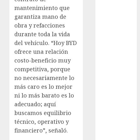
examen de
mantenimiento que
admisión
UNAM
garantiza mano de
obra y refacciones
Futbol
durante toda la vida
Gobierno
del vehículo. “Hoy BYD
de mexico
ofrece una relación
health
costo-beneficio muy
competitiva, porque
Lluvias
no necesariamente lo
Línea 2
más caro es lo mejor
ni lo más barato es lo
Met
adecuado; aquí
buscamos equilibrio
metro
técnico, operativo y
metro
financiero”, señaló.
CDMX