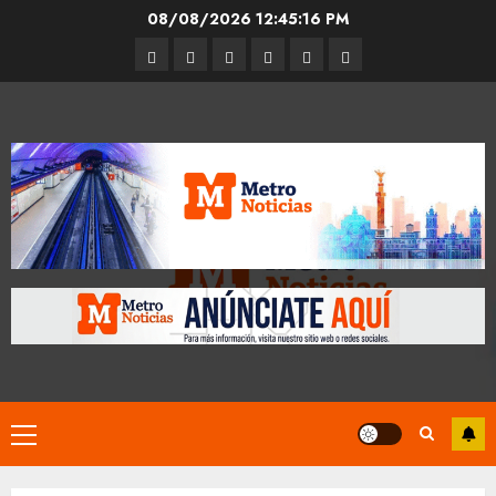
Skip
08/08/2026
12:45:17 PM
to
Entrevistas
Espectáculos
Movilidad
Metro
Cultura
Opinión
content
CDMX
Primary
Menu