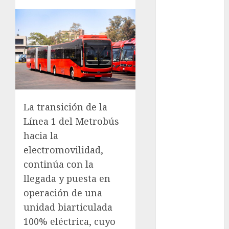
GCDMX Plan
Tlaloque por
aguacero del
viernes
Clara Brugada
entregó 24 mil
becas para
Uniformes y
La transición de la
Útiles
Línea 1 del Metrobús
Escolares a
hacia la
estudiantes
electromovilidad,
¡Agárrate! Ya
viene el agua
continúa con la
en CDMX
llegada y puesta en
Plaza
operación de una
Tlaxcoaque se
unidad biarticulada
convierte en
100% eléctrica, cuyo
el hábitat de