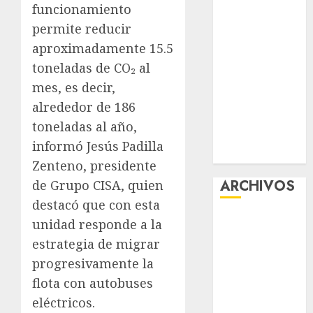
funcionamiento
la exposición
permite reducir
“Ajolotes en el
aproximadamente 15.5
Corazón”
toneladas de CO₂ al
Aumentan
multas de
mes, es decir,
tránsito en
alrededor de 186
CDMX por
toneladas al año,
ajuste de la
informó Jesús Padilla
UMA
Zenteno, presidente
ARCHIVOS
de Grupo CISA, quien
destacó que con esta
agosto 2026
unidad responde a la
julio 2026
estrategia de migrar
junio 2026
progresivamente la
mayo 2026
flota con autobuses
abril 2026
eléctricos.
marzo 2026