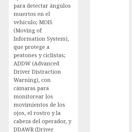
examen de
para detectar ángulos
admisión
muertos en el
UNAM
vehículo; MOIS
Futbol
(Moving of
Information System),
Gobierno
de mexico
que protege a
peatones y ciclistas;
health
ADDW (Advanced
Lluvias
Driver Distraction
Warning), con
Línea 2
cámaras para
Met
monitorear los
movimientos de los
metro
ojos, el rostro y la
metro
cabeza del operador, y
CDMX
DDAWR (Driver