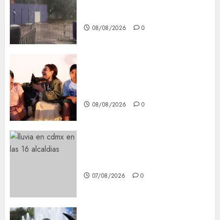
Tlaloque por aguacero del
viernes
08/08/2026
0
Clara Brugada entregó 24 mil
becas para Uniformes y Útiles
Escolares a estudiantes
08/08/2026
0
¡Agárrate! Ya viene el agua en
CDMX
07/08/2026
0