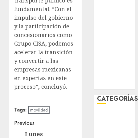
transporte público es
salud
fundamental. “Con el
sport
impulso del gobierno
y la participación de
STC
concesionarios como
travel
Grupo CISA, podemos
acelerar la transición
UNAM
y convertir a las
world
empresas mexicanas
en expertas en este
Zócalo
proceso”, concluyó.
CATEGORÍA
Tags:
movilidad
Al Momento
Post
Cultura
Previous
Deportes
navigation
Lunes
Previous
El Rincón del