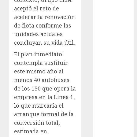
Rubalcava
Suárez
aceptó el reto de
acelerar la renovación
Al momento
de flota conforme las
almomento
unidades actuales
concluyan su vida útil.
Arte
El plan inmediato
Business
contempla sustituir
CDMX
este mismo año al
menos 40 autobuses
cine
de los 130 que opera la
empresa en la Línea 1,
cinema
lo que marcaría el
Clara
arranque formal de la
Brugada
conversión total,
Claudia
estimada en
Sheinbaum