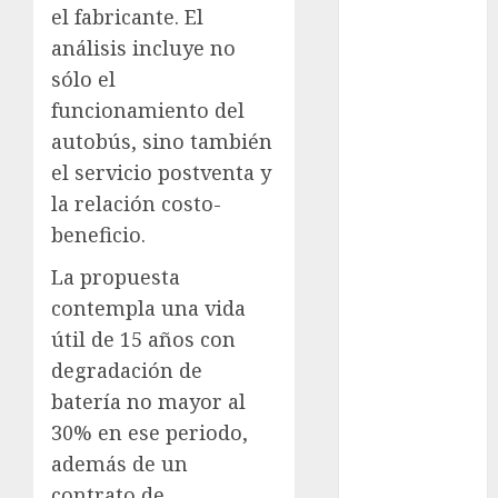
el fabricante. El
Clima
análisis incluye no
Conciertos
sólo el
funcionamiento del
conciertos
autobús, sino también
gratis
el servicio postventa y
Congreso
la relación costo-
CDMX
beneficio.
cultura
La propuesta
cultura
contempla una vida
CDMX
útil de 15 años con
deportes
degradación de
batería no mayor al
Edomex
30% en ese periodo,
además de un
espectáculos
contrato de