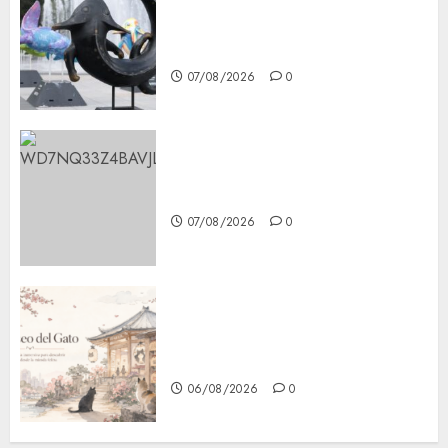
Plaza Tlaxcoaque se convierte
en el hábitat de la exposición
“Ajolotes en el Corazón”
07/08/2026
0
Aumentan multas de tránsito
en CDMX por ajuste de la UMA
07/08/2026
0
¿Amante de los michis?
Lánzate al Museo del Gato en
CDMX
06/08/2026
0