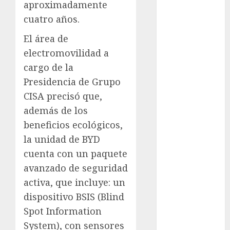
aproximadamente
Clima
cuatro años.
Conciertos
El área de
electromovilidad a
conciertos
cargo de la
gratis
Presidencia de Grupo
Congreso
CISA precisó que,
CDMX
además de los
cultura
beneficios ecológicos,
la unidad de BYD
cultura
CDMX
cuenta con un paquete
avanzado de seguridad
deportes
activa, que incluye: un
Edomex
dispositivo BSIS (Blind
Spot Information
espectáculos
System), con sensores