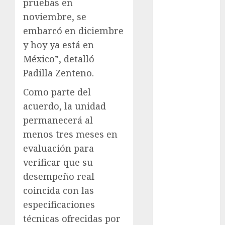
pruebas en
Suárez
noviembre, se
Al momento
embarcó en diciembre
y hoy ya está en
almomento
México”, detalló
Arte
Padilla Zenteno.
Como parte del
Business
acuerdo, la unidad
CDMX
permanecerá al
menos tres meses en
cine
evaluación para
cinema
verificar que su
desempeño real
Clara
Brugada
coincida con las
especificaciones
Claudia
Sheinbaum
técnicas ofrecidas por