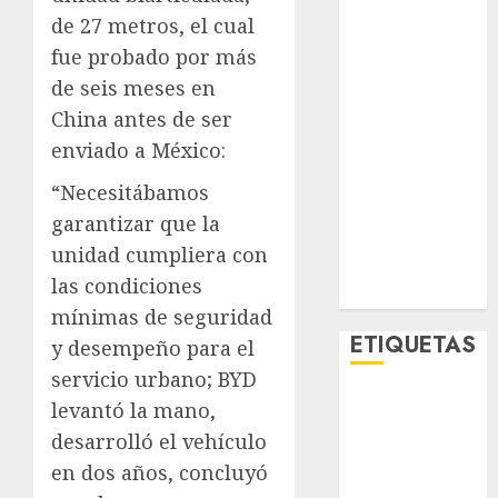
Lo Urbano
de 27 metros, el cual
Metro CDMX
fue probado por más
Metropoli
de seis meses en
Movilidad
China antes de ser
Nacionales
enviado a México:
Opinión
Opinión
“Necesitábamos
Tecnología
garantizar que la
Videos
unidad cumpliera con
MetroNoticias
las condiciones
Viral
mínimas de seguridad
ETIQUETAS
y desempeño para el
servicio urbano; BYD
levantó la mano,
Adrián
Rubalcava
desarrolló el vehículo
en dos años, concluyó
Adrián
Rubalcava