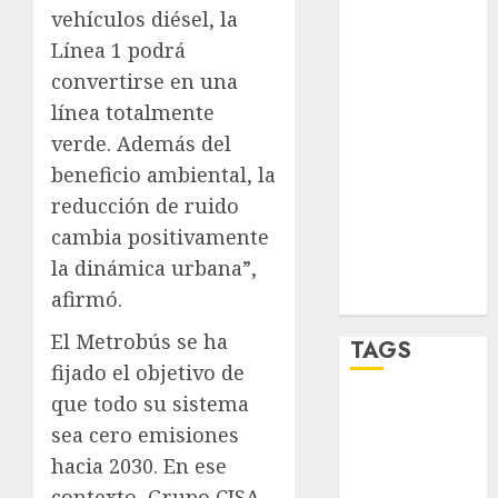
salud
vehículos diésel, la
Línea 1 podrá
sport
convertirse en una
STC
línea totalmente
verde. Además del
travel
beneficio ambiental, la
UNAM
reducción de ruido
cambia positivamente
world
la dinámica urbana”,
Zócalo
afirmó.
El Metrobús se ha
TAGS
fijado el objetivo de
que todo su sistema
Adrián
Rubalcava
sea cero emisiones
hacia 2030. En ese
Adrián
contexto, Grupo CISA