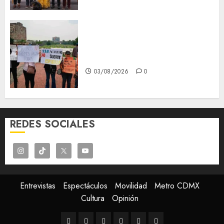
Aspirantes de la UNAM se
oponen al examen de control,
se manifiestan en Rectoría
03/08/2026
0
REDES SOCIALES
Entrevistas
Espectáculos
Movilidad
Metro CDMX
Cultura
Opinión
Entrevistas
Espectáculos
Movilidad
Metro
Cultura
Opinión