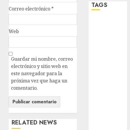
TAGS
Correo electrónico
*
Adrián
Rubalcava
Web
Adrián
Rubalcava
Suárez
Guardar mi nombre, correo
Al momento
electrónico y sitio web en
almomento
este navegador para la
próxima vez que haga un
Arte
comentario.
Bellas Artes
Business
RELATED NEWS
CDMX