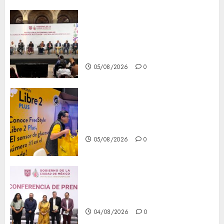
CDMX reforzará protección
del patrimonio familiar;
anuncian nuevas acciones
contra el despojo
05/08/2026
0
Diagnóstico oportuno y
prevención, ejes para mejorar
la salud de los mexicanos
05/08/2026
0
Clara Brugada anuncia las
líneas 4, 5 y 6 del Cablebús
04/08/2026
0