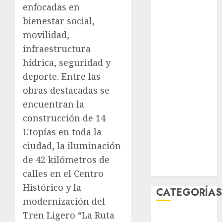
enfocadas en
agosto 2026
bienestar social,
julio 2026
junio 2026
movilidad,
mayo 2026
infraestructura
abril 2026
hídrica, seguridad y
marzo 2026
deporte. Entre las
febrero 2026
obras destacadas se
enero 2026
encuentran la
diciembre
construcción de 14
2025
Utopías en toda la
noviembre
2025
ciudad, la iluminación
marzo 2020
de 42 kilómetros de
enero 2020
calles en el Centro
Histórico y la
CATEGORÍA
modernización del
Tren Ligero “La Ruta
Al Momento