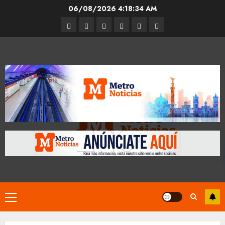
Skip
06/08/2026
4:18:34 AM
to
Entrevistas
Espectáculos
Movilidad
Metro
Cultura
Opinión
content
CDMX
Primary
Menu