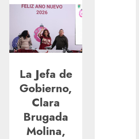
los michis?
Lánzate al
Museo del
Gato en CDMX
Metro CDMX
comparte
experiencias
del programa
Salvemos
La Jefa de
Vidas con el
Metro de
Gobierno,
Chile
Clara
CDMX
reforzará
Brugada
protección del
patrimonio
Molina,
familiar;
anuncian