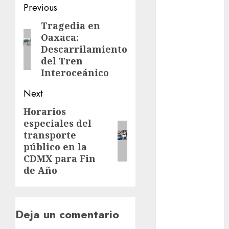
metro
Post
Previous
navigation
metro
Tragedia en
Previous
CDMX
Oaxaca:
post:
Descarrilamiento
Metrópoli
del Tren
Interoceánico
movilidad
Next
Movilidad
CDMX
Horarios
Next
especiales del
post:
Movilidad
transporte
Integrada
público en la
CDMX para Fin
mundial
2026
de Año
México
Música
Deja un comentario