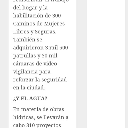
cinema
del hogar y la
habilitación de 300
Ciudad de
México
Caminos de Mujeres
Libres y Seguras.
Clara
Brugada
También se
adquirieron 3 mil 500
Claudia
Sheinbaum
patrullas y 30 mil
cámaras de video
Clima
vigilancia para
reforzar la seguridad
Conciertos
en la ciudad.
conciertos
gratis
¿Y EL AGUA?
Congreso
En materia de obras
CDMX
hídricas, se llevarán a
cabo 310 proyectos
cultura