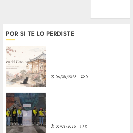
MetroNoticias
Viral
POR SI TE LO PERDISTE
¿Amante de los michis?
Lánzate al Museo del Gato en
CDMX
06/08/2026
0
Metro CDMX comparte
experiencias del programa
Salvemos Vidas con el Metro
de Chile
05/08/2026
0