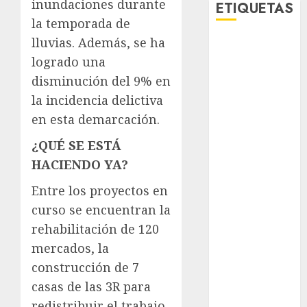
inundaciones durante
ETIQUETAS
la temporada de
lluvias. Además, se ha
Adrián
Rubalcava
logrado una
disminución del 9% en
Adrián
la incidencia delictiva
Rubalcava
Suárez
en esta demarcación.
Al momento
¿QUÉ SE ESTÁ
HACIENDO YA?
almomento
Entre los proyectos en
Arte
curso se encuentran la
rehabilitación de 120
Bellas Artes
mercados, la
Business
construcción de 7
casas de las 3R para
CDMX
redistribuir el trabajo