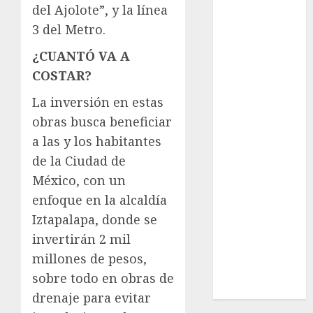
del Ajolote”, y la línea
Cultura
Deportes
3 del Metro.
El Rincón del
¿CUANTÓ VA A
Opinólogo
COSTAR?
Espectáculos
Lifestyle
La inversión en estas
Lo Urbano
obras busca beneficiar
Metro CDMX
a las y los habitantes
Metropoli
de la Ciudad de
Movilidad
México, con un
Nacionales
enfoque en la alcaldía
Opinión
Iztapalapa, donde se
Opinión
Tecnología
invertirán 2 mil
Videos
millones de pesos,
MetroNoticias
sobre todo en obras de
Viral
drenaje para evitar