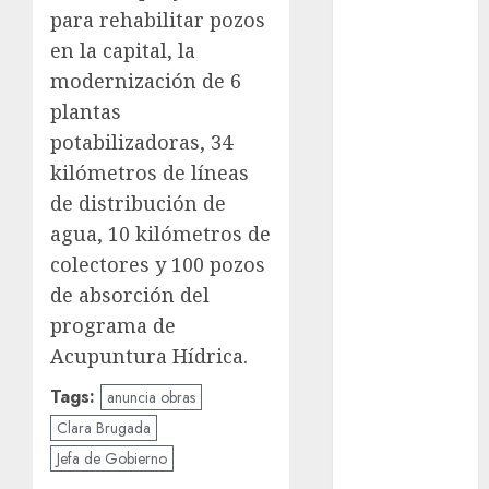
para rehabilitar pozos
cultura
en la capital, la
CDMX
modernización de 6
Cultura en
plantas
el Metro
potabilizadoras, 34
deportes
kilómetros de líneas
de distribución de
Edomex
agua, 10 kilómetros de
espectáculos
colectores y 100 pozos
de absorción del
health
programa de
Lluvias
Acupuntura Hídrica.
Tags:
anuncia obras
Línea 2
Clara Brugada
Met
Jefa de Gobierno