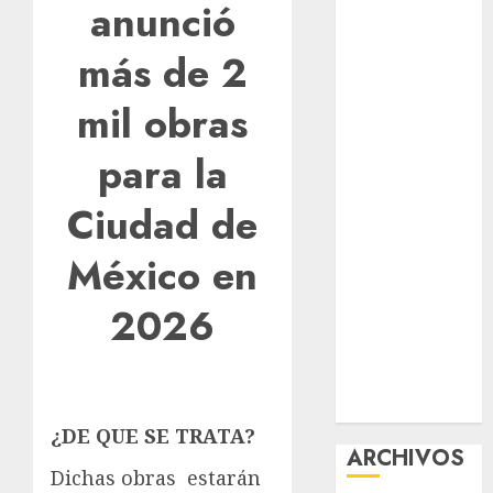
anunció
nuevas
acciones
más de 2
contra el
despojo
mil obras
Diagnóstico
para la
oportuno y
prevención,
Ciudad de
ejes para
mejorar la
México en
salud de los
mexicanos
2026
Clara Brugada
anuncia las
líneas 4, 5 y 6
del Cablebús
¿DE QUE SE TRATA?
ARCHIVOS
Dichas obras estarán