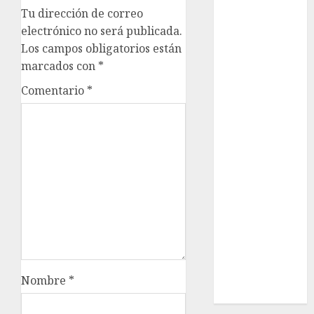
nacionales
Tu dirección de correo
electrónico no será publicada.
opinión
Los campos obligatorios están
Partido
marcados con
*
Verde
Comentario
*
salud
sport
STC
travel
UNAM
world
Nombre
*
Zócalo