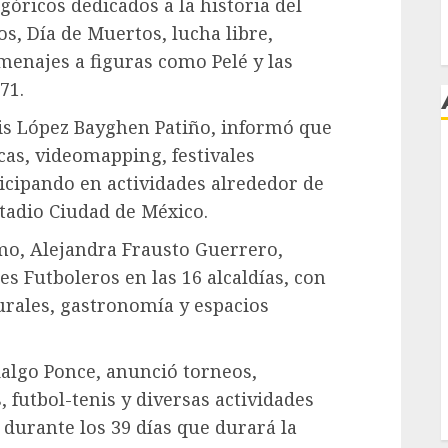
góricos dedicados a la historia del
os, Día de Muertos, lucha libre,
menajes a figuras como Pelé y las
71.
cis López Bayghen Patiño, informó que
as, videomapping, festivales
j
ticipando en actividades alrededor de
stadio Ciudad de México.
smo, Alejandra Frausto Guerrero,
les Futboleros en las 16 alcaldías, con
turales, gastronomía y espacios
idalgo Ponce, anunció torneos,
 futbol-tenis y diversas actividades
 durante los 39 días que durará la