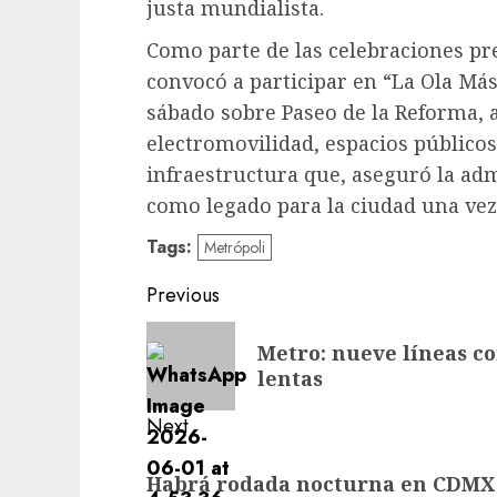
justa mundialista.
Como parte de las celebraciones pr
convocó a participar en “La Ola Má
sábado sobre Paseo de la Reforma,
electromovilidad, espacios públicos
infraestructura que, aseguró la ad
como legado para la ciudad una vez
Tags:
Metrópoli
Post
Previous
navigation
Previous
Metro: nueve líneas co
post:
lentas
Next
Next
Habrá rodada nocturna en CDMX p