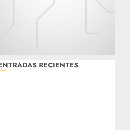
ENTRADAS RECIENTES
¿Amante de los michis? Lánzate al Museo del Gato
en CDMX
Metro CDMX comparte experiencias del programa
Salvemos Vidas con el Metro de Chile
CDMX reforzará protección del patrimonio familiar;
anuncian nuevas acciones contra el despojo
Diagnóstico oportuno y prevención, ejes para