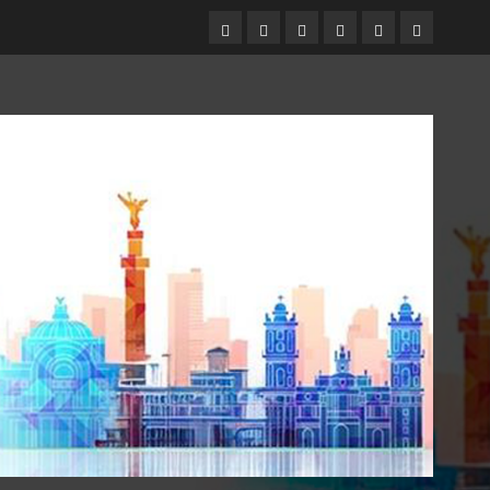
Entrevistas
Espectáculos
Movilidad
Metro
Cultura
Opinión
CDMX