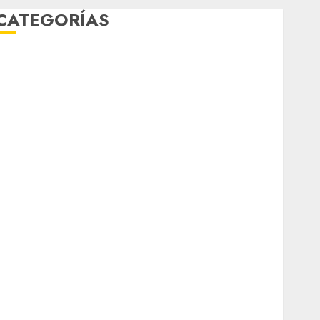
CATEGORÍAS
Al Momento
Cultura
Deportes
El Rincón del Opinólogo
Espectáculos
ifestyle
Lo Urbano
Metro CDMX
Metropoli
Movilidad
Nacionales
Opinión
Opinión
Tecnología
Videos MetroNoticias