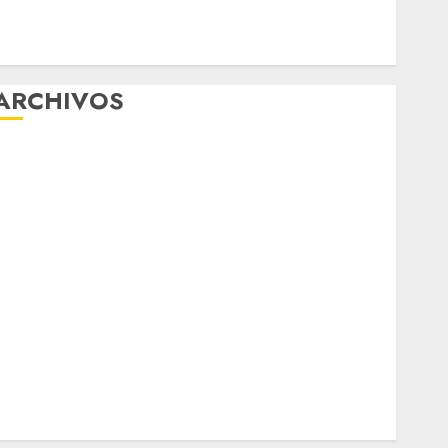
mejorar la salud de los mexicanos
Clara Brugada anuncia las líneas 4, 5 y 6 del
Cablebús
ARCHIVOS
agosto 2026
ulio 2026
junio 2026
mayo 2026
abril 2026
marzo 2026
febrero 2026
enero 2026
diciembre 2025
noviembre 2025
marzo 2020
enero 2020