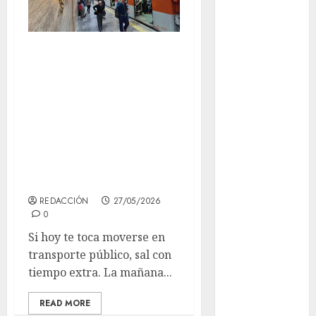
Adrián
Rubalcava
Metro CDMX con
Adrián
Rubalcava
hasta 20 minutos
Suárez
de retraso y
Al momento
Metrobús con
desvíos este
almomento
miércoles 27 de
Arte
mayo
REDACCIÓN
27/05/2026
Bellas Artes
0
Business
Si hoy te toca moverse en
transporte público, sal con
CDMX
tiempo extra. La mañana...
cinema
READ MORE