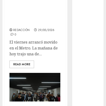
totalmente
CDMX
detenida esta
Metrópoli
mañana en el
Metro CDMX
movilidad
REDACCIÓN
29/05/2026
Movilidad
0
CDMX
El viernes arrancó movido
Movilidad
en el Metro. La mañana de
Integrada
hoy trajo una de...
mundial
READ MORE
2026
México
Música
nacionales