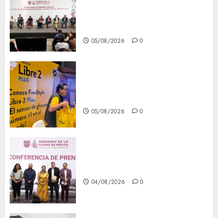
del patrimonio familiar;
anuncian nuevas acciones
contra el despojo
05/08/2026
0
Diagnóstico oportuno y
prevención, ejes para mejorar
la salud de los mexicanos
05/08/2026
0
Clara Brugada anuncia las
líneas 4, 5 y 6 del Cablebús
04/08/2026
0