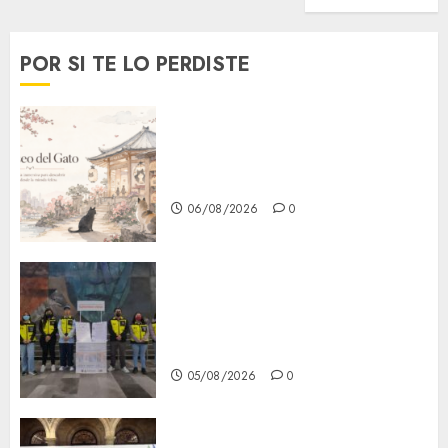
POR SI TE LO PERDISTE
¿Amante de los michis?
Lánzate al Museo del Gato en
CDMX
06/08/2026
0
Metro CDMX comparte
experiencias del programa
Salvemos Vidas con el Metro
de Chile
05/08/2026
0
CDMX reforzará protección