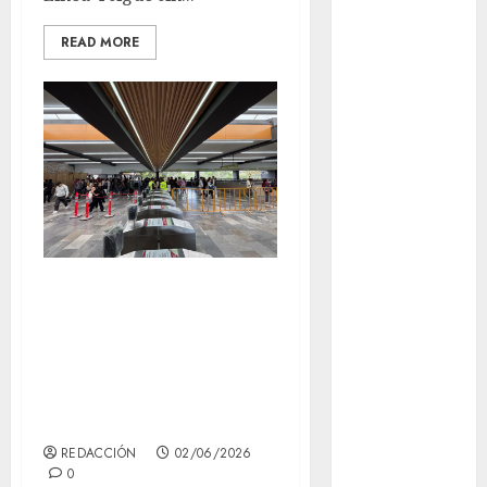
Adrián
Rubalcava
READ MORE
Adrián
Rubalcava
Suárez
Al momento
almomento
Arte
Metro: nueve
Bellas Artes
líneas con
retrasos, dos de
Business
ellas bastante
CDMX
lentas
cinema
REDACCIÓN
02/06/2026
0