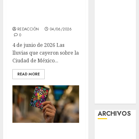
jueves: marcha de
contra el
seguridad en 10
despojo
líneas
Diagnóstico
REDACCIÓN
04/06/2026
oportuno y
0
prevención,
4 de junio de 2026 Las
ejes para
lluvias que cayeron sobre la
mejorar la
Ciudad de México...
salud de los
mexicanos
READ MORE
Clara Brugada
anuncia las
líneas 4, 5 y 6
del Cablebús
ARCHIVOS
agosto 2026
Así puedes
julio 2026