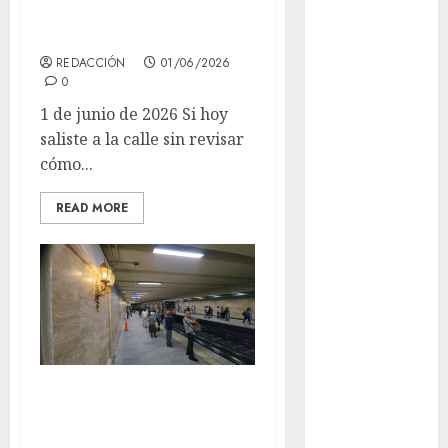
cerradas en Metro
y Metrobús
Cultura en
el Metro
REDACCIÓN
01/06/2026
0
deportes
1 de junio de 2026 Si hoy
saliste a la calle sin revisar
Edomex
cómo...
espectáculos
READ MORE
health
Lluvias
Línea 2
Met
Aguas con la
metro
Línea 3! Estuvo
metro