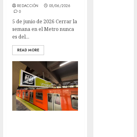
Museo del
REDACCIÓN
05/06/2026
0
Gato en CDMX
Metro CDMX
5 de junio de 2026 Cerrar la
comparte
semana en el Metro nunca
experiencias
es del...
del programa
READ MORE
Salvemos
Vidas con el
Metro de
Chile
CDMX
reforzará
protección del
patrimonio
familiar;
La lluvia le pegó
anuncian
al Metro este
nuevas
acciones