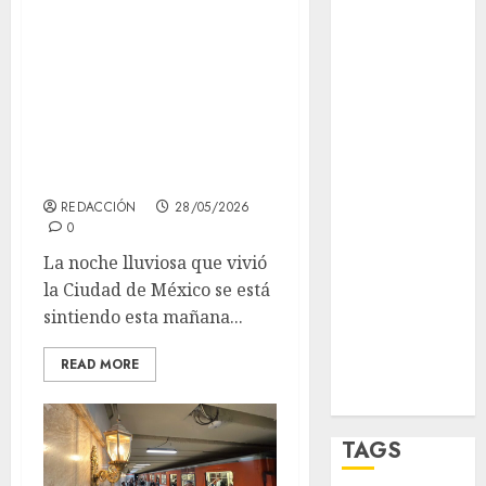
opinión
Las lluvias le
pasan la factura al
Partido
Verde
Metro CDMX:
retrasos de hasta
salud
20 minutos este
sport
jueves 28 de mayo
STC
REDACCIÓN
28/05/2026
0
travel
La noche lluviosa que vivió
la Ciudad de México se está
UNAM
sintiendo esta mañana...
world
READ MORE
Zócalo
TAGS