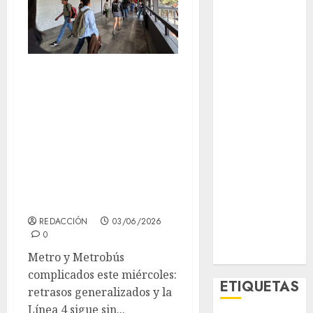
El Rincón del
Opinólogo
Espectáculos
Lifestyle
Metro y Metrobús
Lo Urbano
complicados este
Metro CDMX
miércoles:
Metropoli
Movilidad
retrasos
Nacionales
generalizados y la
Opinión
Línea 4 sigue sin
Opinión
servicio completo
Tecnología
Videos
REDACCIÓN
03/06/2026
0
MetroNoticias
Viral
Metro y Metrobús
complicados este miércoles:
ETIQUETAS
retrasos generalizados y la
Línea 4 sigue sin...