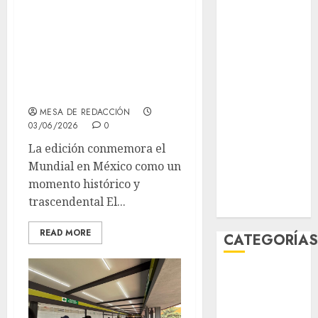
conseguir la
junio 2026
Tarjeta de
mayo 2026
Movilidad
abril 2026
marzo 2026
Integral
febrero 2026
coleccionable
enero 2026
MESA DE REDACCIÓN
diciembre
03/06/2026
0
2025
La edición conmemora el
noviembre
Mundial en México como un
2025
momento histórico y
marzo 2020
trascendental El...
enero 2020
READ MORE
CATEGORÍA
Al Momento
Cultura
Deportes