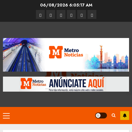
Skip
06/08/2026
6:05:18 AM
to
Entrevistas
Espectáculos
Movilidad
Metro
Cultura
Opinión
content
CDMX
Primary
Menu