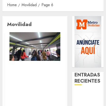
Home
Movilidad
Page 6
Movilidad
Metro CDMX este
ENTRADAS
viernes: retrasos
RECIENTES
en hora pico y
todo lo que
¿Amante de
necesitas saber
los michis?
antes de salir
Lánzate al