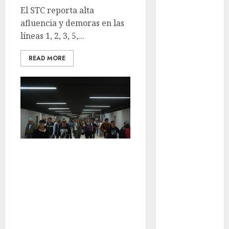
Ciudad de
El STC reporta alta
México
afluencia y demoras en las
Clara
líneas 1, 2, 3, 5,...
Brugada
READ MORE
Claudia
Sheinbaum
Clima
Conciertos
conciertos
gratis
Lunes pesado en el
transporte:
Congreso
CDMX
retrasos de hasta
20 minutos y
cultura
varias estaciones
cultura
CDMX