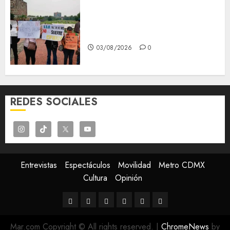
Aspirantes de la UNAM se
oponen al examen de control,
se manifiestan en Rectoría
03/08/2026
0
REDES SOCIALES
Entrevistas
Espectáculos
Movilidad
Metro CDMX
Cultura
Opinión
Entrevistas
Espectáculos
Movilidad
Metro
Cultura
Opinión
CDMX
Mar.com Copyright © All rights reserved.
|
ChromeNews
by