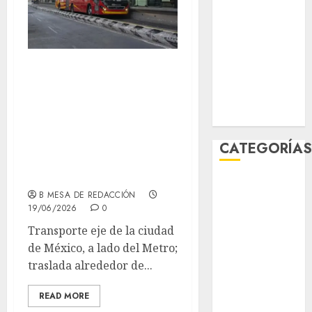
enero 2026
diciembre
2025
noviembre
Metrobùs celebra
2025
21 años dando
marzo 2020
servicio y
enero 2020
transportando a
CATEGORÍA
millones de
usuarios
Al Momento
B MESA DE REDACCIÓN
Cultura
19/06/2026
0
Deportes
Transporte eje de la ciudad
El Rincón del
de México, a lado del Metro;
Opinólogo
traslada alrededor de...
Espectáculos
Lifestyle
READ MORE
Lo Urbano