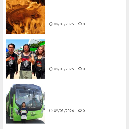
Santa Clara del Cobre celebra
60 años de su Feria Nacional
del Cobre
09/08/2026
0
Mötley Crüe convierte a San
Luis Potosí en la capital
roquera
09/08/2026
0
Arranca prueba piloto de dos
rutas locales en Tlalpan
09/08/2026
0