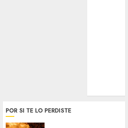
Espectáculos
Lifestyle
Lo Urbano
Metro CDMX
Metropoli
Movilidad
Nacionales
Opinión
Opinión
Tecnología
Videos
MetroNoticias
Viral
POR SI TE LO PERDISTE