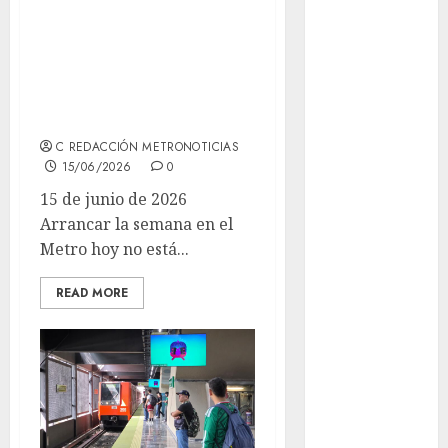
admisión
UNAM
afluencia y
estaciones
Futbol
cerradas en la
Gobierno
Línea 2
de mexico
C REDACCIÓN METRONOTICIAS
health
15/06/2026
0
15 de junio de 2026
Lluvias
Arrancar la semana en el
Metro hoy no está...
Línea 2
Met
READ MORE
metro
metro
CDMX
Metrópoli