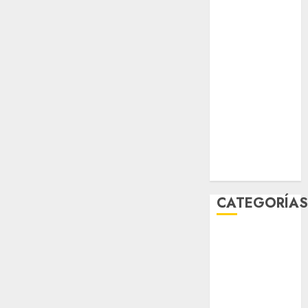
sport
STC
travel
UNAM
world
Zócalo
CATEGORÍA
Al Momento
Cultura
Deportes
El Rincón del
Opinólogo