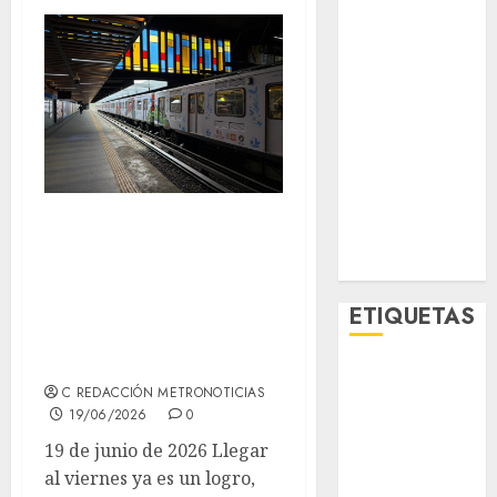
Metro CDMX
Metropoli
Movilidad
Nacionales
Opinión
Opinión
Tecnología
Videos
Viernes pesado en
MetroNoticias
el Metro: Líneas 2
Viral
y 3 ‘de rodillas’
ETIQUETAS
con hasta 15
minutos de espera
Adrián
C REDACCIÓN METRONOTICIAS
Rubalcava
19/06/2026
0
Adrián
19 de junio de 2026 Llegar
Rubalcava
al viernes ya es un logro,
Suárez