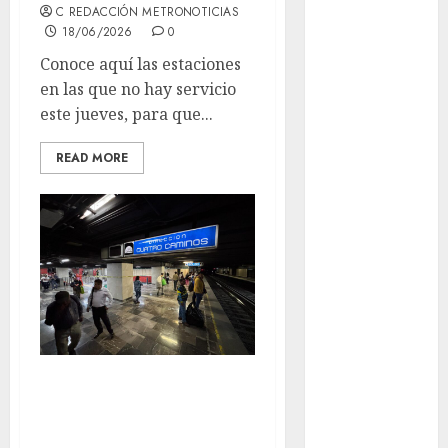
Clima
C REDACCIÓN METRONOTICIAS
18/06/2026
0
Conciertos
Conoce aquí las estaciones
conciertos
en las que no hay servicio
gratis
este jueves, para que...
Congreso
READ MORE
CDMX
cultura
cultura
CDMX
deportes
Edomex
Lunes complicado
espectáculos
en el Metro: retiro
examen de
de trenes, alta