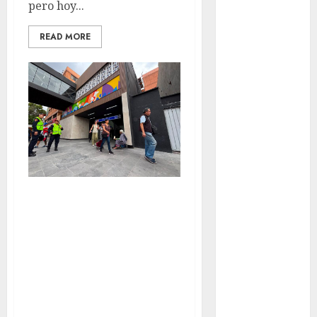
pero hoy...
Al momento
READ MORE
almomento
Arte
Business
CDMX
cine
Hay Estaciones
cinema
Cerradas del
Clara
Metro CDMX Hoy:
Brugada
Así Está el
Claudia
Servicio en las
Sheinbaum
Líneas