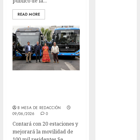
público de la...
Al momento
READ MORE
almomento
Arte
Business
CDMX
cine
Gobierno CDMX
estrena la Línea 14
cinema
del Trolebús
Clara
B MESA DE REDACCIÓN
Brugada
09/06/2026
0
Claudia
Contará con 20 estaciones y
Sheinbaum
mejorará la movilidad de
100 mil residentes Se