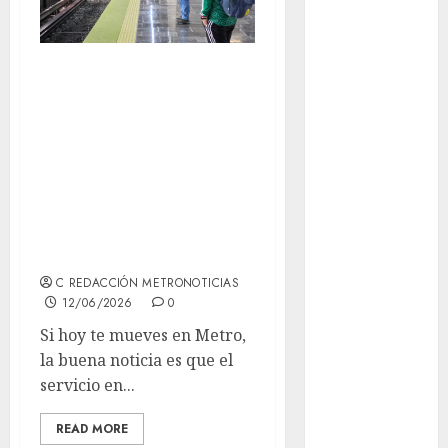
movilidad
Metro CDMX hoy:
Movilidad
CDMX
dos estaciones de
la Línea 2 siguen
mundial
2026
cerradas, pero el
resto opera
México
normal 12 de junio
Música
de 2026
nacionales
C REDACCIÓN METRONOTICIAS
12/06/2026
0
opinión
Si hoy te mueves en Metro,
la buena noticia es que el
Partido
Verde
servicio en...
salud
READ MORE