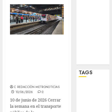
sport
STC
travel
UNAM
Miércoles con
world
retrasos de hasta
20 minutos en el
Zócalo
Metro y la Línea 4
del Metrobús sin
TAGS
servicio completo
Adrián
C REDACCIÓN METRONOTICIAS
Rubalcava
10/06/2026
0
10 de junio de 2026 Cerrar
Adrián
Rubalcava
la semana en el transporte
Suárez