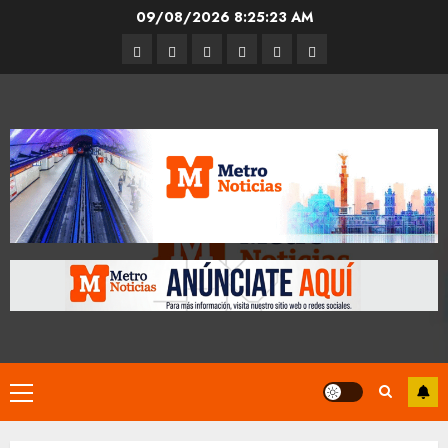
Skip
09/08/2026
8:25:23 AM
to
Entrevistas
Espectáculos
Movilidad
Metro
Cultura
Opinión
content
CDMX
Primary
Menu