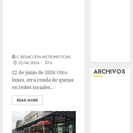
Lunes con quejas
viernes
en redes: retrasos
Clara Brugada
en Líneas 3, 5, 6 y
entregó 24 mil
becas para
12, y el Metro pide
Uniformes y
no detener las
Útiles
puertas
Escolares a
C REDACCIÓN METRONOTICIAS
estudiantes
22/06/2026
0
ARCHIVOS
22 de junio de 2026 Otro
lunes, otra ronda de quejas
agosto 2026
en redes sociales....
julio 2026
READ MORE
junio 2026
mayo 2026
abril 2026
marzo 2026
febrero 2026