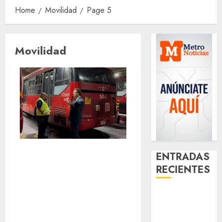
Home
Movilidad
Page 5
Movilidad
A 21 años de
ENTRADAS
Metrobús, el
RECIENTES
modelo que
Santa Clara
sustituyó a los
del Cobre
microbuses se
celebra 60