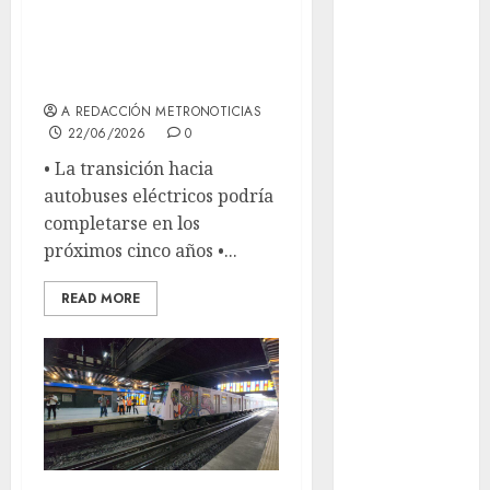
prepara para la
años de su
electrificación
Feria Nacional
total
del Cobre
Mötley Crüe
A REDACCIÓN METRONOTICIAS
convierte a
22/06/2026
0
San Luis
•⁠ ⁠La transición hacia
Potosí en la
autobuses eléctricos podría
capital
completarse en los
roquera
próximos cinco años •⁠...
Arranca
prueba piloto
READ MORE
de dos rutas
locales en
Tlalpan
Activó el
GCDMX Plan
Tlaloque por
aguacero del