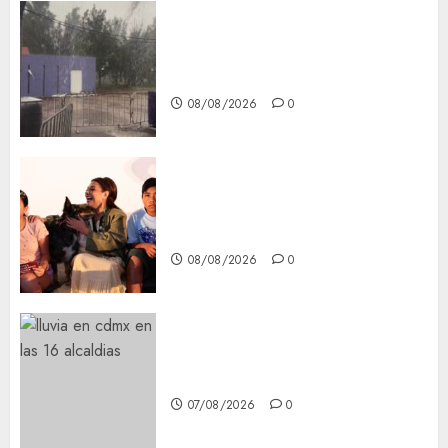
Activó el GCDMX Plan
Tlaloque por aguacero del
viernes
08/08/2026
0
Clara Brugada entregó 24 mil
becas para Uniformes y Útiles
Escolares a estudiantes
08/08/2026
0
¡Agárrate! Ya viene el agua en
CDMX
07/08/2026
0