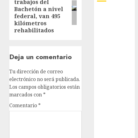
trabajos del
post:
Bachetón a nivel
Adrián
federal, van 495
Rubalcava
kilómetros
rehabilitados
Adrián
Rubalcava
Suárez
Deja un comentario
Al momento
almomento
Tu dirección de correo
electrónico no será publicada.
Arte
Los campos obligatorios están
marcados con
*
Business
Comentario
*
CDMX
cine
cinema