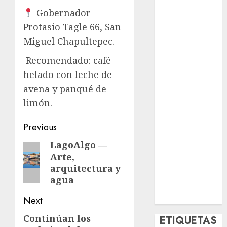
Deportes
Gobernador
El Rincón del
Protasio Tagle 66, San
Opinólogo
Miguel Chapultepec.
Espectáculos
Lifestyle
Recomendado: café
Lo Urbano
helado con leche de
Metro CDMX
avena y panqué de
Metropoli
limón.
Movilidad
Nacionales
Post
Previous
Opinión
navigation
LagoAlgo —
Previous
Opinión
Arte,
post:
Tecnología
arquitectura y
Videos
agua
MetroNoticias
Viral
Next
Continúan los
Next
ETIQUETAS