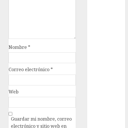
Clara
Brugada
Claudia
Sheinbaum
Clima
Nombre
*
Conciertos
conciertos
Correo electrónico
*
gratis
Congreso
CDMX
Web
cultura
cultura
CDMX
Guardar mi nombre, correo
electrónico y sitio web en