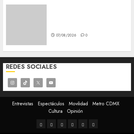
Glücksspiel Österreich –
Schritte und Methoden für
Einsteiger
07/08/2026
0
REDES SOCIALES
Entrevistas
Espectáculos
Movilidad
Metro CDMX
Cultura
Opinión
Entrevistas
Espectáculos
Movilidad
Metro
Cultura
Opinión
CDMX