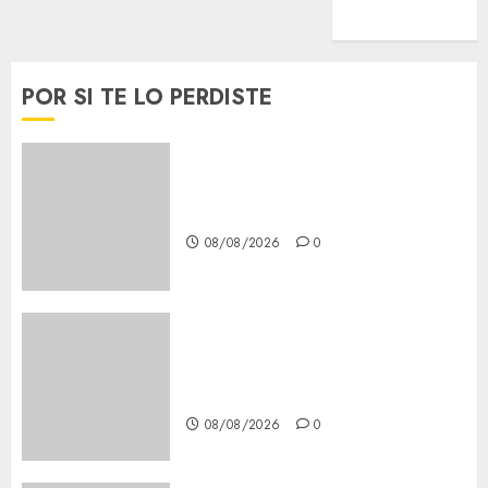
Viral
POR SI TE LO PERDISTE
Casino de Mâcon promo en
France : guide complet 2024
08/08/2026
0
Lac du Der casino : guide
complet du bonus de
bienvenue et des promotions
08/08/2026
0