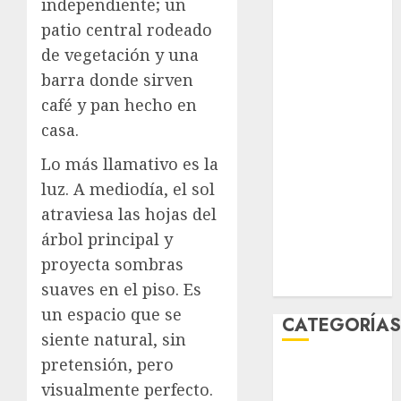
independiente; un
julio 2026
patio central rodeado
junio 2026
de vegetación y una
mayo 2026
barra donde sirven
abril 2026
café y pan hecho en
marzo 2026
febrero 2026
casa.
enero 2026
Lo más llamativo es la
diciembre
luz. A mediodía, el sol
2025
atraviesa las hojas del
noviembre
árbol principal y
2025
marzo 2020
proyecta sombras
enero 2020
suaves en el piso. Es
un espacio que se
CATEGORÍA
siente natural, sin
pretensión, pero
Al Momento
visualmente perfecto.
Cultura