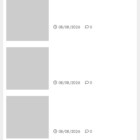
Download 1xBet APK Free:
Steps and Methods
08/08/2026
0
Casino Online Android
Security Guide: Licensing,
Data Protection & Safe Play
for US Players
08/08/2026
0
Girls Only Fan Sign-Up Guide:
Secure, Simple Registration
Steps for a Premium
Experience
08/08/2026
0