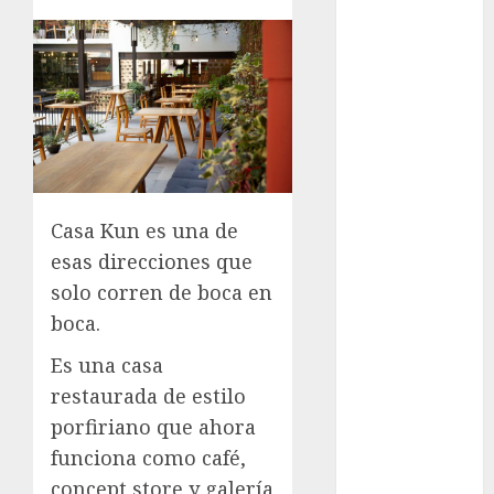
Mâcon promo
en France :
guide complet
2024
Lac du Der
casino : guide
complet du
bonus de
Casa Kun es una de
bienvenue et
esas direcciones que
des
solo corren de boca en
promotions
boca.
Download
1xBet APK
Es una casa
Free: Steps
restaurada de estilo
and Methods
porfiriano que ahora
Casino Online
funciona como café,
Android
concept store y galería
Security