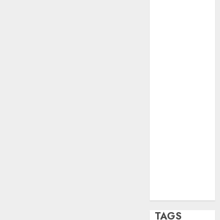
opinión
Partido
Verde
salud
sport
STC
travel
UNAM
world
Zócalo
TAGS