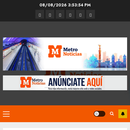
Skip
08/08/2026
3:53:55 PM
to
Entrevistas
Espectáculos
Movilidad
Metro
Cultura
Opinión
content
CDMX
Primary
Menu