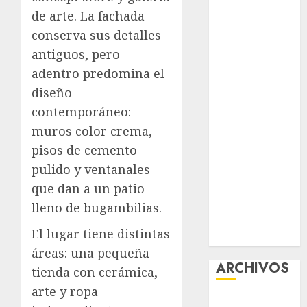
Guide:
de arte. La fachada
Licensing,
conserva sus detalles
Data
antiguos, pero
Protection &
adentro predomina el
Safe Play for
diseño
US Players
contemporáneo:
Girls Only Fan
muros color crema,
Sign-Up
pisos de cemento
Guide: Secure,
pulido y ventanales
Simple
Registration
que dan a un patio
Steps for a
lleno de bugambilias.
Premium
El lugar tiene distintas
Experience
áreas: una pequeña
ARCHIVOS
tienda con cerámica,
arte y ropa
agosto 2026