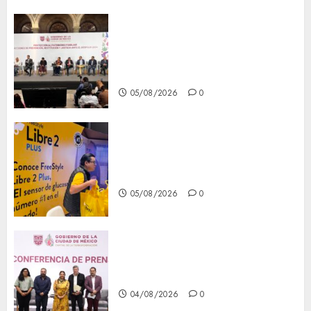
CDMX reforzará protección
del patrimonio familiar;
anuncian nuevas acciones
contra el despojo
05/08/2026
0
Diagnóstico oportuno y
prevención, ejes para mejorar
la salud de los mexicanos
05/08/2026
0
Clara Brugada anuncia las
líneas 4, 5 y 6 del Cablebús
04/08/2026
0