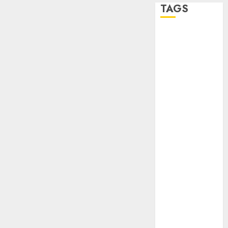
TAGS
Adrián
Rubalcava
Adrián
Rubalcava
Suárez
Al momento
almomento
Arte
Bellas Artes
Business
CDMX