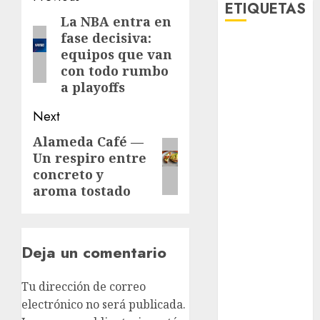
ETIQUETAS
navigation
La NBA entra en
Previous
fase decisiva:
post:
Adrián
equipos que van
Rubalcava
con todo rumbo
a playoffs
Adrián
Rubalcava
Next
Suárez
Alameda Café —
Next
Al momento
Un respiro entre
post:
concreto y
almomento
aroma tostado
Arte
Bellas Artes
Deja un comentario
Business
Tu dirección de correo
CDMX
electrónico no será publicada.