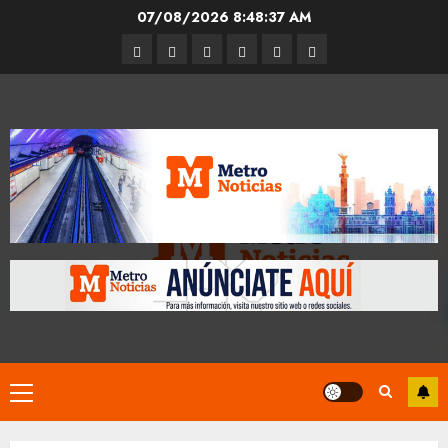
Skip
07/08/2026
8:48:37 AM
to
Entrevistas
Espectáculos
Movilidad
Metro
Cultura
Opinión
content
CDMX
Primary
Menu