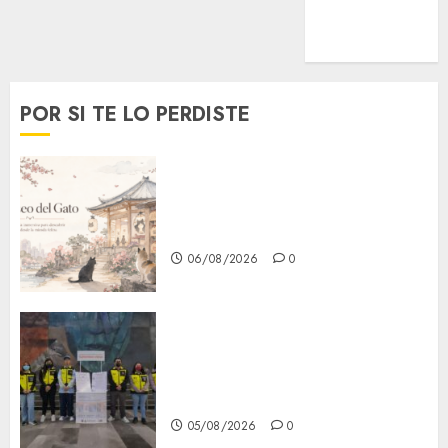
MetroNoticias
Viral
POR SI TE LO PERDISTE
¿Amante de los michis?
Lánzate al Museo del Gato en
CDMX
06/08/2026
0
Metro CDMX comparte
experiencias del programa
Salvemos Vidas con el Metro
de Chile
05/08/2026
0