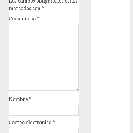
Los campos obligatorios están
cinema
marcados con
*
Ciudad de
Comentario
*
México
Clara
Brugada
Claudia
Sheinbaum
Clima
Conciertos
conciertos
Nombre
*
gratis
Congreso
CDMX
Correo electrónico
*
cultura