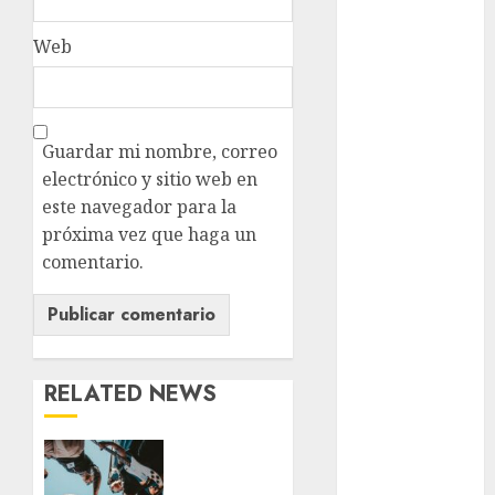
cultura
Web
CDMX
Cultura en
el Metro
Guardar mi nombre, correo
deportes
electrónico y sitio web en
este navegador para la
Edomex
próxima vez que haga un
comentario.
espectáculos
health
Lluvias
RELATED NEWS
Línea 2
Warped
Met
Tour