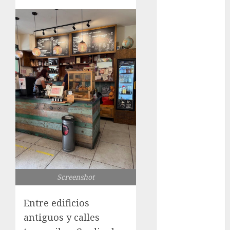
los michis?
Lánzate al
Museo del
Gato en CDMX
Metro CDMX
comparte
experiencias
del programa
Salvemos
Vidas con el
Metro de
Chile
CDMX
reforzará
Screenshot
protección del
Entre edificios
patrimonio
familiar;
antiguos y calles
anuncian