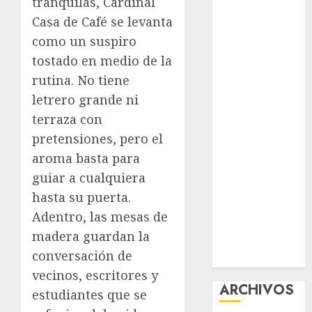
tranquilas,
Cardinal
nuevas
Casa de Café
se levanta
acciones
como un suspiro
contra el
tostado en medio de la
despojo
rutina. No tiene
Diagnóstico
letrero grande ni
oportuno y
terraza con
prevención,
ejes para
pretensiones, pero el
mejorar la
aroma basta para
salud de los
guiar a cualquiera
mexicanos
hasta su puerta.
Clara Brugada
Adentro, las mesas de
anuncia las
madera guardan la
líneas 4, 5 y 6
conversación de
del Cablebús
vecinos, escritores y
ARCHIVOS
estudiantes que se