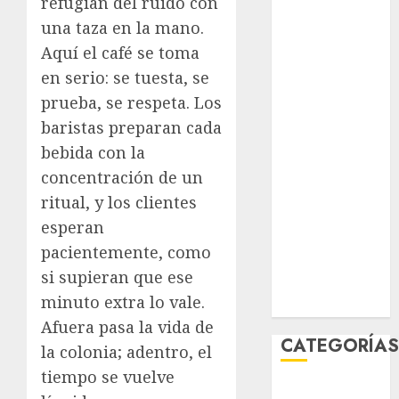
refugian del ruido con
agosto 2026
una taza en la mano.
julio 2026
Aquí el café se toma
junio 2026
en serio: se tuesta, se
mayo 2026
prueba, se respeta. Los
abril 2026
baristas preparan cada
marzo 2026
febrero 2026
bebida con la
enero 2026
concentración de un
diciembre
ritual, y los clientes
2025
esperan
noviembre
pacientemente, como
2025
si supieran que ese
marzo 2020
minuto extra lo vale.
enero 2020
Afuera pasa la vida de
CATEGORÍA
la colonia; adentro, el
tiempo se vuelve
Al Momento