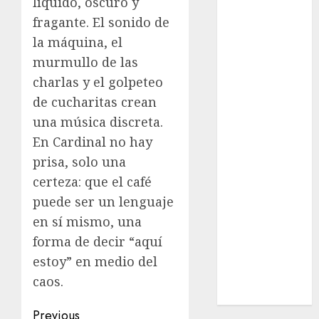
líquido, oscuro y
Cultura
fragante. El sonido de
Deportes
la máquina, el
El Rincón del
murmullo de las
Opinólogo
charlas y el golpeteo
Espectáculos
Lifestyle
de cucharitas crean
Lo Urbano
una música discreta.
Metro CDMX
En Cardinal no hay
Metropoli
prisa, solo una
Movilidad
certeza: que el café
Nacionales
puede ser un lenguaje
Opinión
en sí mismo, una
Opinión
forma de decir “aquí
Tecnología
Videos
estoy” en medio del
MetroNoticias
caos.
Viral
Post
Previous