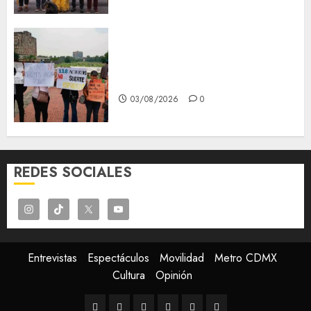
Aspirantes de la UNAM se
oponen al examen de control,
se manifiestan en Rectoría
03/08/2026
0
REDES SOCIALES
Entrevistas
Espectáculos
Movilidad
Metro CDMX
Cultura
Opinión
Entrevistas
Espectáculos
Movilidad
Metro
Cultura
Opinión